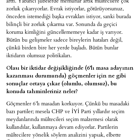
arttı. Yabancı şubelerde memurlar artık mültecilere çok
zorluk çıkarıyorlar. Evrak istiyorlar, götürüyorsunuz,
önceden istemediği başka evrakları istiyor, sanki burada
bilinçli bir zorluk çıkarma var. Sonunda da geçici
koruma kimliğini güncellememeye kadar iş varıyor.
Bütün bu gelişmeler sadece bireylerin hataları değil,
çünkü birden bire her yerde başladı. Bütün bunlar
iktidarın olumsuz politikaları.
Olası bir iktidar değişikliğinde (6’lı masa adayının
kazanması durumunda) göçmenler için ne gibi
sonuçlar ortaya çıkar (olumlu, olumsuz), bu
konuda tahminleriniz neler?
Göçmenler 6’lı masadan korkuyor. Çünkü bu masadaki
bazı partiler; mesela CHP ve İYİ Parti yıllardır seçim
meydanlarında mültecileri seçim malzemesi olarak
kullandılar, kullanmaya devam ediyorlar. Partilerin
mültecilere yönelik söylem analizini yapsak, elbette