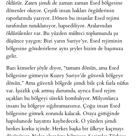
öldürür. Zaten şimdi de zaman zaman Esed bölgesine
dönenler oluyor. Çeşitli insan hakları örgütlerinin
raporlarında yazıyor. Dönen bu insanlar Esed rejimi
tarafından tutuklanıyor, hapsediliyor. Aralarından
öldürülenler var. Bu yüzden mülteci toplumunda şu
düşünce yaygın: Bizi yarın Suriye’ye, Esed rejiminin
bölgesine gönderirlerse aynı şeyler bizim de başımıza
gelir.
Bazı kimseler şöyle diyor, “tamam dönün, ama Esed
bölgesine gitmeyin Kuzey Suriye’de güvenli bölgeye
dönün.” Ama güvenli bölgede şimdi bile çok fazla nüfus
var. İşsizlik çok artmış durumda, ayrıca Esed rejim
uçakları bu bölgeyi sürekli bombalıyor. Milyonlarca
insanı bu bölgeye sığdıramazsınız. Çoğu insan Esed
bölgesine gitmek zorunda kalacak. Oraya gittiğinde
hapishanede hayatını kaybedecek. O yüzden şimdi
herkes korku içinde. Herkes başka bir ülkeye kaçmayı
düşünüyor. Neler olacağını bilmiyor. Seçimler Türkiye