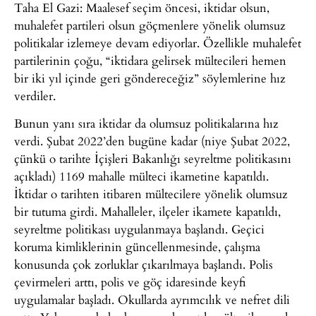
Taha El Gazi: Maalesef seçim öncesi, iktidar olsun,
muhalefet partileri olsun göçmenlere yönelik olumsuz
politikalar izlemeye devam ediyorlar. Özellikle muhalefet
partilerinin çoğu, “iktidara gelirsek mültecileri hemen
bir iki yıl içinde geri göndereceğiz” söylemlerine hız
verdiler.
Bunun yanı sıra iktidar da olumsuz politikalarına hız
verdi. Şubat 2022’den bugüne kadar (niye Şubat 2022,
çünkü o tarihte İçişleri Bakanlığı seyreltme politikasını
açıkladı) 1169 mahalle mülteci ikametine kapatıldı.
İktidar o tarihten itibaren mültecilere yönelik olumsuz
bir tutuma girdi. Mahalleler, ilçeler ikamete kapatıldı,
seyreltme politikası uygulanmaya başlandı. Geçici
koruma kimliklerinin güncellenmesinde, çalışma
konusunda çok zorluklar çıkarılmaya başlandı. Polis
çevirmeleri arttı, polis ve göç idaresinde keyfi
uygulamalar başladı. Okullarda ayrımcılık ve nefret dili