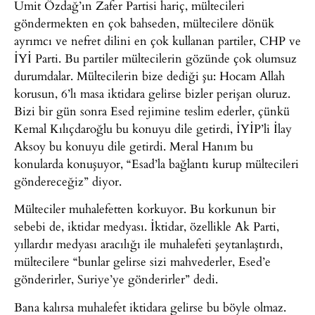
Ümit Özdağ’ın Zafer Partisi hariç, mültecileri
göndermekten en çok bahseden, mültecilere dönük
ayrımcı ve nefret dilini en çok kullanan partiler, CHP ve
İYİ Parti. Bu partiler mültecilerin gözünde çok olumsuz
durumdalar. Mültecilerin bize dediği şu: Hocam Allah
korusun, 6’lı masa iktidara gelirse bizler perişan oluruz.
Bizi bir gün sonra Esed rejimine teslim ederler, çünkü
Kemal Kılıçdaroğlu bu konuyu dile getirdi, İYİP’li İlay
Aksoy bu konuyu dile getirdi. Meral Hanım bu
konularda konuşuyor, “Esad’la bağlantı kurup mültecileri
göndereceğiz” diyor.
Mülteciler muhalefetten korkuyor. Bu korkunun bir
sebebi de, iktidar medyası. İktidar, özellikle Ak Parti,
yıllardır medyası aracılığı ile muhalefeti şeytanlaştırdı,
mültecilere “bunlar gelirse sizi mahvederler, Esed’e
gönderirler, Suriye’ye gönderirler” dedi.
Bana kalırsa muhalefet iktidara gelirse bu böyle olmaz.