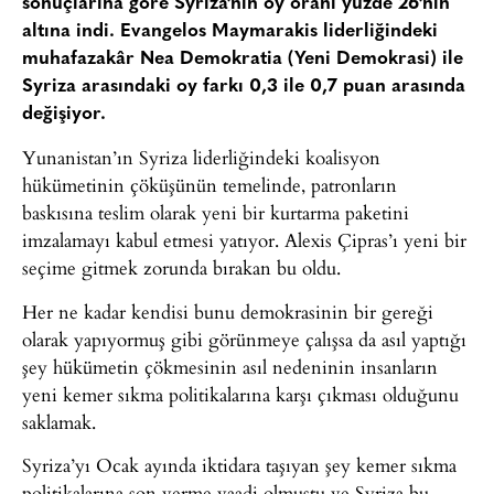
sonuçlarına göre Syriza’nın oy oranı yüzde 26’nın
altına indi. Evangelos Maymarakis liderliğindeki
muhafazakâr Nea Demokratia (Yeni Demokrasi) ile
Syriza arasındaki oy farkı 0,3 ile 0,7 puan arasında
değişiyor.
Yunanistan’ın Syriza liderliğindeki koalisyon
hükümetinin çöküşünün temelinde, patronların
baskısına teslim olarak yeni bir kurtarma paketini
imzalamayı kabul etmesi yatıyor. Alexis Çipras’ı yeni bir
seçime gitmek zorunda bırakan bu oldu.
Her ne kadar kendisi bunu demokrasinin bir gereği
olarak yapıyormuş gibi görünmeye çalışsa da asıl yaptığı
şey hükümetin çökmesinin asıl nedeninin insanların
yeni kemer sıkma politikalarına karşı çıkması olduğunu
saklamak.
Syriza’yı Ocak ayında iktidara taşıyan şey kemer sıkma
politikalarına son verme vaadi olmuştu ve Syriza bu