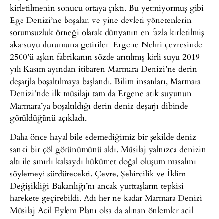
kirletilmenin sonucu ortaya çıktı. Bu yetmiyormuş gibi
Ege Denizi’ne boşalan ve yine devleti yönetenlerin
sorumsuzluk örneği olarak dünyanın en fazla kirletilmiş
akarsuyu durumuna getirilen Ergene Nehri çevresinde
2500’ü aşkın fabrikanın sözde arıtılmış kirli suyu 2019
yılı Kasım ayından itibaren Marmara Denizi’ne derin
deşarjla boşaltılmaya başlandı. Bilim insanları, Marmara
Denizi’nde ilk müsilajı tam da Ergene atık suyunun
Marmara’ya boşaltıldığı derin deniz deşarjı dibinde
görüldüğünü açıkladı.
Daha önce hayal bile edemediğimiz bir şekilde deniz
sanki bir çöl görünümünü aldı. Müsilaj yalnızca denizin
altı ile sınırlı kalsaydı hükümet doğal oluşum masalını
söylemeyi sürdürecekti. Çevre, Şehircilik ve İklim
Değişikliği Bakanlığı’nı ancak yurttaşların tepkisi
harekete geçirebildi. Adı her ne kadar Marmara Denizi
Müsilaj Acil Eylem Planı olsa da alınan önlemler acil