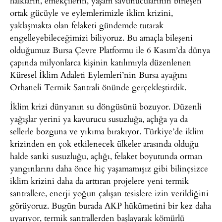
halkların, emekçilerin, yaşam savunucularının birleşen
ortak gücüyle ve eylemlerimizle iklim krizini,
yaklaşmakta olan felaketi gündemde tutarak
engelleyebileceğimizi biliyoruz. Bu amaçla bileşeni
olduğumuz Bursa Çevre Platformu ile 6 Kasım’da dünya
çapında milyonlarca kişinin katılımıyla düzenlenen
Küresel İklim Adaleti Eylemleri’nin Bursa ayağını
Orhaneli Termik Santrali önünde gerçekleştirdik.
İklim krizi dünyanın su döngüsünü bozuyor. Düzenli
yağışlar yerini ya kavurucu susuzluğa, açlığa ya da
sellerle bozguna ve yıkıma bırakıyor. Türkiye’de iklim
krizinden en çok etkilenecek ülkeler arasında olduğu
halde sanki susuzluğu, açlığı, felaket boyutunda orman
yangınlarını daha önce hiç yaşamamışız gibi bilinçsizce
iklim krizini daha da arttıran projelere yeni termik
santrallere, enerji yoğun çalışan tesislere izin verildiğini
görüyoruz. Bugün burada AKP hükümetini bir kez daha
uyarıyor, termik santrallerden başlayarak kömürlü