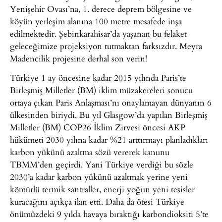
Yenişehir Ovası’na, 1. derece deprem bölgesine ve
köyün yerleşim alanına 100 metre mesafede inşa
edilmektedir. Şebinkarahisar’da yaşanan bu felaket
geleceğimize projeksiyon tutmaktan farksızdır. Meyra
Madencilik projesine derhal son verin!
Türkiye 1 ay öncesine kadar 2015 yılında Paris’te
Birleşmiş Milletler (BM) iklim müzakereleri sonucu
ortaya çıkan Paris Anlaşması’nı onaylamayan dünyanın 6
ülkesinden biriydi. Bu yıl Glasgow’da yapılan Birleşmiş
Milletler (BM) COP26 İklim Zirvesi öncesi AKP
hükümeti 2030 yılına kadar %21 arttırmayı planladıkları
karbon yükünü azaltma sözü vererek kanunu
TBMM’den geçirdi. Yani Türkiye verdiği bu sözle
2030’a kadar karbon yükünü azaltmak yerine yeni
kömürlü termik santraller, enerji yoğun yeni tesisler
kuracağını açıkça ilan etti. Daha da ötesi Türkiye
önümüzdeki 9 yılda havaya bıraktığı karbondioksiti 5’te