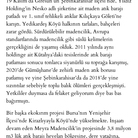
19 Kasım’da Giresun’un Şebinkarahisar İlçesi’nde, Yıldız
Holding’in Nesko adlı şirketine ait maden atık barajı
patladı ve 1. sınıf tehlikeli atıklar Kılıçkaya Göleti’ne
karıştı. Yedikardeş Köyü halkının tarlaları, bahçeleri
zarar gördü. Sürdürülebilir madencilik, Avrupa
standartlarında madencilik gibi süslü kelimelerin
gerçekliğini de yaşamış olduk. 2011 yılında aynı
holdinge ait Kütahya’daki tesislerinde atık barajı
patlaması sonucu tonlarca siyanürlü su toprağa karışmış,
2020’de Gümüşhane’de zehirli maden atık borusu
patlamış ve yine Şebinkarahisar’da da 2018’de yine
sızıntılar sebebiyle toplu balık ölümleri gerçekleşmişti.
Yetkililer duymasa da felaket geliyorum diye bas bas
bağırmıştı.
Bir başka ekokırım projesi Bursa’nın Yenişehir
İlçesi’nde Kirazlıyayla Köyü’nde yükselmekte. İnşaatı
devam eden Meyra Madencilik’in projesinde 3,8 milyon
m3 lük atık barajı heyelan bölgesine, dere yatağına,