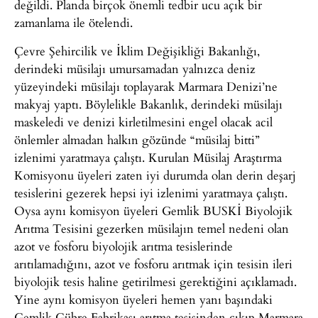
değildi. Planda birçok önemli tedbir ucu açık bir
zamanlama ile ötelendi.
Çevre Şehircilik ve İklim Değişikliği Bakanlığı,
derindeki müsilajı umursamadan yalnızca deniz
yüzeyindeki müsilajı toplayarak Marmara Denizi’ne
makyaj yaptı. Böylelikle Bakanlık, derindeki müsilajı
maskeledi ve denizi kirletilmesini engel olacak acil
önlemler almadan halkın gözünde “müsilaj bitti”
izlenimi yaratmaya çalıştı. Kurulan Müsilaj Araştırma
Komisyonu üyeleri zaten iyi durumda olan derin deşarj
tesislerini gezerek hepsi iyi izlenimi yaratmaya çalıştı.
Oysa aynı komisyon üyeleri Gemlik BUSKİ Biyolojik
Arıtma Tesisini gezerken müsilajın temel nedeni olan
azot ve fosforu biyolojik arıtma tesislerinde
arıtılamadığını, azot ve fosforu arıtmak için tesisin ileri
biyolojik tesis haline getirilmesi gerektiğini açıklamadı.
Yine aynı komisyon üyeleri hemen yanı başındaki
Gemlik Gübre Fabrikası arıtma tesisinden çıkıp Marmara