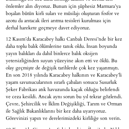
önlemler alın diyoruz. Bunun için şüphesiz Marmara’ya
boşalan bütün kirli suları ve müsilajı oluşturan fosfor ve
azotu da arıtacak ileri arıtma tesisleri kurulması için
derhal harekete geçmeye davet ediyoruz.
12 Kasım’da Karacabey halkı Canbalı Deresi’nde bir kez
daha toplu balık ölümlerine tanık oldu. İnsan boyunda
yayın balıkları da dahil binlerce balık oksijen
yetersizliğinden suyun yüzeyine akın etti ve öldü. Bu
olay geçmişte de değişik tarihlerde çok kez yaşanmıştı.
En son 2018 yılında Karacabey halkının ve Karacabey’li
yaşam savunucularının ısrarlı çabaları sonucu Susurluk
Şeker Fabrikası atık havuzunda kaçak olduğu belirlendi
ve ceza kesildi. Ancak aynı sorun bu yıl tekrar gözlendi.
Çevre, Şehircilik ve İklim Değişikliği, Tarım ve Orman
ile Sağlık Bakanlıklarını bir kez daha uyarıyoruz.
Görevinizi yapın ve derelerimizdeki kirliliğe son verin.