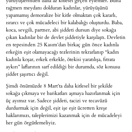
yürüyüşlerinden daha az kitlesel geçen eylemler. Buna
rağmen meydanı dolduran kadınlar, yürüyüşünü
yapamamış demoralize bir kitle olmaktan çok kararlı,
ısrarcı ve çok mücadeleci bir kalabalığı oluşturdu. Baba,
koca, sevgili, partner, abi şiddeti dursun diye sokağa
çıkan kadınlar bir de devlet şiddetiyle karşılaştı. Devletin
en tepesinden 25 Kasım’dan birkaç gün önce kadınla
erkeğin eşit olamayacağı tezlerinin tekrarlanıp “kadın
kadınla koşar, erkek erkekle, ötekisi yaratılışa, fıtrata
aykırı” laflarının sarf edildiği bir durumda, söz konusu
şiddet şaşırtıcı değil.
Şimdi önümüzde 8 Mart’ta daha kitlesel bir şekilde
sokağa çıkmaya ve barikatları aşmaya hazırlanmak için
üç ayımız var. Sadece şiddeti, tacizi ve tecavüzü
durdurmak için değil, eşit işe eşit ücretten kreşe
haklarımızı, taleplerimizi kazanmak için de mücadeleyi
her gün örgütlemeliyiz.