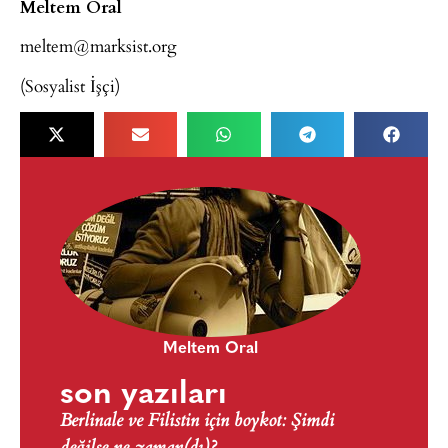
Meltem Oral
meltem@marksist.org
(Sosyalist İşçi)
Meltem Oral
son yazıları
Berlinale ve Filistin için boykot: Şimdi