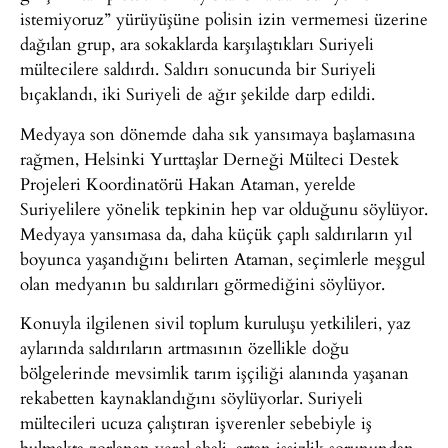
istemiyoruz” yürüyüşüne polisin izin vermemesi üzerine
dağılan grup, ara sokaklarda karşılaştıkları Suriyeli
mültecilere saldırdı. Saldırı sonucunda bir Suriyeli
bıçaklandı, iki Suriyeli de ağır şekilde darp edildi.
Medyaya son dönemde daha sık yansımaya başlamasına
rağmen, Helsinki Yurttaşlar Derneği Mülteci Destek
Projeleri Koordinatörü Hakan Ataman, yerelde
Suriyelilere yönelik tepkinin hep var olduğunu söylüyor.
Medyaya yansımasa da, daha küçük çaplı saldırıların yıl
boyunca yaşandığını belirten Ataman, seçimlerle meşgul
olan medyanın bu saldırıları görmediğini söylüyor.
Konuyla ilgilenen sivil toplum kuruluşu yetkilileri, yaz
aylarında saldırıların artmasının özellikle doğu
bölgelerinde mevsimlik tarım işçiliği alanında yaşanan
rekabetten kaynaklandığını söylüyorlar. Suriyeli
mültecileri ucuza çalıştıran işverenler sebebiyle iş
bulmakta zorlanan yerel ahali, artan işsizlik sorunundan