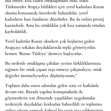
dua ettiler, kısa vadeli ortaklaşmaları oldu. Iraklı
Türkmenler Arapça bildikleri için yerel kadınlara Kuran
okuma konusunda önerilerde bulundular, yerel
kadınların bazı hatalarını düzelttiler. Bu da onlara prestij
kazandırdı. Ama bu ortaklıklar çok kısa zamanda ortadan
kaybolabildi.
Yerel kadınlar Kuran okurken çok hoşlarına giden
Arapçayı sokakta duyduklarında tepki gösteriyorlar,
hemen ‘Burası Türkiye’ demeye başlıyorlar.
Bu nedenle ortaklaşma çabaları yerine farklılıklarımıza
rağmen bir ortak yaşam inşa etmeye çalışmalıyız, ortak
değerler üretmeliyizdiye düşünüyorum.”
Toplantı daha sonra salondan gelen soru ve katkılarla
devam etti. Burada yapılan konuşmalarda da
göçmenlerin son dönemde yaşadıkları uygulamalar
nedeniyle duydukları korkudan bahsedildi ve toplumsa
onlara güven verecek kitlesel bir sesin inşa edilmesinin