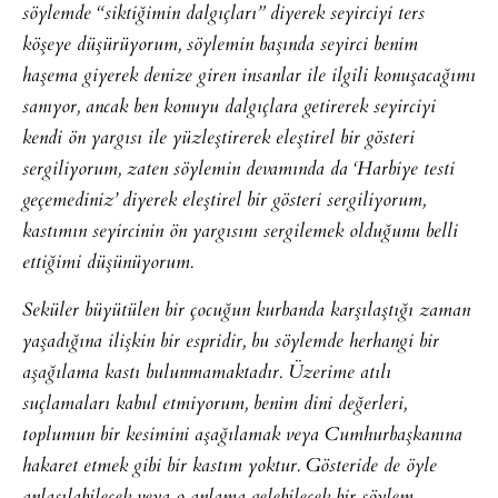
söylemde “siktiğimin dalgıçları” diyerek seyirciyi ters
köşeye düşürüyorum, söylemin başında seyirci benim
haşema giyerek denize giren insanlar ile ilgili konuşacağımı
sanıyor, ancak ben konuyu dalgıçlara getirerek seyirciyi
kendi ön yargısı ile yüzleştirerek eleştirel bir gösteri
sergiliyorum, zaten söylemin devamında da ‘Harbiye testi
geçemediniz’ diyerek eleştirel bir gösteri sergiliyorum,
kastımın seyircinin ön yargısını sergilemek olduğunu belli
ettiğimi düşünüyorum.
Seküler büyütülen bir çocuğun kurbanda karşılaştığı zaman
yaşadığına ilişkin bir espridir, bu söylemde herhangi bir
aşağılama kastı bulunmamaktadır. Üzerime atılı
suçlamaları kabul etmiyorum, benim dini değerleri,
toplumun bir kesimini aşağılamak veya Cumhurbaşkanına
hakaret etmek gibi bir kastım yoktur. Gösteride de öyle
anlaşılabilecek veya o anlama gelebilecek bir söylem