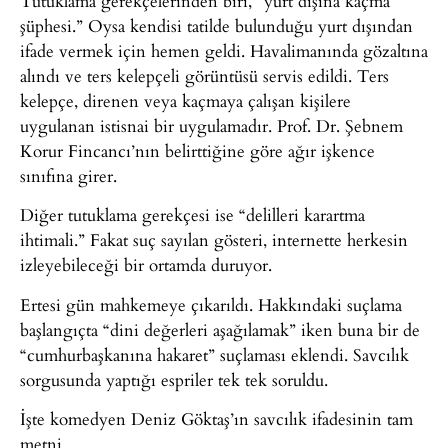
Tutuklama gerekçelerinden biri, “yurt dışına kaçma
şüphesi.” Oysa kendisi tatilde bulunduğu yurt dışından
ifade vermek için hemen geldi. Havalimanında gözaltına
alındı ve ters kelepçeli görüntüsü servis edildi. Ters
kelepçe, direnen veya kaçmaya çalışan kişilere
uygulanan istisnai bir uygulamadır. Prof. Dr. Şebnem
Korur Fincancı’nın belirttiğine göre ağır işkence
sınıfına girer.
Diğer tutuklama gerekçesi ise “delilleri karartma
ihtimali.” Fakat suç sayılan gösteri, internette herkesin
izleyebileceği bir ortamda duruyor.
Ertesi gün mahkemeye çıkarıldı. Hakkındaki suçlama
başlangıçta “dini değerleri aşağılamak” iken buna bir de
“cumhurbaşkanına hakaret” suçlaması eklendi. Savcılık
sorgusunda yaptığı espriler tek tek soruldu.
İşte komedyen Deniz Göktaş’ın savcılık ifadesinin tam
metni.