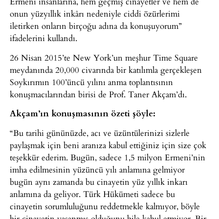
Ermeni insanlarına, hem geçmiş cinayetler ve hem de
onun yüzyıllık inkârı nedeniyle ciddi özürlerimi
iletirken onların birçoğu adına da konuşuyorum”
ifadelerini kullandı.
26 Nisan 2015’te New York’un meşhur Time Square
meydanında 20,000 civarında bir katılımla gerçekleşen
Soykırımın 100’üncü yılını anma toplantısının
konuşmacılarından birisi de Prof. Taner Akçam’dı.
Akçam’ın konuşmasının özeti şöyle:
“Bu tarihi gününüzde, acı ve üzüntülerinizi sizlerle
paylaşmak için beni aranıza kabul ettiğiniz için size çok
teşekkür ederim. Bugün, sadece 1,5 milyon Ermeni’nin
imha edilmesinin yüzüncü yılı anlamına gelmiyor
bugün aynı zamanda bu cinayetin yüz yıllık inkarı
anlamına da geliyor. Türk Hükümeti sadece bu
cinayetin sorumluluğunu reddetmekle kalmıyor, böyle
bir cinayetin yaşanmış olduğunu bile kabul etmiyor. Bir