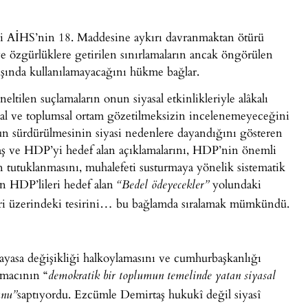
yi AİHS’nin 18. Maddesine aykırı davranmaktan ötürü
 özgürlüklere getirilen sınırlamaların ancak öngörülen
ışında kullanılamayacağını hükme bağlar.
ltilen suçlamaların onun siyasal etkinlikleriyle alâkalı
al ve toplumsal ortam gözetilmeksizin incelenemeyeceğini
un sürdürülmesinin siyasi nedenlere dayandığını gösteren
rtaş ve HDP’yi hedef alan açıklamalarını, HDP’nin önemli
ın tutuklanmasını, muhalefeti susturmaya yönelik sistematik
n HDP’lileri hedef alan
yolundaki
“Bedel ödeyecekler”
eri üzerindeki tesirini… bu bağlamda sıralamak mümkündü.
yasa değişikliği halkoylamasını ve cumhurbaşkanlığı
amacının “
demokratik bir toplumun temelinde yatan siyasal
saptıyordu. Ezcümle Demirtaş hukukî değil siyasî
unu”