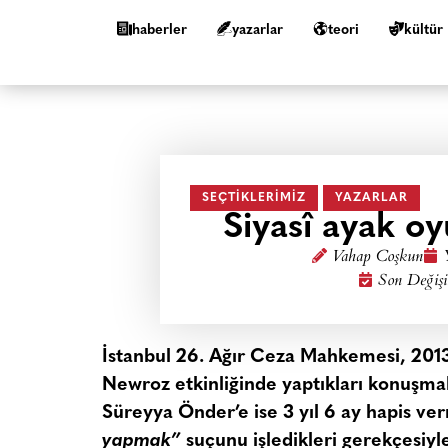
haberler
yazarlar
teori
kültür
SEÇTIKLERIMIZ
YAZARLAR
Siyasî ayak oy
Vahap Coşkun
Son Değişi
İstanbul 26. Ağır Ceza Mahkemesi, 2013
Newroz etkinliğinde yaptıkları konuşmala
Süreyya Önder’e ise 3 yıl 6 ay hapis ver
yapmak”
suçunu işledikleri gerekçesiyle