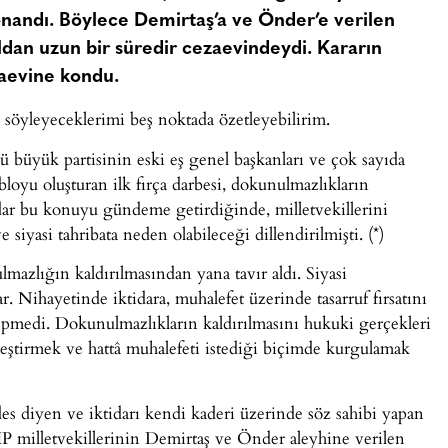
nandı. Böylece Demirtaş’a ve Önder’e verilen
yıldan uzun bir süredir cezaevindeydi. Kararın
aevine kondu.
n söyleyeceklerimi beş noktada özetleyebilirim.
ü büyük partisinin eski eş genel başkanları ve çok sayıda
bloyu oluşturan ilk fırça darbesi, dokunulmazlıkların
tidar bu konuyu gündeme getirdiğinde, milletvekillerini
yasi tahribata neden olabileceği dillendirilmişti. (*)
azlığın kaldırılmasından yana tavır aldı. Siyasi
r. Nihayetinde iktidara, muhalefet üzerinde tasarruf fırsatını
i tepmedi. Dokunulmazlıkların kaldırılmasını hukuki gerçekleri
leştirmek ve hattâ muhalefeti istediği biçimde kurgulamak
lâdes diyen ve iktidarı kendi kaderi üzerinde söz sahibi yapan
milletvekillerinin Demirtaş ve Önder aleyhine verilen