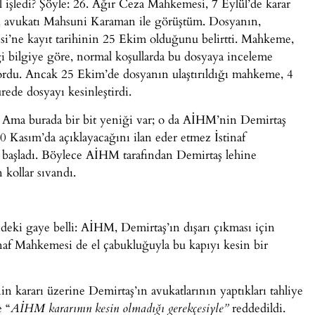
 işledi? Şöyle: 26. Ağır Ceza Mahkemesi, 7 Eylül’de karar
ın avukatı Mahsuni Karaman ile görüştüm. Dosyanın,
i’ne kayıt tarihinin 25 Ekim olduğunu belirtti. Mahkeme,
ği bilgiye göre, normal koşullarda bu dosyaya inceleme
yordu. Ancak 25 Ekim’de dosyanın ulaştırıldığı mahkeme, 4
ürede dosyayı kesinleştirdi.
ci! Ama burada bir bit yeniği var; o da AİHM’nin Demirtaş
0 Kasım’da açıklayacağını ilan eder etmez İstinaf
başladı. Böylece AİHM tarafından Demirtaş lehine
 kollar sıvandı.
indeki gaye belli: AİHM, Demirtaş’ın dışarı çıkması için
inaf Mahkemesi de el çabukluğuyla bu kapıyı kesin bir
 kararı üzerine Demirtaş’ın avukatlarının yaptıkları tahliye
 “
reddedildi.
AİHM kararının kesin olmadığı gerekçesiyle”