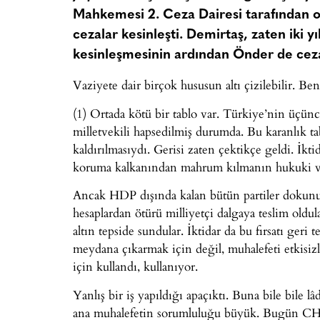
Mahkemesi 2. Ceza Dairesi tarafından o
cezalar kesinleşti. Demirtaş, zaten iki 
kesinleşmesinin ardından Önder de cez
Vaziyete dair birçok hususun altı çizilebilir. Be
(1) Ortada kötü bir tablo var. Türkiye’nin üçünc
milletvekili hapsedilmiş durumda. Bu karanlık ta
kaldırılmasıydı. Gerisi zaten çektikçe geldi. İk
koruma kalkanından mahrum kılmanın hukuki ve si
Ancak HDP dışında kalan bütün partiler dokunulm
hesaplardan ötürü milliyetçi dalgaya teslim oldula
altın tepside sundular. İktidar da bu fırsatı ger
meydana çıkarmak için değil, muhalefeti etkisiz
için kullandı, kullanıyor.
Yanlış bir iş yapıldığı apaçıktı. Buna bile bile 
ana muhalefetin sorumluluğu büyük. Bugün CHP 