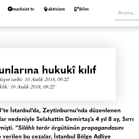
marksist tv
aktivizm
i̇klim
unlarına hukukî kılıf
Yayın tarihi:
10 Aralık 2018, 09:22
klik: 10 Aralık 2018, 09:22
’te İstanbul’da, Zeytinburnu’nda düzenlenen
r nedeniyle Selahattin Demirtaş’a 4 yıl 8 ay, Sırrı
mişti.
“Silâhlı terör örgütünün propagandasını
 verilen bu cezalar, İstanbul Bölge Adliye