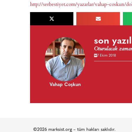
http://serbestiyet.com/yazarlar/vahap-coskun/d
son yazıl
Oturulacak zaman
7 Ekim 2018
Vahap Coşkun
©2026 marksist.org – tüm hakları saklıdır.