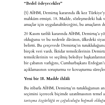
“Bedel ödeyecekler”
(5) AİHM, Demirtaş kararında ilk kez Türkiye’
mahkûm etmişti. 18. Madde, sözleşmedeki hak ve
amaçlar için uygulanabileceğini, bu amaçların d
20 Kasım tarihli kararında AİHM, Demirtaş’a yöne
olduğunu ve bu nedenle dâvânın, ülkedeki siyas
belirtti. Bu çerçevede Demirtaş’ın tutukluluğun
birçok veri vardı. İktidar temsilcilerinin Demi
temsilcilerinin ve seçilmiş belediye başkanların
bir çabanın varlığını, Cumhurbaşkanı Erdoğan’ı
açıklamasının soruşturma ve kovuşturma süreçl
Yeni bir 18. Madde ihlâli
Bu itibarla AİHM, Demirtaş’ın tutukluğunun ana
seçimini içerecek biçimde uzatılmasının temel 
tartışma özgürlüğü ve çoğulculuğu boğmak olduğ