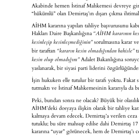
Akabinde hemen İstinaf Mahkemesi devreye girdi 
“hükümlü” olan Demirtaş’ın dışarı çıkma ihtimal
AİHM kararına yapılan tahliye başvurusunu ka
Hakları Daire Başkanlığına
“AİHM kararının kes
sorulmasına karar v
kesinleşip kesinleşmediğinin”
bir taraftan
t
“kararın kesin olmadığından bahisle”
Adalet Bakanlığına soruy
kesin olup olmadığını”
yaslanarak, bir siyasi parti liderini özgürlüğün
İşin hukuken elle tutulur bir tarafı yoktu. Fakat
tutmaktı ve İstinaf Mahkemesinin kararıyla da b
Peki, bundan sonra ne olacak? Büyük bir olasılı
AİHM’deki dosyaya ilişkin olarak bir tahliye ka
kalmaya devam edecek. Demirtaş’a verilen ceza 4 
tutuklu; bu süre mahsup edilse dahi Demirtaş 1
kararına “uyar” görünecek, hem de Demirtaş’ı c