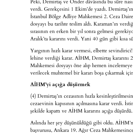
Peki, Demirtaş ve Önder dâvâsında bu süre nasıl
verdi. Gerekçesini 1 Ekim’de yazdı. Demirtaş’
İstanbul Bölge Adliye Mahkemesi 2. Ceza Daires
dosyayı bu tarihte teslim aldı. Karaman’ın verdi
sırasının en erken bir yıl sonra gelmesi gereki
Aralık’ta kararını verdi. Yani 40 gün gibi kısa s
Yargının hızlı karar vermesi, elbette sevindiri
lehine verdiği karar. AİHM, Demirtaş kararını 2
Mahkemesi dosyayı öne alıp hemen incelemeye 
verilecek muhtemel bir kararı boşa çıkarmak için
AİHM’yi açığa düşürmek
(4) Demirtaş’ın cezasının hızla kesinleştirilmes
cezaevinin kapısının açılmasına karar verdi. İst
şekilde kapattı ve AİHM kararını açığa düşürdü.
Aslında her şey düşünüldüğü gibi oldu. AİHM’nin
başvurusu, Ankara 19. Ağır Ceza Mahkemesince