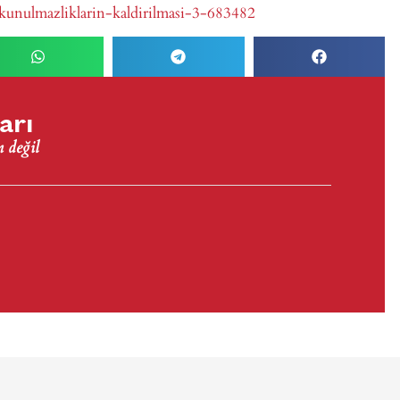
okunulmazliklarin-kaldirilmasi-3-683482
arı
 değil