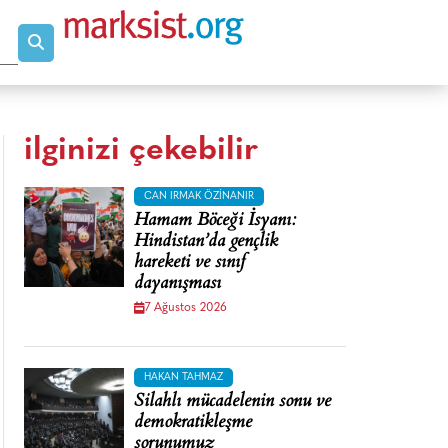
ilginizi çekebilir
CAN IRMAK ÖZINANIR
Hamam Böceği İsyanı:
Hindistan’da gençlik
hareketi ve sınıf
dayanışması
7 Ağustos 2026
HAKAN TAHMAZ
Silahlı mücadelenin sonu ve
demokratikleşme
sorunumuz