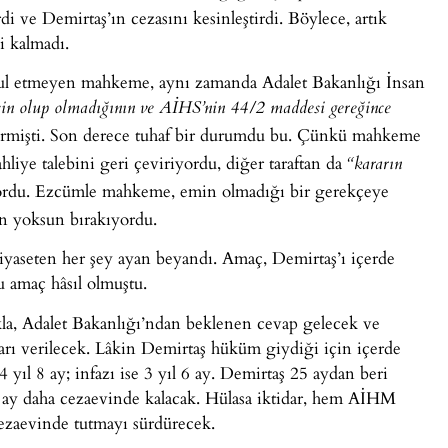
ve Demirtaş’ın cezasını kesinleştirdi. Böylece, artık
i kalmadı.
bul etmeyen mahkeme, aynı zamanda Adalet Bakanlığı İnsan
in olup olmadığının ve AİHS’nin 44/2 maddesi gereğince
ermişti. Son derece tuhaf bir durumdu bu. Çünkü mahkeme
ahliye talebini geri çeviriyordu, diğer taraftan da
“kararın
ordu. Ezcümle mahkeme, emin olmadığı bir gerekçeye
den yoksun bırakıyordu.
 siyaseten her şey ayan beyandı. Amaç, Demirtaş’ı içerde
u amaç hâsıl olmuştu.
kla, Adalet Bakanlığı’ndan beklenen cevap gelecek ve
rarı verilecek. Lâkin Demirtaş hüküm giydiği için içerde
yıl 8 ay; infazı ise 3 yıl 6 ay. Demirtaş 25 aydan beri
7 ay daha cezaevinde kalacak. Hülasa iktidar, hem AİHM
ezaevinde tutmayı sürdürecek.