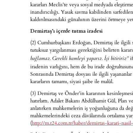
kararları Meclis’te veya sosyal medyada eleştirmel
inandırıcılığı. Yasak savma kabilinden sarfedile
kaldırılmasındaki günahının üzerini örtmeye ye
Demirtaş’ı içerde tutma iradesi
(2) Cumhurbaşkanı Erdoğan, Demirtaş ile ilgili
tutuksuz yargılanması gerektiğini belirten kara
i
bağlamaz. Gerekli hamleyi yaparız. İşi bitiririz”
iradenin varlığını, hem de bu irade doğrultusund
Sonrasında Demirtaş dosyası ile ilgili yaşananla
kararların tamamı, siyasi şaibe ile malûl.
(3) Demirtaş ve Önder’in kararının kesinleşmes
hatırlattı. Adalet Bakanı Abdülhamit Gül, Plan 
anlatırken mahkemelerin iş yoğunluğuna da değin
mahkemelerindeki ceza dâvâlarında ortalama yar
(
http://m.t24.com.tr/haber/demirtas-karari-nasil