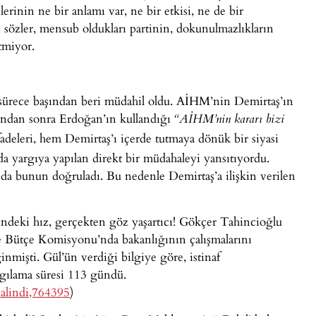
erinin ne bir anlamı var, ne bir etkisi, ne de bir
n sözler, mensub oldukları partinin, dokunulmazlıkların
tmiyor.
 sürece başından beri müdahil oldu. AİHM’nin Demirtaş’ın
rından sonra Erdoğan’ın kullandığı
“AİHM’nin kararı bizi
fadeleri, hem Demirtaş’ı içerde tutmaya dönük bir siyasi
a yargıya yapılan direkt bir müdahaleyi yansıtıyordu.
r da bunun doğruladı. Bu nedenle Demirtaş’a ilişkin verilen
indeki hız, gerçekten göz yaşartıcı! Gökçer Tahincioğlu
ve Bütçe Komisyonu’nda bakanlığının çalışmalarını
mişti. Gül’ün verdiği bilgiye göre, istinaf
gılama süresi 113 gündü.
-alindi,764395
)