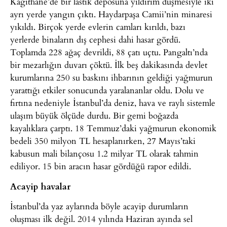
Kağıthane’de bir lastik deposuna yıldırım düşmesiyle iki
ayrı yerde yangın çıktı. Haydarpaşa Camii’nin minaresi
yıkıldı. Birçok yerde evlerin camları kırıldı, bazı
yerlerde binaların dış cephesi dahi hasar gördü.
Toplamda 228 ağaç devrildi, 88 çatı uçtu. Pangaltı’nda
bir mezarlığın duvarı çöktü. İlk beş dakikasında devlet
kurumlarına 250 su baskını ihbarının geldiği yağmurun
yarattığı etkiler sonucunda yaralananlar oldu. Dolu ve
fırtına nedeniyle İstanbul’da deniz, hava ve raylı sistemle
ulaşım büyük ölçüde durdu. Bir gemi boğazda
kayalıklara çarptı. 18 Temmuz’daki yağmurun ekonomik
bedeli 350 milyon TL hesaplanırken, 27 Mayıs’taki
kabusun mali bilançosu 1.2 milyar TL olarak tahmin
ediliyor. 15 bin aracın hasar gördüğü rapor edildi.
Acayip havalar
İstanbul’da yaz aylarında böyle acayip durumların
oluşması ilk değil. 2014 yılında Haziran ayında sel