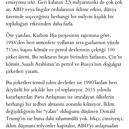
emisyonu sıfır. Geri kalanın 2.5 milyarınınki de çok çok
az. ABD veya İngiliz ordularının iklime etkisi, dünya
üzerinde seçeceğiniz herhangi bir milyon kişilik bir
topluluğun etkisinden daha fazla.
Öte yandan, Karbon İfşa projesinin raporuna göre,
1988’den beri atmosfere yollanan sera gazlarının yüzde
71’ini, başını kömür ve petrol devlerinin çektiği 100
şirket üretti. Bu miktarın beşte birinden fazlasını, Çin’in
kömür, Suudi Arabistan’ın petrol ve Rusya’nın doğalgaz
şirketleri yarattı.
Bu şirketleri temsil eden devletler ise 1990’lardan beri
ikiyüzlü bir şekilde her yıl toplanıyor. 2015 yılında
kararlaştırılan Paris Anlaşması ise imzalayan ülkelerin
herhangi bir tedbiri almasını zorunlu kılmıyor. İklim
değişikliğinin bir “yalan” olduğunu düşünen Donald
Trump’ın ise buna dahi tahammülü yok. Irkçı, cinsiyetçi,
iklim düşmanı trilyonler kapitalist, ABD’yi anlaşmadan