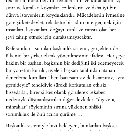
rekabet içindedirler. Bu rekabet sınır ve kural tanımaz;
sınır ve kuralları koyanlar, ezilenlerin ve daha iyi bir
dünya isteyenlerin koyduklarıdır. Mücadelenin ivmesine
göre şirket-devlet, rekabette bir adım öne geçmek için
insanları, hayvanları, doğayı, canlı ve cansız olan her
şeyi tahrip etmek için duraksamayacaktır.
Referanduma sunulan başkanlık sistemi, gerçekten de
ülkenin bir şirket olarak yönetilmesinin ifadesi. Her şeye
hakim bir başkan, başkanın bir dediğini iki edemeyecek
bir yönetim kurulu, üyeleri başkan tarafından atanan
denetleme kurulları,” ben batarsam siz de batarsınız, aynı
gemideyiz” tehdidiyle sürekli korkutulan etkisiz
hissedarlar, birer şirket olarak görülerek rekabet
nedeniyle düşmanlaştırılan diğer devletler, “dış ve iç
mihraklar” söyleminin sırtına yüklenen ahlâki
sorumluluk ile önü açılan çürüme …
Başkanlık sistemiyle bizi bekleyen, bunlardan başkası