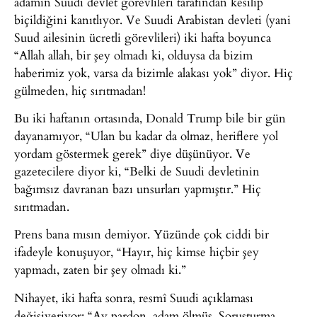
adamın Suudi devlet görevlileri tarafından kesilip
biçildiğini kanıtlıyor. Ve Suudi Arabistan devleti (yani
Suud ailesinin ücretli görevlileri) iki hafta boyunca
“Allah allah, bir şey olmadı ki, olduysa da bizim
haberimiz yok, varsa da bizimle alakası yok” diyor. Hiç
gülmeden, hiç sırıtmadan!
Bu iki haftanın ortasında, Donald Trump bile bir gün
dayanamıyor, “Ulan bu kadar da olmaz, heriflere yol
yordam göstermek gerek” diye düşünüyor. Ve
gazetecilere diyor ki, “Belki de Suudi devletinin
bağımsız davranan bazı unsurları yapmıştır.” Hiç
sırıtmadan.
Prens bana mısın demiyor. Yüzünde çok ciddi bir
ifadeyle konuşuyor, “Hayır, hiç kimse hiçbir şey
yapmadı, zaten bir şey olmadı ki.”
Nihayet, iki hafta sonra, resmî Suudi açıklaması
değişiveriyor: “Ay pardon, adam ölmüş. Soruşturma