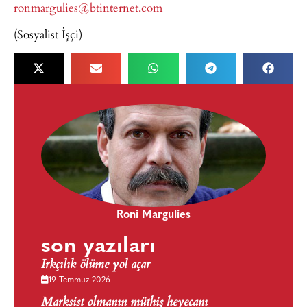
ronmargulies@btinternet.com
(Sosyalist İşçi)
Roni Margulies
son yazıları
Irkçılık ölüme yol açar
19 Temmuz 2026
Marksist olmanın müthiş heyecanı