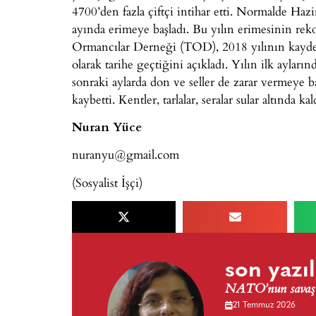
4700’den fazla çiftçi intihar etti. Normalde Haz
ayında erimeye başladı. Bu yılın erimesinin re
Ormancılar Derneği (TOD), 2018 yılının kaydedil
olarak tarihe geçtiğini açıkladı. Yılın ilk ayla
sonraki aylarda don ve seller de zarar vermeye ba
kaybetti. Kentler, tarlalar, seralar sular altında ka
Nuran Yüce
nuranyu@gmail.com
(Sosyalist İşçi)
son yazıl
NATO’nun savaş v
21 Temmuz 2026