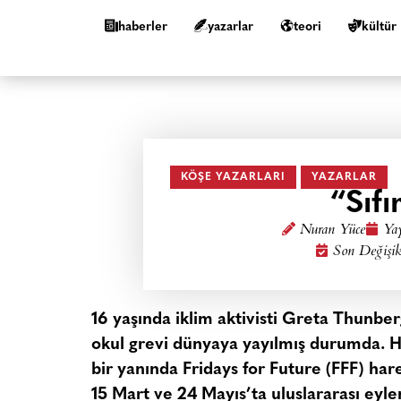
haberler
yazarlar
teori
kültür
KÖŞE YAZARLARI
YAZARLAR
“Sıf
Nuran Yüce
Yay
Son Değişik
16 yaşında iklim aktivisti Greta Thunbe
okul grevi dünyaya yayılmış durumda. H
bir yanında Fridays for Future (FFF) hare
15 Mart ve 24 Mayıs’ta uluslararası eylem