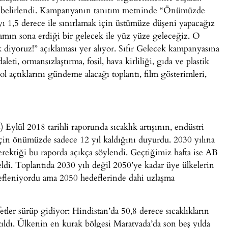
k belirlendi. Kampanyanın tanıtım metninde “Önümüzde
yı 1,5 derece ile sınırlamak için üstümüze düşeni yapacağız
amın sona erdiği bir gelecek ile yüz yüze geleceğiz. O
ek diyoruz!” açıklaması yer alıyor. Sıfır Gelecek kampanyasına
leti, ormansızlaştırma, fosil, hava kirliliği, gıda ve plastik
l açtıklarını gündeme alacağı toplantı, film gösterimleri,
Eylül 2018 tarihli raporunda sıcaklık artışının, endüstri
için önümüzde sadece 12 yıl kaldığını duyurdu. 2030 yılına
erektiği bu raporda açıkça söylendi. Geçtiğimiz hafta ise AB
ldi. Toplantıda 2030 yılı değil 2050’ye kadar üye ülkelerin
defleniyordu ama 2050 hedeflerinde dahi uzlaşma
etler sürüp gidiyor: Hindistan’da 50,8 derece sıcaklıkların
tıldı. Ülkenin en kurak bölgesi Maratvada’da son beş yılda