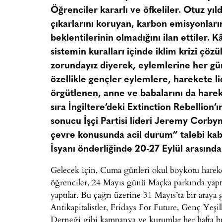
Öğrenciler kararlı ve öfkeliler. Otuz yıl
çıkarlarını koruyan, karbon emisyonların
beklentilerinin olmadığını ilan ettiler
sistemin kuralları içinde iklim krizi çö
zorundayız diyerek, eylemlerine her gün 
özellikle gençler eylemlere, harekete l
örgütlenen, anne ve babalarını da hare
sıra İngiltere’deki Extinction Rebellion’
sonucu İşçi Partisi lideri Jeremy Corby
çevre konusunda acil durum” talebi kabu
İsyanı önderliğinde 20-27 Eylül arasında u
Gelecek için, Cuma günleri okul boykotu hareket
öğrenciler, 24 Mayıs günü Maçka parkında yaptıkl
yaptılar. Bu çağrı üzerine 31 Mayıs’ta bir aray
Antikapitalistler, Fridays For Future, Genç Yeş
Derneği gibi kampanya ve kurumlar her hafta bul