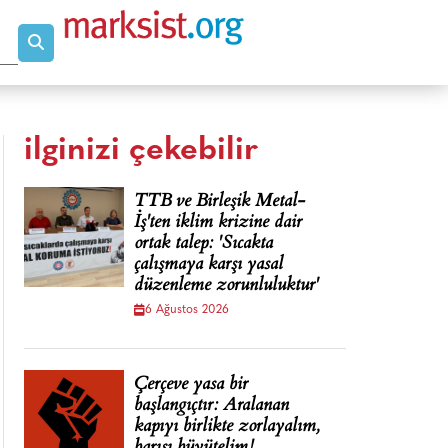
ilginizi çekebilir
TTB ve Birleşik Metal-
İş'ten iklim krizine dair
ortak talep: 'Sıcakta
çalışmaya karşı yasal
düzenleme zorunluluktur'
6 Ağustos 2026
Çerçeve yasa bir
başlangıçtır: Aralanan
kapıyı birlikte zorlayalım,