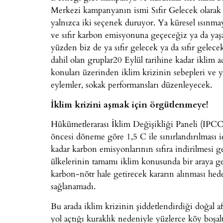
Merkezi kampanyanın ismi Sıfır Gelecek olara
yalnızca iki seçenek duruyor. Ya küresel ısınma
ve sıfır karbon emisyonuna geçeceğiz ya da yaş
yüzden biz de ya sıfır gelecek ya da sıfır gelec
dahil olan gruplar20 Eylül tarihine kadar iklim ada
konuları üzerinden iklim krizinin sebepleri ve yo
eylemler, sokak performansları düzenleyecek.
İklim krizini aşmak için örgütlenmeye!
Hükümetlerarası İklim Değişikliği Paneli (IPCC) 
öncesi döneme göre 1,5 C ile sınırlandırılması 
kadar karbon emisyonlarının sıfıra indirilmesi g
ülkelerinin tamamı iklim konusunda bir araya ge
karbon-nötr hale getirecek kararın alınması he
sağlanamadı.
Bu arada iklim krizinin şiddetlendirdiği doğal af
yol açtığı kuraklık nedeniyle yüzlerce köy boşal