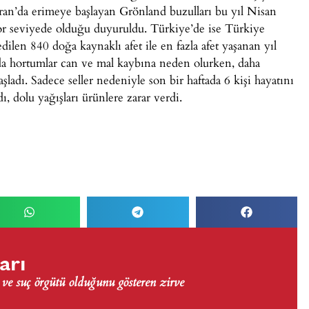
iran’da erimeye başlayan Grönland buzulları bu yıl Nisan
kor seviyede olduğu duyuruldu. Türkiye’de ise Türkiye
en 840 doğa kaynaklı afet ile en fazla afet yaşanan yıl
rında hortumlar can ve mal kaybına neden olurken, daha
şladı. Sadece seller nedeniyle son bir haftada 6 kişi hayatını
ldı, dolu yağışları ürünlere zarar verdi.
arı
e suç örgütü olduğunu gösteren zirve