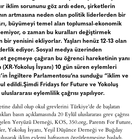
dır iklim sorununu göz ardı eden, şirketlerin
ın artmasına neden olan politik liderlerden bir
. Kârı, büyümeyi temel alan toplumsal-ekonomik
zülemiyor, o zaman bu kuralları değiştirmek
bir yenisini ekliyorlar. Yaşları henüz 12-13 olan
iderlik ediyor. Sosyal medya üzerinden
ket geçmeye çağıran bu öğrenci hareketinin yanı
ın (XR-Yokoluş İsyanı) 10 gün süren eylemleri
n’in İngiltere Parlamentosu’na sunduğu “iklim ve
l edildi.Şimdi Fridays for Future ve Yokoluş
luslararası eylemlilik çağrısı yapılıyor.
ine dahil olup okul grevlerini Türkiye’de de başlatan
arı basın açıklamasında 20 Eylül uluslararası grev çağrısı
a gelen Yeryüzü Derneği, KOS, 350.org, Parents For Future,
iller, Yokoluş İsyanı, Yeşil Düşünce Derneği ve Buğday
uşarak iklim eylemi haftasının örgütlenmesine başladı.