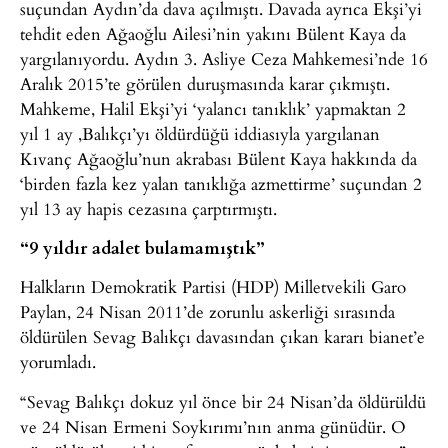
suçundan Aydın’da dava açılmıştı. Davada ayrıca Ekşi’yi
tehdit eden Ağaoğlu Ailesi’nin yakını Bülent Kaya da
yargılanıyordu. Aydın 3. Asliye Ceza Mahkemesi’nde 16
Aralık 2015’te görülen duruşmasında karar çıkmıştı.
Mahkeme, Halil Ekşi’yi ‘yalancı tanıklık’ yapmaktan 2
yıl 1 ay ,Balıkçı’yı öldürdüğü iddiasıyla yargılanan
Kıvanç Ağaoğlu’nun akrabası Bülent Kaya hakkında da
‘birden fazla kez yalan tanıklığa azmettirme’ suçundan 2
yıl 13 ay hapis cezasına çarptırmıştı.
“9 yıldır adalet bulamamıştık”
Halkların Demokratik Partisi (HDP) Milletvekili Garo
Paylan, 24 Nisan 2011’de zorunlu askerliği sırasında
öldürülen Sevag Balıkçı davasından çıkan kararı bianet’e
yorumladı.
“Sevag Balıkçı dokuz yıl önce bir 24 Nisan’da öldürüldü
ve 24 Nisan Ermeni Soykırımı’nın anma günüdür. O