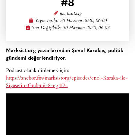
#8
marksist.org
Yayın tarihi:
30 Haziran 2020, 06:03
Son Değişiklik: 30 Haziran 2020, 06:03
Marksist.org yazarlarından Şenol Karakaş, politik
gündemi değerlendiriyor.
Podcast olarak dinlemek için:
https://anchor.fm/marksistorg/episodes/enol-Karaka-ile-
Siyasetin-Gndemi-8-eg4f2c