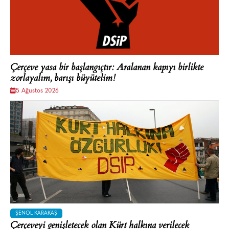
Çerçeve yasa bir başlangıçtır: Aralanan kapıyı birlikte
zorlayalım, barışı büyütelim!
5 Ağustos 2026
ŞENOL KARAKAŞ
Çerçeveyi genişletecek olan Kürt halkına verilecek