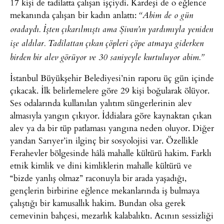
17 kişi de tadilatta çalışan işçiydi. Kardeşi de o eğlence
mekanında çalışan bir kadın anlattı:
“Abim de o gün
oradaydı. İşten çıkarılmıştı ama Şivan’ın yardımıyla yeniden
işe aldılar. Tadilattan çıkan çöpleri çöpe atmaya giderken
birden bir alev görüyor ve 30 saniyeyle kurtuluyor abim.”
İstanbul Büyükşehir Belediyesi’nin raporu üç gün içinde
çıkacak. İlk belirlemelere göre 29 kişi boğularak ölüyor.
Ses odalarında kullanılan yalıtım süngerlerinin alev
almasıyla yangın çıkıyor. İddialara göre kaynaktan çıkan
alev ya da bir tüp patlaması yangına neden oluyor. Diğer
yandan Sarıyer’in ilginç bir sosyolojisi var. Özellikle
Ferahevler bölgesinde hâlâ mahalle kültürü hakim. Farklı
etnik kimlik ve dini kimliklerin mahalle kültürü ve
“bizde yanlış olmaz” raconuyla bir arada yaşadığı,
gençlerin birbirine eğlence mekanlarında iş bulmaya
çalıştığı bir kamusallık hakim. Bundan olsa gerek
cemevinin bahçesi, mezarlık kalabalıktı. Acının sessizliği