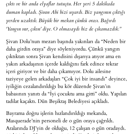
çıktı ve bir anda elyaflar tutuştu. Her yeri 5 dakikada
duman kapladı. Şivan Abi bizi uyardı. Biz yangının çıktığı
yerden uzaktık. Büyük bir mekan çünkü orası. Bağırdı
‘Yangın var, çıkın’ diye. O olmasaydı biz de çıkamazdık.”
Şivan Dolu’nun mezarı başında yakınları da “Neden bir
daha girdin oraya” diye söyleniyordu. Çünkü yangın
çıktıktan sonra Şivan kendisini dışarıya atıyor ama en
yakın arkadaşının içerde kaldığını fark edince tekrar
içeri giriyor ve bir daha çıkamıyor. Dolu ailesine
taziyeye gelen arkadaşları “Çok iyi bir insandı” deyince,
iyiliğin cezalandırıldığı bu kör düzende Şivan’ın
babasının yanıtı da “İyi çocuktu ama gitti” oldu. Yapılan
tadilat kaçaktı. Dün Beşiktaş Belediyesi açıkladı.
Bayrama doğru işlerin hızlandırıldığı mekanda,
Masquerade’nin personeli de o gün oraya çağrıldı.
Aralarında DJ’yin de olduğu, 12 çalışan o gün oradaydı.