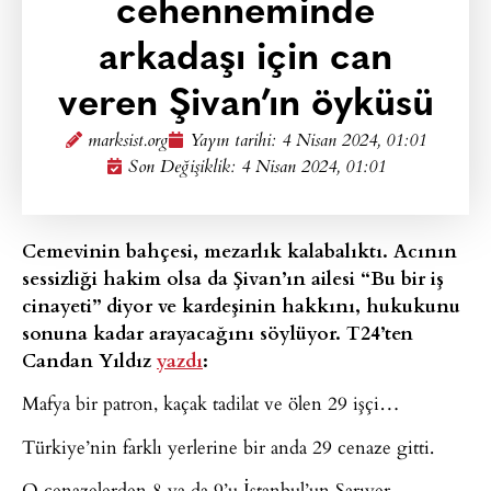
cehenneminde
arkadaşı için can
veren Şivan’ın öyküsü
marksist.org
Yayın tarihi:
4 Nisan 2024, 01:01
Son Değişiklik: 4 Nisan 2024, 01:01
Cemevinin bahçesi, mezarlık kalabalıktı. Acının
sessizliği hakim olsa da Şivan’ın ailesi “Bu bir iş
cinayeti” diyor ve kardeşinin hakkını, hukukunu
sonuna kadar arayacağını söylüyor. T24’ten
Candan Yıldız
yazdı
:
Mafya bir patron, kaçak tadilat ve ölen 29 işçi…
Türkiye’nin farklı yerlerine bir anda 29 cenaze gitti.
O cenazelerden 8 ya da 9’u İstanbul’un Sarıyer