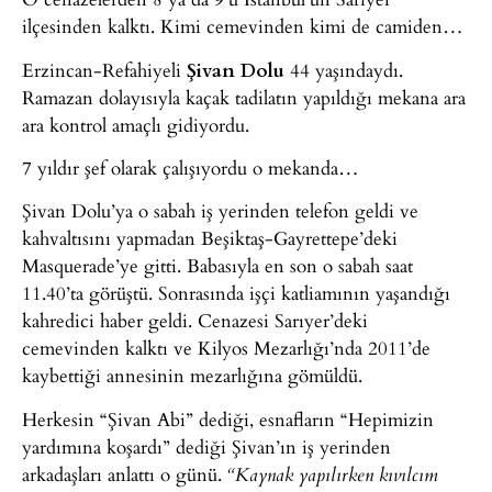
ilçesinden kalktı. Kimi cemevinden kimi de camiden…
Erzincan-Refahiyeli
Şivan Dolu
44 yaşındaydı.
Ramazan dolayısıyla kaçak tadilatın yapıldığı mekana ara
ara kontrol amaçlı gidiyordu.
7 yıldır şef olarak çalışıyordu o mekanda…
Şivan Dolu’ya o sabah iş yerinden telefon geldi ve
kahvaltısını yapmadan Beşiktaş-Gayrettepe’deki
Masquerade’ye gitti. Babasıyla en son o sabah saat
11.40’ta görüştü. Sonrasında işçi katliamının yaşandığı
kahredici haber geldi. Cenazesi Sarıyer’deki
cemevinden kalktı ve Kilyos Mezarlığı’nda 2011’de
kaybettiği annesinin mezarlığına gömüldü.
Herkesin “Şivan Abi” dediği, esnafların “Hepimizin
yardımına koşardı” dediği Şivan’ın iş yerinden
arkadaşları anlattı o günü.
“Kaynak yapılırken kıvılcım