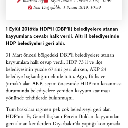
marksist.org
Yayın tarihi:
1 Nisan 2019, 10:59
Son Değişiklik: 1 Nisan 2019, 10:59
1 Eylül 2016’da HDP’li (DBP’li) belediyelere atanan
kayyumlara cevabı halk verdi. Altı il belediyesinde
HDP belediyeleri geri aldı.
31 Mart öncesi bölgedeki DBP’li belediyelere atanan
kayyumlara halk cevap verdi. HDP 73 il ve ilçe
belediyesinin yüzde 67’sini geri alırken, AKP 24
belediye başkanlığını elinde tuttu. Ağrı, Bitlis ve
Şırnak’ı alan AKP, seçim öncesinde HDP’nin kazanması
durumunda belediyelere yeniden kayyum atanması
yönünde tehditlerde bulunmuştu.
Tüm baskılara rağmen pek çok belediyeyi geri alan
HDP’nin Eş Genel Başkanı Pervin Buldan, kayyumdan
geri alınan kentlerden Diyarbakır’da yaptığı konuşmada