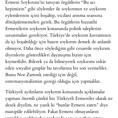
Ermeni Soykırımı’nı tanıyan örgütlerin “Bu acı
hepimizin” gibi söylemler ile soykırımın ve soykırım
eylemlerinin içini boşaltıp, vicdani arınma seansına
dönüştürmemeleri gerek. Bu örgütlerin bizzatihi
Ermenilerin soykırım konusunda politik taleplerini
savunmaları gerekiyor. Türkiye’de soykırım kavramının
da içi boşaltıldığı için bazen soykırım demek de anlamlı
olmuyor. Daha önce söylediğim gibi cesaretle soykırım
diyenlerin gösterdikleri dayanışma bizim için
kıymetlidir. Bilerek ya da bilmeyerek soykırımı inkâr
eden sosyalist gruplar bu tavırlarına bir son vermeliler.
Bunu Nor Zartonk istediği için değil,
enternasyonalizmin gereği olduğu için yapmalılar.
Türkiyeli aydınların soykırım konusunda açıklamalar
yapması önemli çünkü biz Türkiyeli Ermeniler olarak ne
desek diyelim, ne yazık ki “bunlar Ermeni zaten” diye
manipüle edilebiliyor. Fakat Ermeni olmayanların
yaptıkları açıklamalar, toplumda soru işaretleri ortaya