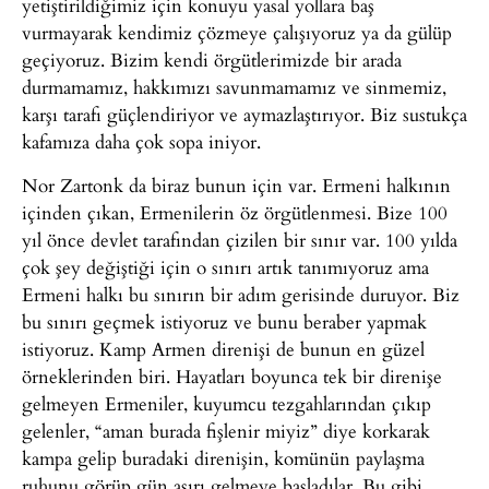
yetiştirildiğimiz için konuyu yasal yollara baş
vurmayarak kendimiz çözmeye çalışıyoruz ya da gülüp
geçiyoruz. Bizim kendi örgütlerimizde bir arada
durmamamız, hakkımızı savunmamamız ve sinmemiz,
karşı tarafı güçlendiriyor ve aymazlaştırıyor. Biz sustukça
kafamıza daha çok sopa iniyor.
Nor Zartonk da biraz bunun için var. Ermeni halkının
içinden çıkan, Ermenilerin öz örgütlenmesi. Bize 100
yıl önce devlet tarafından çizilen bir sınır var. 100 yılda
çok şey değiştiği için o sınırı artık tanımıyoruz ama
Ermeni halkı bu sınırın bir adım gerisinde duruyor. Biz
bu sınırı geçmek istiyoruz ve bunu beraber yapmak
istiyoruz. Kamp Armen direnişi de bunun en güzel
örneklerinden biri. Hayatları boyunca tek bir direnişe
gelmeyen Ermeniler, kuyumcu tezgahlarından çıkıp
gelenler, “aman burada fişlenir miyiz” diye korkarak
kampa gelip buradaki direnişin, komünün paylaşma
ruhunu görüp gün aşırı gelmeye başladılar. Bu gibi