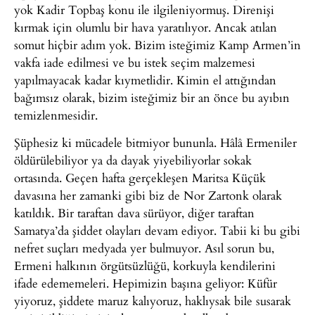
yok Kadir Topbaş konu ile ilgileniyormuş. Direnişi
kırmak için olumlu bir hava yaratılıyor. Ancak atılan
somut hiçbir adım yok. Bizim isteğimiz Kamp Armen’in
vakfa iade edilmesi ve bu istek seçim malzemesi
yapılmayacak kadar kıymetlidir. Kimin el attığından
bağımsız olarak, bizim isteğimiz bir an önce bu ayıbın
temizlenmesidir.
Şüphesiz ki mücadele bitmiyor bununla. Hâlâ Ermeniler
öldürülebiliyor ya da dayak yiyebiliyorlar sokak
ortasında. Geçen hafta gerçekleşen Maritsa Küçük
davasına her zamanki gibi biz de Nor Zartonk olarak
katıldık. Bir taraftan dava sürüyor, diğer taraftan
Samatya’da şiddet olayları devam ediyor. Tabii ki bu gibi
nefret suçları medyada yer bulmuyor. Asıl sorun bu,
Ermeni halkının örgütsüzlüğü, korkuyla kendilerini
ifade edememeleri. Hepimizin başına geliyor: Küfür
yiyoruz, şiddete maruz kalıyoruz, haklıysak bile susarak