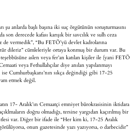
arı şu anlarda başlı başına iki suç örgütünün soruşturmasını
on derecede kafası karışık bir savcılık ve sulh ceza
iz de vermedik”, “Bu FETÖ’yü devlet kadrolarına
 özür dileriz” cümleleriyle ortaya konmuş bir durum var. Bu
eşebbüsüne aslen veya fer’an katılan kişiler ile (yani FETÖ
Cemaati veya Fethullahçılar diye anılan yapılanmayı
sı ise Cumhurbaşkanı’nın sıkça değindiği gibi 17-25
vam etmek değil.
tın 17- Aralık’ın Cemaatçi emniyet bürokrasisinin iktidara
ıklmaların doğru olmadığı, tersine yargıdan kaçırılmış bir
esi var. Diğer bir ifade ile “Her kim ki, 17-25 Aralık
görülüyorsa, onun gazetesinde yazı yazıyorsa, o darbecidir”