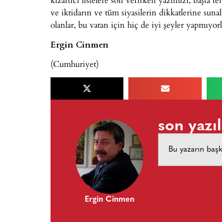
ve iktidarın ve tüm siyasilerin dikkatlerine sun
olanlar, bu vatan için hiç de iyi şeyler yapmıyo
Ergin Cinmen
(Cumhuriyet)
son yazıl
Bu yazarın baş
Ergin Cinmen