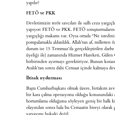
yapılır?
FETÖ ve PKK
Devletimizin terör savcıları ile sulh ceza yargıçl
yapıyor: FETÖ ve PKK. FETÖ soruşturmalarında s
yargıçlığı makamı var. Oysa ortada “Ne istedin
pompalamakla aldatıldık. Allah’tan af, milletten
durum ise 15 Temmuz’da gerçekleştirilen darbe t
üyeliği ile) zamanında Hizmet Hareketi, Gülen 
birbirinden ayırmayı gerektiriyor. Bunun kısta
Aralık’tan sonra dahi Cemaat içinde kalmaya de
İltisak uydurması
Başta Cumhurbaşkanı olmak üzere, birtakım zeva
bir kara çalma operasyonu olduğu konusundaki aç
hortumlama olduğunu söyleyen geniş bir halk kitl
olayından sonra hala bu Cemaatin bireyi olarak 
varsayımı hukuki değil.