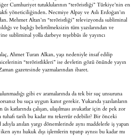
er Cumhuriyet tutuklularının “teröristliği” Türkiye’nin en
Vakfı yöneticiliğinden. Necmiye Alpay ve Aslı Erdoğan’ın
dan. Mehmet Altan’ın “teröristliği” televizyonda subliminal
ldığı ve başlığı belirtilmeksizin tüm yazılarından ve
ine subliminal yolla darbeye teşebbüs ile yayıncı
aç, Ahmet Turan Alkan, yaşı nedeniyle insaf edilip
celerinin “teröristlikleri” ise devletin gözü önünde yayın
Zaman gazetesinde yazmalarından ibaret.
 bulunmadığı gibi ev aramalarında da tek bir suç unsuruna
orsanız bu suça uygun kanıt gerekir. Yukarıda yazılanların
 üs katlarında çalışan, ulaşılması avukatlar için de pek zor
in tuhafı tarih bu kadar mı tekerrür edebilir? Bir önceki
dıyla anılan yargı dönemlerinde aynı maddelerle iş yapan
u iken aynı hukuk dışı işlemlerin tıpatıp aynısı bu kadar mı