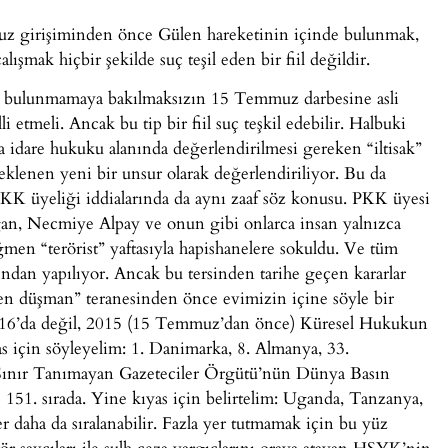
uz girişiminden önce Gülen hareketinin içinde bulunmak,
ışmak hiçbir şekilde suç teşil eden bir fiil değildir.
nup bulunmamaya bakılmaksızın 15 Temmuz darbesine asli
li etmeli. Ancak bu tip bir fiil suç teşkil edebilir. Halbuki
a idare hukuku alanında değerlendirilmesi gereken “iltisak”
klenen yeni bir unsur olarak değerlendiriliyor. Bu da
PKK üyeliği iddialarında da aynı zaaf söz konusu. PKK üyesi
oğan, Necmiye Alpay ve onun gibi onlarca insan yalnızca
ğmen “terörist” yaftasıyla hapishanelere sokuldu. Ve tüm
afından yapılıyor. Ancak bu tersinden tarihe geçen kararlar
ten düşman” teranesinden önce evimizin içine söyle bir
016’da değil, 2015 (15 Temmuz’dan önce) Küresel Hukukun
s için söyleyelim: 1. Danimarka, 8. Almanya, 33.
. Sınır Tanımayan Gazeteciler Örgütü’nün Dünya Basın
51. sırada. Yine kıyas için belirtelim: Uganda, Tanzanya,
daha da sıralanabilir. Fazla yer tutmamak için bu yüz
erör savcıları ile sulh ceza yargıçlarını oraya atayan HSYK’nin