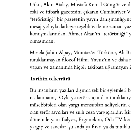
Utku, Akın Atalay, Mustafa Kemal Güngör ve diğ
eski ve itibarlı gazetesini çıkaran Cumhuriyet 
“teröristliği” bir gazetenin yayın danışmanlığın
mesaj yoluyla darbeye teşebbüs ile ne zaman yazı
konuşmalarından. Ahmet Altan’ın “teröristliği” y
olmasından.
Mesela Şahin Alpay, Mümtaz’er Türköne, Ali Bul
tutuklanmayan filozof Hilmi Yavuz’un ve daha ni
yapan ve zamanında hiçbir takibata uğramayan 
Tarihin tekerrürü
Bu insanların yazıları dışında tek bir eylemleri
rastlanmamış. Öyle ya terör suçundan tutuklanıy
müsebbipleri olan yargı mensupları adliyelerin en
olan terör savcıları ve sulh ceza yargıçlarıdır. İş
dönemde yani Balyoz, Ergenekon, Oda TV kod a
yargıç ve savcılar, şu anda ya firari ya da tutukl