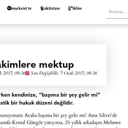
marksist tv
aktivizm
i̇klim
âkimlere mektup
k 2017, 09:36
Son Değişiklik: 7 Ocak 2017, 09:36
rken kendinize, “başıma bir şey gelir mi”
tik bir hukuk düzeni değildir.
oruyorum: Acaba başıma bir şey gelir mi? Ama Silivri’de
Mustafa Kemal Güngör yatıyorsa, 25 yıllık arkadaşın Mehmet