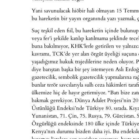
Yani savunulacak hiöbir hali olmayan 15 Temm
bu hareketin bir yayın organında yazı yazmak, çal
Suç teşkil eden fiil, bu hareketin içinde bulu
veya fer’i şekilde katılıp katılmama şeklinde tecel
buna bakılmıyor, KHK’lerle getirilen ve yalnızc
kavramı, TCK’de yer alan örgüt üyeliği suçuna e
yaşadığımız hukuk trajedilerine neden oluyor. 
diye barıştan başka bir şey istemeyen Aslı Erd
gazetecilik, sembolik gazetecilik yapmalarına ra
bunlar terör savcılarıyla sulh ceza hâkimleri tar
ülkemize hiç de hayır getirmiyor. “Batı bize za
bakmak gerekiyor. Dünya Adalet Projesi’nin 2
Üstünlüğü Endeksi’nde Türkiye 80. sırada. Kıya
Yunanistan, 71. Çin, 75. Rusya, 79. Gürcistan
Özgürlüğü endeksinde 180 ülke içinde Türkiye 1
Kenya’nın durumu bizden daha iyi. Bu endeksler 
kızartıcı listelere son verirken yazımızı, başta t