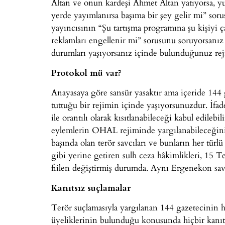
Altan ve onun kardeşi Ahmet Altan yatıyorsa, y
yerde yayımlanırsa başıma bir şey gelir mi” sor
yayıncısının “Şu tartışma programına şu kişiyi 
reklamları engellenir mi” sorusunu soruyorsanı
durumları yaşıyorsanız içinde bulunduğunuz re
Protokol mü var?
Anayasaya göre sansür yasaktır ama içeride 144 g
tuttuğu bir rejimin içinde yaşıyorsunuzdur. İf
ile orantılı olarak kısıtlanabileceği kabul edile
eylemlerin OHAL rejiminde yargılanabileceğini
başında olan terör savcıları ve bunların her türlü
gibi yerine getiren sulh ceza hâkimlikleri, 15
fiilen değiştirmiş durumda. Aynı Ergenekon savc
Kanıtsız suçlamalar
Terör suçlamasıyla yargılanan 144 gazetecinin hi
üyeliklerinin bulunduğu konusunda hiçbir kanıt