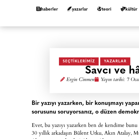
haberler
yazarlar
teori
kültür
SEÇTIKLERIMIZ
YAZARLAR
Savcı ve h
Ergin Cinmen
Yayın tarihi:
7 Oca
Bir yazıyı yazarken, bir konuşmayı yapa
sorusunu soruyorsanız, o düzen demokra
Evet, bu yazıyı yazarken ben de kendime bunu s
30 yıllık arkadaşın Bülent Utku, Akın Atalay, 