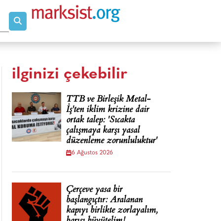
ilginizi çekebilir
TTB ve Birleşik Metal-
İş'ten iklim krizine dair
ortak talep: 'Sıcakta
çalışmaya karşı yasal
düzenleme zorunluluktur'
6 Ağustos 2026
Çerçeve yasa bir
başlangıçtır: Aralanan
kapıyı birlikte zorlayalım,