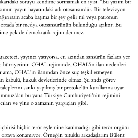
ukarıdaki soruyu kendime sormamak en iyisi. “Bu yazım bir
usunun yayın hayatındaki adı otosansürdür. Bir televizyon
çağırırsam acaba başıma bir şey gelir mi veya patronun
z ortada bir medya otosansürünün bulunduğu açıktır. Bu
jime pek de demokratik rejim denmez.
azeteci, yayıncı yatıyorsa, en azından sansürün fazlaca yer
ade hürriyetinin OHAL rejiminde, OHAL’in ilan nedenleri
bilir ama, OHAL’in ilanından önce suç teşkil etmeyen
n kabulü, hukuk devletlerinde olmaz. Şu anda görev
 taleplerini sanki yapılmış bir protokolün kurallarına uyar
 Temmuz’dan bu yana Türkiye Cumhuriyeti’nin rejimini
ıları ve yine o zamanın yargıçları gibi.
çbirisi hiçbir terör eylemine katılmadığı gibi terör örgütü
 ortaya konamıyor. Örneğin tutuklu arkadaşlarım Bülent