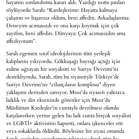
hayatını sonlandırma kararı aldı. Yazdığı notta şunları
söylüyordu Sarah: “Kardeşlerime: Hayatta kalmaya
çalıştım ve başarısız oldum, beni affedin. Arkadaşlarıma:
Deneyim acımasızdı ve ona karşı koymak için çok
zayıfım, beni affedin. Dünyaya: Çok acımasızdın ama
affediyorum”.
Sarah egemen sınıf ideolojilerinin tüm yerleşik
kalıplarını yıkıyordu. Gökkuşağı bayrağı açtığı için
zulme uğrayan bir sosyalistti ve Suriye Devrimi’ni
destekliyordu. Sarah, tüm bu siyasetiyle Türkiye’de
Suriye Devrimi’ne “cihatçıların komplosu” diyen
yaklaşımı derinden sarsıyor. Mısır’da siyaseti yalnızca
laiklik ve din ekseninde görenler için Mısır’da
Müslüman Kardeşler’in cuntayla devrilmesi olumlu
karşılanırken yerine gelen bu laik cunta birçok sosyalisti
ve LGBTİ+ aktivistini hapsetti, onlara işkenceler etti
veya sokaklarda öldürdü. Böylesine bir siyasi ortamda
Sarah, aşağıdan sosyalizmin takipçisi olarak tüm bu