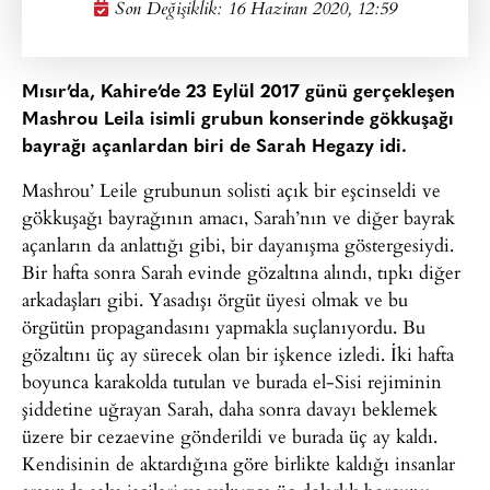
Son Değişiklik: 16 Haziran 2020, 12:59
Mısır’da, Kahire’de 23 Eylül 2017 günü gerçekleşen
Mashrou Leila isimli grubun konserinde gökkuşağı
bayrağı açanlardan biri de Sarah Hegazy idi.
Mashrou’ Leile grubunun solisti açık bir eşcinseldi ve
gökkuşağı bayrağının amacı, Sarah’nın ve diğer bayrak
açanların da anlattığı gibi, bir dayanışma göstergesiydi.
Bir hafta sonra Sarah evinde gözaltına alındı, tıpkı diğer
arkadaşları gibi. Yasadışı örgüt üyesi olmak ve bu
örgütün propagandasını yapmakla suçlanıyordu. Bu
gözaltını üç ay sürecek olan bir işkence izledi. İki hafta
boyunca karakolda tutulan ve burada el-Sisi rejiminin
şiddetine uğrayan Sarah, daha sonra davayı beklemek
üzere bir cezaevine gönderildi ve burada üç ay kaldı.
Kendisinin de aktardığına göre birlikte kaldığı insanlar