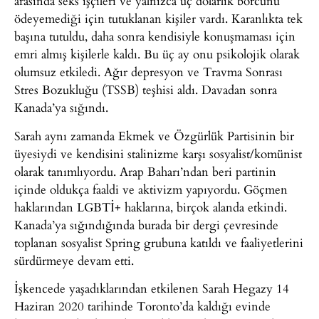
arasında seks işçileri ve yalnızca üç dolarlık borcunu
ödeyemediği için tutuklanan kişiler vardı. Karanlıkta tek
başına tutuldu, daha sonra kendisiyle konuşmaması için
emri almış kişilerle kaldı. Bu üç ay onu psikolojik olarak
olumsuz etkiledi. Ağır depresyon ve Travma Sonrası
Stres Bozukluğu (TSSB) teşhisi aldı. Davadan sonra
Kanada’ya sığındı.
Sarah aynı zamanda Ekmek ve Özgürlük Partisinin bir
üyesiydi ve kendisini stalinizme karşı sosyalist/komünist
olarak tanımlıyordu. Arap Baharı’ndan beri partinin
içinde oldukça faaldi ve aktivizm yapıyordu. Göçmen
haklarından LGBTİ+ haklarına, birçok alanda etkindi.
Kanada’ya sığındığında burada bir dergi çevresinde
toplanan sosyalist Spring grubuna katıldı ve faaliyetlerini
sürdürmeye devam etti.
İşkencede yaşadıklarından etkilenen Sarah Hegazy 14
Haziran 2020 tarihinde Toronto’da kaldığı evinde