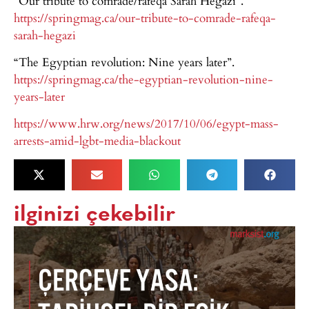
“Our tribute to comrade/rafeqa Sarah Hegazi”.
https://springmag.ca/our-tribute-to-comrade-rafeqa-
sarah-hegazi
“The Egyptian revolution: Nine years later”.
https://springmag.ca/the-egyptian-revolution-nine-
years-later
https://www.hrw.org/news/2017/10/06/egypt-mass-
arrests-amid-lgbt-media-blackout
ilginizi çekebilir