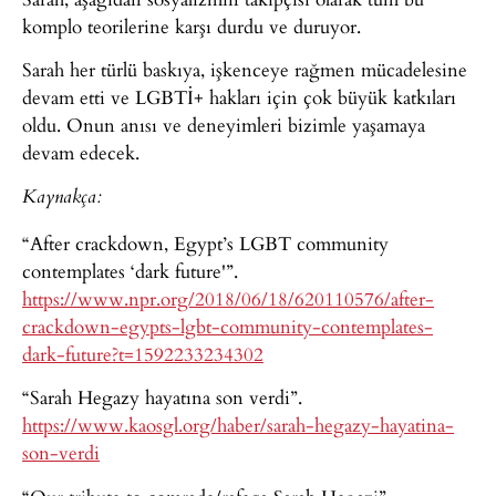
komplo teorilerine karşı durdu ve duruyor.
Sarah her türlü baskıya, işkenceye rağmen mücadelesine
devam etti ve LGBTİ+ hakları için çok büyük katkıları
oldu. Onun anısı ve deneyimleri bizimle yaşamaya
devam edecek.
Kaynakça:
“After crackdown, Egypt’s LGBT community
contemplates ‘dark future'”.
https://www.npr.org/2018/06/18/620110576/after-
crackdown-egypts-lgbt-community-contemplates-
dark-future?t=1592233234302
“Sarah Hegazy hayatına son verdi”.
https://www.kaosgl.org/haber/sarah-hegazy-hayatina-
son-verdi