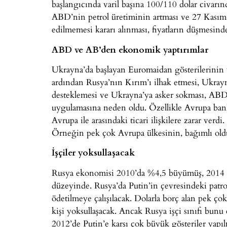
başlangıcında varil başına 100/110 dolar civarı
ABD’nin petrol üretiminin artması ve 27 Kasım’
edilmemesi kararı alınması, fiyatların düşmesinde
ABD ve AB’den ekonomik yaptırımlar
Ukrayna’da başlayan Euromaidan gösterilerinin 
ardından Rusya’nın Kırım’ı ilhak etmesi, Ukrayn
desteklemesi ve Ukrayna’ya asker sokması, ABD
uygulamasına neden oldu. Özellikle Avrupa bank
Avrupa ile arasındaki ticari ilişkilere zarar ver
Örneğin pek çok Avrupa ülkesinin, bağımlı old
İşçiler yoksullaşacak
Rusya ekonomisi 2010’da %4,5 büyümüş, 2014 y
düzeyinde. Rusya’da Putin’in çevresindeki patronl
ödetilmeye çalışılacak. Dolarla borç alan pek çok
kişi yoksullaşacak. Ancak Rusya işçi sınıfı bunu 
2012’de Putin’e karşı çok büyük gösteriler yapılm