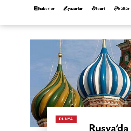
haberler
yazarlar
teori
kültür
DÜNYA
Rusya’da