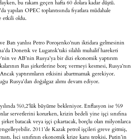
ndayken, bu rakam geçen hafta 60 dolara kadar düştü.
da yapılan OPEC toplantısında fiyatlara müdahale
 etkili oldu.
ve Batı yanlısı Petro Poroşenko’nun iktidara gelmesinin
a’da Donetsk ve Lugansk’taki silahlı muhalif hareketi
’nin ve AB’nin Rusya’ya bir dizi ekonomik yaptırım
alarının Rus şirketlerine borç vermeyi kesmesi, Rusya’nın
di. Ancak yaptırımların etkisini abartmamak gerekiyor.
uğu Rusya’dan doğalgaz alımı devam ediyor.
ılında %0,2’lük büyüme bekleniyor. Enflasyon ise %9
ar servetlerini korurken, krizin bedeli yine işçi sınıfına
 şirket batacak veya işçi çıkartacak, borçlu olan milyonlarca
engelleyebilir. 2011’de Kazak petrol işçileri greve gitmiş,
ıştı. İşçi sınıfının ekonomik krize karşı tepkisi, Putin’in