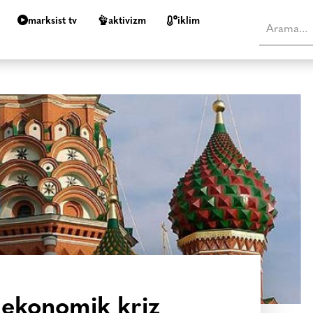
marksist tv
aktivizm
i̇klim
 ekonomik kriz