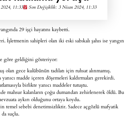
 2024, 11:33
Son Değişiklik: 3 Nisan 2024, 11:33
ngında 29 işçi hayatını kaybetti.
eri. İşletmenin sahipleri olan iki eski sabıkalı şahıs ise yangın
e göre geldiğini gösteriyor:
ş olan gece kulübünün tadilatı için ruhsat alınmamış.
a yanıcı madde içeren döşemeleri kaldırmaları gerekirdi.
lamasıyla birlikte yanıcı maddeler tutuştu.
inde mahsur kalanların çoğu dumandan zehirlenerek öldü. Bu
a mevzuata aykırı olduğunu ortaya koydu.
nin temel sebebi denetimsizliktir. Sadece açgözlü mafyatik
 da suçlu.