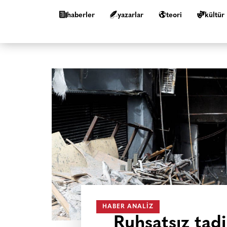
haberler
yazarlar
teori
kültür
HABER ANALIZ
Ruhsatsız tadi