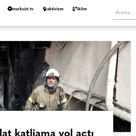
marksist tv
aktivizm
i̇klim
lat katliama yol açtı