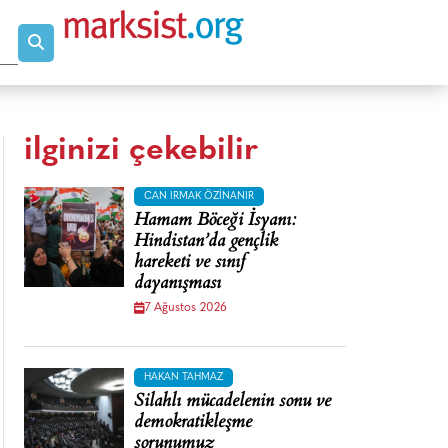
ilginizi çekebilir
CAN IRMAK ÖZINANIR
Hamam Böceği İsyanı:
Hindistan’da gençlik
hareketi ve sınıf
dayanışması
7 Ağustos 2026
HAKAN TAHMAZ
Silahlı mücadelenin sonu ve
demokratikleşme
sorunumuz