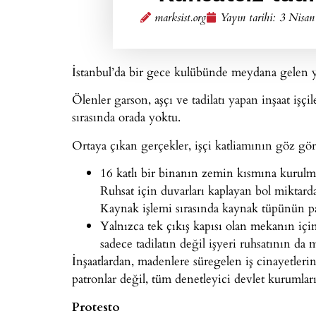
marksist.org
Yayın tarihi:
3 Nisan
İstanbul’da bir gece kulübünde meydana gelen ya
Ölenler garson, aşçı ve tadilatı yapan inşaat işçil
sırasında orada yoktu.
Ortaya çıkan gerçekler, işçi katliamının göz gör
16 katlı bir binanın zemin kısmına kurulmu
Ruhsat için duvarları kaplayan bol miktard
Kaynak işlemi sırasında kaynak tüpünün pat
Yalnızca tek çıkış kapısı olan mekanın iç
sadece tadilatın değil işyeri ruhsatının d
İnşaatlardan, madenlere süregelen iş cinayetleri
patronlar değil, tüm denetleyici devlet kurumları
Protesto