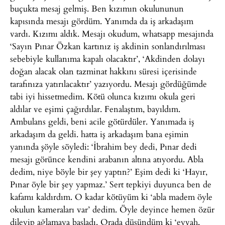
buçukta mesaj gelmiş. Ben kızımın okulununun
kapısında mesajı gördüm. Yanımda da iş arkadaşım
vardı. Kızımı aldık. Mesajı okudum, whatsapp mesajında
‘Sayın Pınar Özkan kartınız iş akdinin sonlandırılması
sebebiyle kullanıma kapalı olacaktır’, ‘Akdinden dolayı
doğan alacak olan tazminat hakkını süresi içerisinde
tarafınıza yatırılacaktır’ yazıyordu. Mesajı gördüğümde
tabi iyi hissetmedim. Kötü olunca kızımı okula geri
aldılar ve eşimi çağırdılar. Fenalaştım, bayıldım.
Ambulans geldi, beni acile götürdüler. Yanımada iş
arkadaşım da geldi. hatta iş arkadaşım bana eşimin
yanında şöyle söyledi: ‘İbrahim bey dedi, Pınar dedi
mesajı görünce kendini arabanın altına atıyordu. Abla
dedim, niye böyle bir şey yaptın?’ Eşim dedi ki ‘Hayır,
Pınar öyle bir şey yapmaz.’ Sert tepkiyi duyunca ben de
kafamı kaldırdım. O kadar kötüyüm ki ‘abla madem öyle
okulun kameraları var’ dedim. Öyle deyince hemen özür
dileyip ağlamaya başladı. Orada düşündüm ki ‘eyvah,