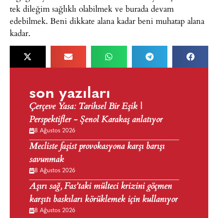
tek dileğim sağlıklı olabilmek ve burada devam
edebilmek. Beni dikkate alana kadar beni muhatap alana
kadar.
son yazıları
Çerçeve Yasa: Tarihsel Bir Eşik |
Perspektifler - Şenol Karakaş anlatıyor
8 Ağustos 2026
Mecliste faşist provokasyona karşı barışı
savunmak
8 Ağustos 2026
Aşırı sağ, Fas’taki mülteci krizini göçmen
karşıtı baskıları körüklemek için kullanıyor
8 Ağustos 2026