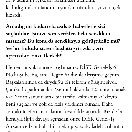
kadınlığımdan utandım, eşimden utandım, yüzüm çok
kızardı.
Anladığım kadarıyla asılsız haberlerle sizi
suçladılar. İşinize son verdiler. Peki sendikalı
mısınız? Bu konuda sendikayla görüştünüz mü?
Ve bir hukuki süreci başlattığınızda sizin
açınızdan nasıl ilerledi?
Hemen hukuki sürece başlamadık. DİSK Genel-İş 6
No’lu Şube Başkanı Değer Yıldız ile iletişime geçtim.
Başkalarınında da duyduğu bir telefon görüşmesiydi.
Çünkü hoparlör açıktı. ‘Senin hakkında 123 tane tutanak
var. Senin savunulacak bir tarafın kalmamış ki’ deyip
beni suçladı ve çok da fazla yardımcı olmadı. Daha
sonraki telefon aramalarımı kesinlikle açmadı. Biz de bu
konuyla ilgili davayı açmadan önce DİSK Genel-İş
Ankara ve İstanbul’a bir mektup yazdık. İadeli taahhütlü