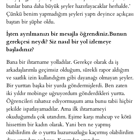
bunlar bana daha büyük şeyler hazırlayacaklar herhalde.’
Çünkü benim yapmadığım şeyleri yaptı deyince açıkçası
baştan bir şüphe oldu.
İşten ayrılmanızı bir mesajla öğrendiniz.Bunun
gerekçesi neydi? Siz nasıl bir yol izlemeye
başladınız?
Bana bir ihtarname yolladılar. Gerekçe olarak da iş
arkadaşlarımla geçimsiz olduğum, sürekli rapor aldığım
ve saatlik izin kullandığım gibi dayanağı olmayan şeyler.
Bir yurttan başka bir yurda göndermişlerdi. Ben zaten
iki yıldır mobinge uğruyordum gönderdikleri yurtta.
Öğrencileri rahatsız ediyormuşum ama bunu tabii hiçbir
şekilde ispatlayamadılar. Ama ilk ihtarnameyi
okuduğumda çok utandım. Eşime karşı mahcup ve kötü
hissettim bir kadın olarak. Yani ben ne yapmış
olabilirdim de o yurtta huzursuzluğu kaçırmış olabilirdim
diye utandım açıkçası. Kızımdan utandım,