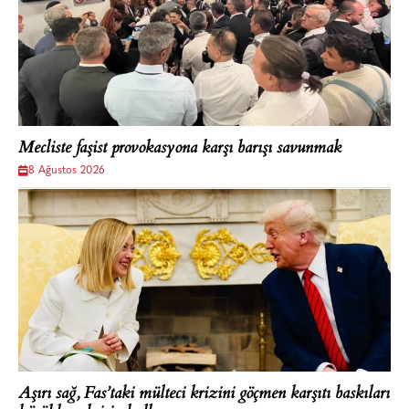
Mecliste faşist provokasyona karşı barışı savunmak
8 Ağustos 2026
Aşırı sağ, Fas’taki mülteci krizini göçmen karşıtı baskıları