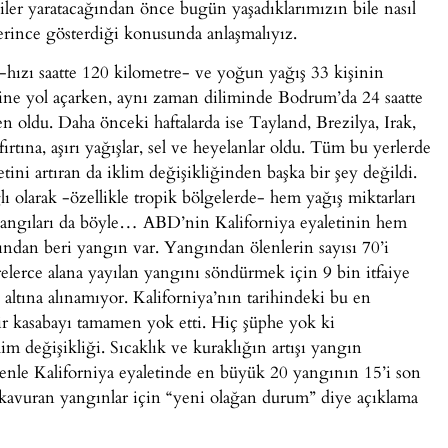
tkiler yaratacağından önce bugün yaşadıklarımızın bile nasıl
erince gösterdiği konusunda anlaşmalıyız.
-hızı saatte 120 kilometre- ve yoğun yağış 33 kişinin
sine yol açarken, aynı zaman diliminde Bodrum’da 24 saatte
 oldu. Daha önceki haftalarda ise Tayland, Brezilya, Irak,
ırtına, aşırı yağışlar, sel ve heyelanlar oldu. Tüm bu yerlerde
ddetini artıran da iklim değişikliğinden başka bir şey değildi.
ı olarak -özellikle tropik bölgelerde- hem yağış miktarları
 yangıları da böyle… ABD’nin Kaliforniya eyaletinin hem
dan beri yangın var. Yangından ölenlerin sayısı 70’i
trelerce alana yayılan yangını söndürmek için 9 bin itfaiye
 altına alınamıyor. Kaliforniya’nın tarihindeki bu en
ir kasabayı tamamen yok etti. Hiç şüphe yok ki
lim değişikliği. Sıcaklık ve kuraklığın artışı yangın
nle Kaliforniya eyaletinde en büyük 20 yangının 15’i son
sıp kavuran yangınlar için “yeni olağan durum” diye açıklama