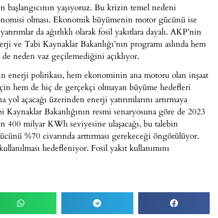
n başlangıcının yaşıyoruz. Bu krizin temel nedeni
konomisi olması. Ekonomik büyümenin motor gücünü ise
yatırımlar da ağırlıklı olarak fosil yakıtlara dayalı. AKP’nin
erji ve Tabi Kaynaklar Bakanlığı’nın programı aslında hem
 de neden vaz geçilemediğini açıklıyor.
n enerji politikası, hem ekonominin ana motoru olan inşaat
 için hem de hiç de gerçekçi olmayan büyüme hedefleri
na yol açacağı üzerinden enerji yatırımlarını artırmaya
abi Kaynaklar Bakanlığının resmi senaryosuna göre de 2023
nin 400 milyar KWh seviyesine ulaşacağı, bu talebin
 gücünü %70 civarında arttırması gerekeceği öngörülüyor.
ullanılması hedefleniyor. Fosil yakıt kullanımını