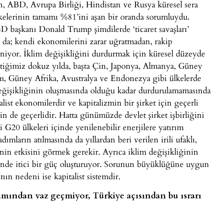
, ABD, Avrupa Birliği, Hindistan ve Rusya küresel sera
kelerinin tamamı %81’ini aşan bir oranda sorumluydu.
D başkanı Donald Trump şimdilerde ‘ticaret savaşları’
arı da; kendi ekonomilerini zarar uğratmadan, rakip
eniyor. İklim değişikliğini durdurmak için küresel düzeyde
çtiğimiz dokuz yılda, başta Çin, Japonya, Almanya, Güney
, Güney Afrika, Avustralya ve Endonezya gibi ülkelerde
 değişikliğinin oluşmasında olduğu kadar durdurulamamasında
ist ekonomilerdir ve kapitalizmin bir şirket için geçerli
için de geçerlidir. Hatta günümüzde devlet şirket işbirliğini
 G20 ülkeleri içinde yenilenebilir enerjilere yatırım
dımların atılmasında da yıllardan beri verilen irili ufaklı,
inin etkisini görmek gerekir. Ayrıca iklim değişikliğinin
inde itici bir güç oluşturuyor. Sorunun büyüklüğüne uygun
ın nedeni ise kapitalist sistemdir.
anımından vaz geçmiyor, Türkiye açısından bu ısrarı