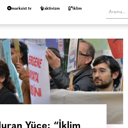
marksist tv
aktivizm
i̇klim
Nuran Yüce: “İklim