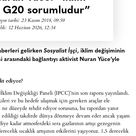
n G20 sorumludur”
yın tarihi:
23 Kasım 2018, 09:59
lik: 12 Haziran 2026, 12:34
aberleri gelirken
Sosyalist İşçi
, iklim değişiminin
i arasındaki bağlantıyı aktivist Nuran Yüce’yle
it ediyor?
klim Değişikliği Paneli (IPCC)’nin son raporu yayınlandı.
tkileri ve bu hedefe ulaşmak için gereken araçlar ele
i ne düzeyde tehdit ediyor sorusuna, bu rapordan yanıt
ardı edildiği takdirde dünya dönmeye devam eder ancak yaşam
diye kadar atmosferdeki sera gazlarının artışı gezegenin
erecelik sıcaklık artışının etkilerini yaşıyoruz. 1,5 derecelik