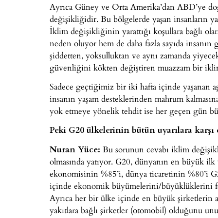
Ayrıca Güney ve Orta Amerika’dan ABD’ye doğru
değişikliğidir. Bu bölgelerde yaşan insanların yakl
İklim değişikliğinin yarattığı koşullara bağlı ola
neden oluyor hem de daha fazla sayıda insanın gıd
şiddetten, yoksulluktan ve aynı zamanda yiyecek
güvenliğini kökten değiştiren muazzam bir iklim
Sadece geçtiğimiz bir iki hafta içinde yaşanan a
insanın yaşam desteklerinden mahrum kalmasına 
yok etmeye yönelik tehdit ise her geçen gün b
Peki G20 ülkelerinin bütün uyarılara karşı 
Nuran Yüce:
Bu sorunun cevabı iklim değişikl
olmasında yatıyor. G20, dünyanın en büyük ilk
ekonomisinin %85’i, dünya ticaretinin %80’i G20 
içinde ekonomik büyümelerini/büyüklüklerini fosi
Ayrıca her bir ülke içinde en büyük şirketlerin ağ
yakıtlara bağlı şirketler (otomobil) olduğunu unu