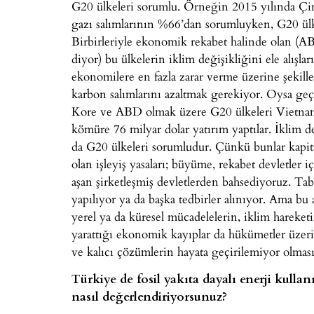
G20 ülkeleri sorumlu. Örneğin 2015 yılında Çin
gazı salımlarının %66’dan sorumluyken, G20 ül
Birbirleriyle ekonomik rekabet halinde olan (AB
diyor) bu ülkelerin iklim değişikliğini ele alışl
ekonomilere en fazla zarar verme üzerine şekill
karbon salımlarını azaltmak gerekiyor. Oysa ge
Kore ve ABD olmak üzere G20 ülkeleri Vietnam
kömüre 76 milyar dolar yatırım yaptılar. İklim
da G20 ülkeleri sorumludur. Çünkü bunlar kapital
olan işleyiş yasaları; büyüme, rekabet devletler 
aşan şirketleşmiş devletlerden bahsediyoruz. Tabi
yapılıyor ya da başka tedbirler alınıyor. Ama bu a
yerel ya da küresel mücadelelerin, iklim hareket
yarattığı ekonomik kayıplar da hükümetler üzer
ve kalıcı çözümlerin hayata geçirilemiyor olmasın
Türkiye de fosil yakıta dayalı enerji kull
nasıl değerlendiriyorsunuz?