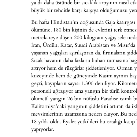
ya da daha üstünde bir sıcaklık artışının nasıl e
büyük bir tehditle karşı karşıya olduğumuzu yet
Bu hafta Hindistan’ın doğusunda Gaja kasırgası 
ölümüne, 180 bin kişinin de evlerini terk etme
metrekareye düşen 200 kilogram yağış sele neden
İran, Ürdün, Katar, Suudi Arabistan ve Mısır’da f
yaşanan yağışları aşırılaştıran da, fırtınaların şi
Sıcak havanın daha fazla su buharı tutmasına bağl
artıyor hem de rüzgârlar şiddetleniyor. Orman
kuzeyinde hem de güneyinde Kasım ayının başın
geçti, kayıpların sayısı 1.300 deniliyor. Kilome
personeli uğraşıyor ama yangın bir türlü kontrol
ölümcül yangın 26 bin nüfuslu Paradise isimli b
Kaliforniya’daki yangının şiddetini artıran da ik
mevsimlerinin uzamasına neden oluyor. Bu nede
18 yılda oldu. Eyalet yetkilileri bu ortalığı ka
yapıyorlar.