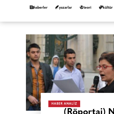
haberler
yazarlar
teori
kültür
HABER ANALIZ
(Röportaj) 