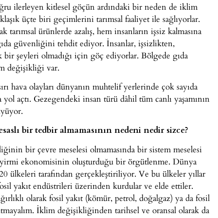
 ilerleyen kitlesel göçün ardındaki bir neden de iklim
aşık üçte biri geçimlerini tarımsal faaliyet ile sağlıyorlar.
rak tarımsal ürünlerde azalış, hem insanların işsiz kalmasına
a güvenliğini tehdit ediyor. İnsanlar, işsizlikten,
 bir şeyleri olmadığı için göç ediyorlar. Bölgede gıda
 değişikliği var.
şırı hava olayları dünyanın muhtelif yerlerinde çok sayıda
yol açtı. Gezegendeki insan türü dâhil tüm canlı yaşamının
üyüyor.
esaslı bir tedbir almamasının nedeni nedir sizce?
iğinin bir çevre meselesi olmamasında bir sistem meselesi
 yirmi ekonomisinin oluşturduğu bir örgütlenme. Dünya
ülkeleri tarafından gerçekleştiriliyor. Ve bu ülkeler yıllar
l yakıt endüstrileri üzerinden kurdular ve elde ettiler.
ırlıklı olarak fosil yakıt (kömür, petrol, doğalgaz) ya da fosil
tmayalım. İklim değişikliğinden tarihsel ve oransal olarak da