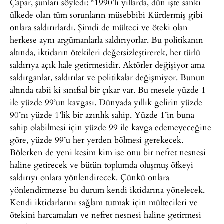
Çapar, şunları söyledi: “1990’lı yıllarda, dün işte sanki
ülkede olan tüm sorunların müsebbibi Kürtlermiş gibi
onlara saldırırlardı. Şimdi de mülteci ve öteki olan
herkese aynı argümanlarla saldırıyorlar. Bu politikanın
altında, iktidarın ötekileri değersizleştirerek, her türlü
saldırıya açık hale getirmesidir. Aktörler değişiyor ama
saldırganlar, saldırılar ve politikalar değişmiyor. Bunun
altında tabii ki sınıfsal bir çıkar var. Bu mesele yüzde 1
ile yüzde 99’un kavgası. Dünyada yıllık gelirin yüzde
90’nı yüzde 1’lik bir azınlık sahip. Yüzde 1’in buna
sahip olabilmesi için yüzde 99 ile kavga edemeyeceğine
göre, yüzde 99’u her yerden bölmesi gerekecek.
Bölerken de yeni kesim kim ise onu bir nefret nesnesi
haline getirecek ve bütün toplumda oluşmuş öfkeyi
saldırıyı onlara yönlendirecek. Çünkü onlara
yönlendirmezse bu durum kendi iktidarına yönelecek.
Kendi iktidarlarını sağlam tutmak için mültecileri ve
ötekini harcamaları ve nefret nesnesi haline getirmesi