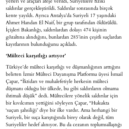
yerleri ve araçları ateşe verildi, Suriyelilere fiziki
saldırılar gerçekleştirildi. Saldırılar sonrasında birçok
kente yayıldı. Ayrıca Antalya’da Suriyeli 17 yaşındaki
Ahmet Handan El Naif, bir grup tarafından öldürüldü.
İçişleri Bakanlığı, saldırılardan dolayı 474 kişinin
gözaltına alındığını, bunlardan 285’inin çeşitli suçlardan
kayıtlarının bulunduğunu açıkladı.
‘Mülteci karşıtlığı artıyor’
Türkiye’de mülteci karşıtlığı ve düşmanlığının arttığını
belirten İzmir Mülteci Dayanışma Platformu üyesi İsmail
Çapar, “İktidarı ve muhalefetiyle herkesin mülteci
düşmanı olduğu bir ülkede, bu gibi saldırıların olmama
ihtimali düşük” dedi. Mültecilere yönelik saldırılar için
bir kıvılcımın yettiğini söyleyen Çapar, “Hukukta
‘suçun şahsiliği’ diye bir ilke vardır. Ama herhangi bir
Suriyeli, bir suça karıştığında birey olarak değil, tüm
Suriyeliler hedef alınıyor. Bu da cezanın toplumsallaştığı