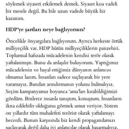
söylemek siyaseti etkilemek demek. Siyaset kısa vadeli
bir mesele değil. Bu bile uzun vadede büyük bir
kazanım.
HDP’ye şartları neye bağlıyorsun?
Öncelikle önyargılara bağlıyorum. Ayrıca herkeste örtük
milliyeçilik var. HDP bütün milliyeçiliklerin panzehiri.
Toplumsal hafızada mücadelenin kendisi terör olarak
yaftalanmıştı. Bunu da anlaşılır buluyorum. Yaptığımız
mücadelenin ve hayal ettiğimiz dünyanın anlatıcısı
olmamız lazım. İnsanları sadece suçlayarak bir yere
varamayız. Bundan arındırmanın yolunu bulmalıyız.
Seçim kampanyamız boyunca ‘ama’ları kırabildiğimizi
gördüm. Binlerce insanla tanıştım, konuştum. İnsanların
ikna edilebilir olduğunu görmek umut veriyor. Sistem
on yıllardır tüm muhalefeti terörist olarak yaftalamayı
becerdi. Bunun karşısında biz kendi propagandamızı
suçlayarak değil daha iyi anlatıcılar olarak başarmalıyız.