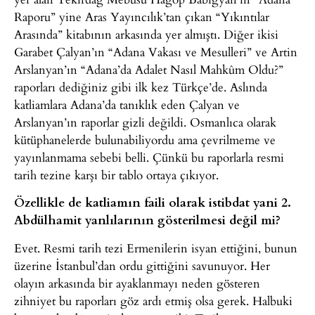
Raporu” yine Aras Yayıncılık’tan çıkan “Yıkıntılar
Arasında” kitabının arkasında yer almıştı. Diğer ikisi
Garabet Çalyan’ın “Adana Vakası ve Mesulleri” ve Artin
Arslanyan’ın “Adana’da Adalet Nasıl Mahkûm Oldu?”
raporları dediğiniz gibi ilk kez Türkçe’de. Aslında
katliamlara Adana’da tanıklık eden Çalyan ve
Arslanyan’ın raporlar gizli değildi. Osmanlıca olarak
kütüphanelerde bulunabiliyordu ama çevrilmeme ve
yayınlanmama sebebi belli. Çünkü bu raporlarla resmi
tarih tezine karşı bir tablo ortaya çıkıyor.
Özellikle de katliamın faili olarak istibdat yani 2.
Abdülhamit yanlılarının gösterilmesi değil mi?
Evet. Resmi tarih tezi Ermenilerin isyan ettiğini, bunun
üzerine İstanbul’dan ordu gittiğini savunuyor. Her
olayın arkasında bir ayaklanmayı neden gösteren
zihniyet bu raporları göz ardı etmiş olsa gerek. Halbuki