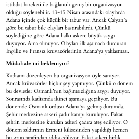
istibdat hareketi ile bağlantılı geniş bir organizasyon
olduğu söylenebilir. 13-15 Nisan arasındaki olaylarda
Adana içinde çok küçük bir tabur var. Ancak Çalyan’a
göre bu tabur bile olayları bastırabilirdi. Çünkü
söylediğine göre Adana halkı askere büyük saygı
duyuyor. Ama olmuyor. Olayları ilk aşamada durduran
İngiliz ve Fransız kruvazörlerinin Adana’ya yaklaşması.
Müdahale mi bekleniyor?
Katliamı düzenleyen bu organizasyon öyle sanıyor.
Ancak krüvazörler hiçbir şey yapmıyor. Çünkü o dönem
bu devletler Osmanlı’nın bağımsızlığına saygı duyuyor.
Sonrasında katliamda ikinci aşamaya geçiliyor. Bu
dönemde Osmanlı ordusu Adana’ya gelmiş durumda.
Şehir merkezine askeri çadır kampı kuruluyor. Fakat
şehrin merkezine kurulan askeri çadıra ateş ediliyor. O
dönem saldırının Ermeni kilisesinden yapıldığı hemen
bu grup tarafından iddia ediliyor. Fakat askeri birlik