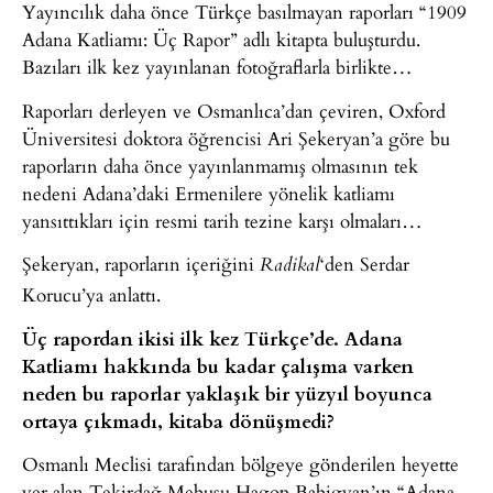
Yayıncılık daha önce Türkçe basılmayan raporları “1909
Adana Katliamı: Üç Rapor” adlı kitapta buluşturdu.
Bazıları ilk kez yayınlanan fotoğraflarla birlikte…
Raporları derleyen ve Osmanlıca’dan çeviren, Oxford
Üniversitesi doktora öğrencisi Ari Şekeryan’a göre bu
raporların daha önce yayınlanmamış olmasının tek
nedeni Adana’daki Ermenilere yönelik katliamı
yansıttıkları için resmi tarih tezine karşı olmaları…
Şekeryan, raporların içeriğini
‘den Serdar
Radikal
Korucu’ya anlattı.
Üç rapordan ikisi ilk kez Türkçe’de. Adana
Katliamı hakkında bu kadar çalışma varken
neden bu raporlar yaklaşık bir yüzyıl boyunca
ortaya çıkmadı, kitaba dönüşmedi?
Osmanlı Meclisi tarafından bölgeye gönderilen heyette
yer alan Tekirdağ Mebusu Hagop Babigyan’ın “Adana