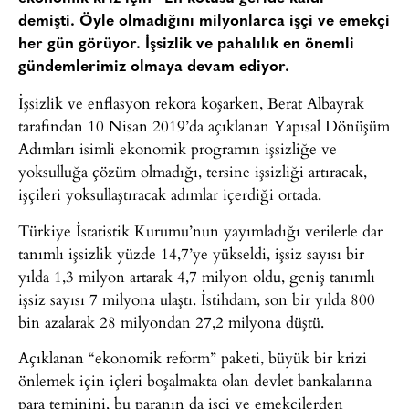
demişti. Öyle olmadığını milyonlarca işçi ve emekçi
her gün görüyor. İşsizlik ve pahalılık en önemli
gündemlerimiz olmaya devam ediyor.
İşsizlik ve enflasyon rekora koşarken, Berat Albayrak
tarafından 10 Nisan 2019’da açıklanan Yapısal Dönüşüm
Adımları isimli ekonomik programın işsizliğe ve
yoksulluğa çözüm olmadığı, tersine işsizliği artıracak,
işçileri yoksullaştıracak adımlar içerdiği ortada.
Türkiye İstatistik Kurumu’nun yayımladığı verilerle dar
tanımlı işsizlik yüzde 14,7’ye yükseldi, işsiz sayısı bir
yılda 1,3 milyon artarak 4,7 milyon oldu, geniş tanımlı
işsiz sayısı 7 milyona ulaştı. İstihdam, son bir yılda 800
bin azalarak 28 milyondan 27,2 milyona düştü.
Açıklanan “ekonomik reform” paketi, büyük bir krizi
önlemek için içleri boşalmakta olan devlet bankalarına
para teminini, bu paranın da işçi ve emekçilerden