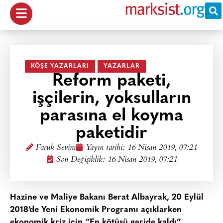
KÖŞE YAZARLARI
YAZARLAR
Reform paketi,
işçilerin, yoksulların
parasına el koyma
paketidir
Faruk Sevim
Yayın tarihi:
16 Nisan 2019, 07:21
Son Değişiklik: 16 Nisan 2019, 07:21
Hazine ve Maliye Bakanı Berat Albayrak, 20 Eylül
2018’de Yeni Ekonomik Programı açıklarken
ekonomik kriz için “En kötüsü geride kaldı”