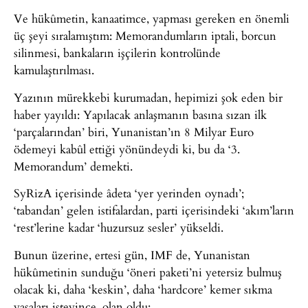
Ve hükûmetin, kanaatimce, yapması gereken en önemli
üç şeyi sıralamıştım: Memorandumların iptali, borcun
silinmesi, bankaların işçilerin kontrolünde
kamulaştırılması.
Yazının mürekkebi kurumadan, hepimizi şok eden bir
haber yayıldı: Yapılacak anlaşmanın basına sızan ilk
‘parçalarından’ biri, Yunanistan’ın 8 Milyar Euro
ödemeyi kabûl ettiği yönündeydi ki, bu da ‘3.
Memorandum’ demekti.
SyRizA içerisinde âdeta ‘yer yerinden oynadı’;
‘tabandan’ gelen istifalardan, parti içerisindeki ‘akım’ların
‘rest’lerine kadar ‘huzursuz sesler’ yükseldi.
Bunun üzerine, ertesi gün, IMF de, Yunanistan
hükûmetinin sunduğu ‘öneri paketi’ni yetersiz bulmuş
olacak ki, daha ‘keskin’, daha ‘hardcore’ kemer sıkma
yasaları isteyince, olan oldu: