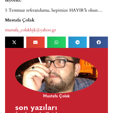
5 Temmuz referandumu, hepimize HAYIR’lı olsun…
Mustafa Çolak
mustafa_colakbjk@yahoo.gr
Mustafa Çolak
son yazıları