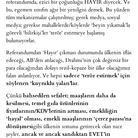
referandumda, ezici bir çoğunluğu HAYIR diyecek. Ve
bu, egemen sınıfın ağır bir yenilgisi demek. Bu yüzden
tüm mekanizmalar çalıştırılmış; gerek medya, sosyal
medya; gerekse mahallelerde/köylerde ‘beyin yıkamak’la
görevli ‘bilirkişi’ler ‘terör’ estirmeye başlamış
bulunuyorlar.
Referandumdan ‘Hayır’ çıkması durumunda ülkenin iflâs
edeceği, AB’den atılacağı, Drahmi’nin çok değersiz bir
para olacağından dolayı rezil-kepaze bir ülke olacağımız
falan anlatılıyor. Ve hepsi
sadece ‘terör estirmek’ için
söylenen ‘kuyruklu yalan’lar
.
Çünkü
bahsedilen sefalet; maaşların daha da
kesilmesi, temel gıda ürünlerinin
fiyatlarının/KDV’lerinin artması, emekliliğin
‘hayal’ olması, emekli maaşlarının ‘çerez parası’na
dönüşmesi
gibi ülkenin sonunu getirecek olan nice
şeyler,
ancak ve ancak sandıktan EVET’in