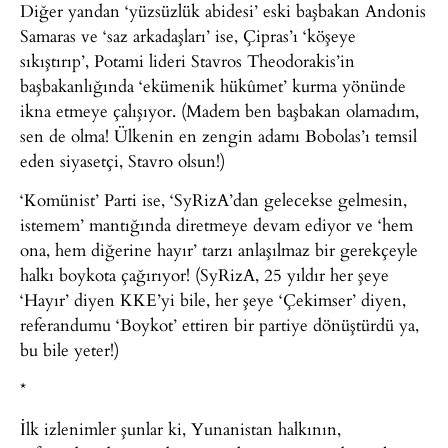
Diğer yandan ‘yüzsüzlük abidesi’ eski başbakan Andonis
Samaras ve ‘saz arkadaşları’ ise, Çipras’ı ‘köşeye
sıkıştırıp’, Potami lideri Stavros Theodorakis’in
başbakanlığında ‘ekümenik hükûmet’ kurma yönünde
ikna etmeye çalışıyor. (Madem ben başbakan olamadım,
sen de olma! Ülkenin en zengin adamı Bobolas’ı temsil
eden siyasetçi, Stavro olsun!)
‘Komünist’ Parti ise, ‘SyRizA’dan gelecekse gelmesin,
istemem’ mantığında diretmeye devam ediyor ve ‘hem
ona, hem diğerine hayır’ tarzı anlaşılmaz bir gerekçeyle
halkı boykota çağırıyor! (SyRizA, 25 yıldır her şeye
‘Hayır’ diyen KKE’yi bile, her şeye ‘Çekimser’ diyen,
referandumu ‘Boykot’ ettiren bir partiye dönüştürdü ya,
bu bile yeter!)
*
İlk izlenimler şunlar ki, Yunanistan halkının,