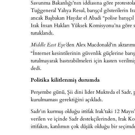
Savunma Bakanlığı’nın iddiasına göre protestola
Tuğgeneral Yahya Resul, barışçıl gösterilerin Ira
ancak Başbakan Haydar el Abadi “polise barışçıl
Irak İnsan Hakları Yüksek Komisyonu’na göre s
tutuklandı.
den Alex Macdonald’ın aktarımı
Middle East Eye’
“İnternet kesintilerinin güvenlik güçlerine barışç
tutulmayarak bastırabilmeleri için kasten verilm
dedi.
Politika kilitlenmiş durumda
Perşembe günü, Şii dini lider Mukteda el Sadr, p
kurulmaması gerektiğini açıkladı.
Sadr’ın kurmuş olduğu ittifak Irak’taki 12 Mayıs’t
verilen ve içinde Sadr destekçilerinden, Irak Kom
ittifakın, katılımın çok düşük olduğu bir seçimd