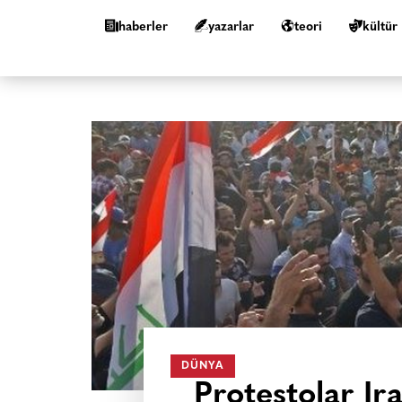
haberler
yazarlar
teori
kültür
DÜNYA
Protestolar Ir