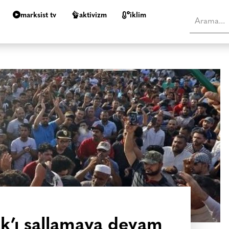
marksist tv
aktivizm
i̇klim
ak’ı sallamaya devam