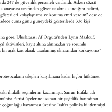
rda 247 de güvenlik personeli yaralandı. Askeri sözcü
k anayasası tarafından güvence altına alındığını belirtti,
 gösterileri kolaylaştırma ve koruma emri verdim” dese de
adece cuma günü güneydeki gösterilerde 336 kişi
na göre, Uluslararası Af Örgütü’nden Lynn Maalouf,
ıl aktivistleri, kayıt altına alınmadan ve sorumlu
iş bir açık kart olarak tasarlanmış olmasından korkuyoruz”
rotesocuların talepleri karşılanana kadar hiçbir hükümet
aki ihtilaflı seçimlerini kazanmıştı. Sairun İttifakı adı
ünist Partisi üyelerine uzanan bir çeşitlilik barındıran
e çoğunluğu kazanması üzerine Irak’ta politika kilitlenmişti.