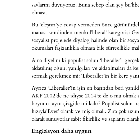
savlarını duyuyoruz. Buna sebep olan şey bu’libe
olması.
Bu ‘eleştiri’ye cevap vermeden önce görünürdeki
manası kendinden menkul’liberal’ kategorisi G
sosyalist projelerle diyalog halinde olan bir sosy
okumaları faşizanlıkla olmasa bile sürreellikle mal
Ama diyelim ki popülist solun ‘liberaller’i gerçek
aldatılmış olsun, yanılgıları ve aldatılmaları da
sormak gerekmez mi: ‘Liberaller’in bir kere yanı
Ayrıca ‘Liberaller’in işin en başından beri yan
AKP 2002’de ne idiyse 2014’te de o mu olmak zo
boyunca aynı çizgide mi kalır? Popülist solun nef
hızıyla’Evet’ olarak vermiş olmalı. Zira çok uzu
olarak sunuyorlar sabit fikirlilik ve saplantı olarak
Engizisyon daha uygun