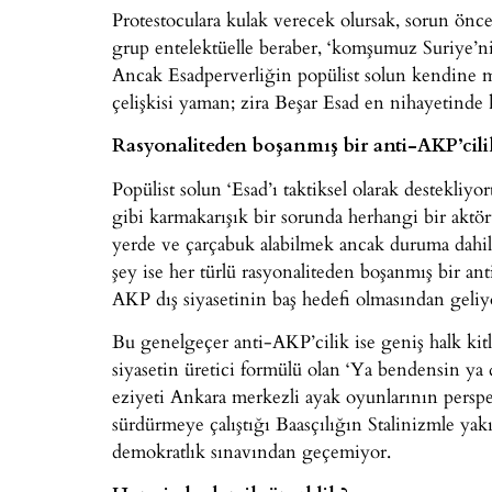
Protestoculara kulak verecek olursak, sorun önc
grup entelektüelle beraber, ‘komşumuz Suriye’nin
Ancak Esadperverliğin popülist solun kendine mal
çelişkisi yaman; zira Beşar Esad en nihayetinde 
Rasyonaliteden boşanmış bir anti-AKP’cili
Popülist solun ‘Esad’ı taktiksel olarak destekliy
gibi karmakarışık bir sorunda herhangi bir aktör
yerde ve çarçabuk alabilmek ancak duruma dah
şey ise her türlü rasyonaliteden boşanmış bir a
AKP dış siyasetinin baş hedefi olmasından geliy
Bu genelgeçer anti-AKP’cilik ise geniş halk kit
siyasetin üretici formülü olan ‘Ya bendensin ya 
eziyeti Ankara merkezli ayak oyunlarının perspe
sürdürmeye çalıştığı Baasçılığın Stalinizmle yakı
demokratlık sınavından geçemiyor.