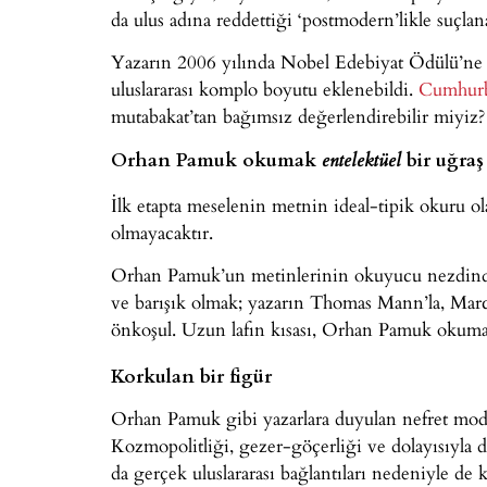
da ulus adına reddettiği ‘postmodern’likle suçlan
Yazarın 2006 yılında Nobel Edebiyat Ödülü’ne l
uluslararası komplo boyutu eklenebildi.
Cumhurba
mutabakat’tan bağımsız değerlendirebilir miyiz?
Orhan Pamuk okumak
bir uğraş
entelektüel
İlk etapta meselenin metnin ideal-tipik okuru ol
olmayacaktır.
Orhan Pamuk’un metinlerinin okuyucu nezdinde b
ve barışık olmak; yazarın Thomas Mann’la, Marc
önkoşul. Uzun lafın kısası, Orhan Pamuk oku
Korkulan bir figür
Orhan Pamuk gibi yazarlara duyulan nefret mode
Kozmopolitliği, gezer-göçerliği ve dolayısıyla 
da gerçek uluslararası bağlantıları nedeniyle de 