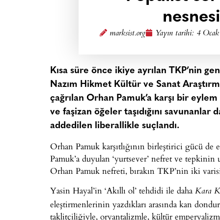
nesnesi
marksist.org
Yayın tarihi:
4 Ocak
Kısa süre önce ikiye ayrılan TKP’nin genç
Nazım Hikmet Kültür ve Sanat Araştırma
çağrılan Orhan Pamuk’a karşı bir eylem 
ve faşizan öğeler taşıdığını savunanlar d
addedilen liberallikle suçlandı.
Orhan Pamuk karşıtlığının birleştirici gücü de 
Pamuk’a duyulan ‘yurtsever’ nefret ve tepkinin 
Orhan Pamuk nefreti, bırakın TKP’nin iki varisini
Yasin Hayal’in ‘Akıllı ol’ tehdidi ile daha
Kara K
eleştirmenlerinin yazdıkları arasında kan dondur
taklitçiliğiyle, oryantalizmle, kültür emperyali