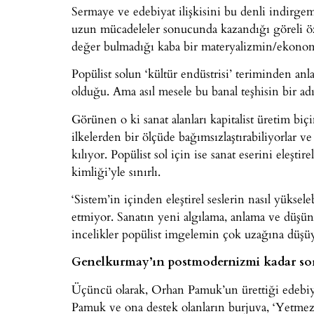
Sermaye ve edebiyat ilişkisini bu denli indirgem
uzun mücadeleler sonucunda kazandığı göreli öz
değer bulmadığı kaba bir materyalizmin/ekon
Popülist solun ‘kültür endüstrisi’ teriminden anla
olduğu. Ama asıl mesele bu banal teşhisin bir adı
Görünen o ki sanat alanları kapitalist üretim biçi
ilkelerden bir ölçüde bağımsızlaştırabiliyorlar 
kılıyor. Popülist sol için ise sanat eserini eleşti
kimliği’yle sınırlı.
‘Sistem’in içinden eleştirel seslerin nasıl yüksel
etmiyor. Sanatın yeni algılama, anlama ve düşü
incelikler popülist imgelemin çok uzağına düşü
Genelkurmay’ın postmodernizmi kadar sorun
Üçüncü olarak, Orhan Pamuk’un ürettiği edebiy
Pamuk ve ona destek olanların burjuva, ‘Yetmez 