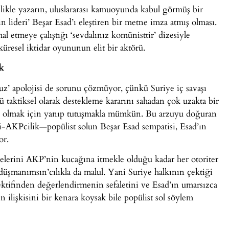
elikle yazarın, uluslararası kamuoyunda kabul görmüş bir
 lideri’ Beşar Esad’ı eleştiren bir metne imza atmış olması.
 etmeye çalıştığı ‘sevdalınız komünisttir’ dizesiyle
küresel iktidar oyununun elit bir aktörü.
k
oruz’ apolojisi de sorunu çözmüyor, çünkü Suriye iç savaşı
ü taktiksel olarak destekleme kararını sahadan çok uzakta bir
il olmak için yanıp tutuşmakla mümkün. Bu arzuyu doğuran
nti-AKPcilik—popülist solun Beşar Esad sempatisi, Esad’ın
or.
lelerini AKP’nin kucağına itmekle olduğu kadar her otoriter
düşmanımsın’cılıkla da malul. Yani Suriye halkının çektiği
ktifinden değerlendirmenin sefaletini ve Esad’ın umarsızca
n ilişkisini bir kenara koysak bile popülist sol söylem