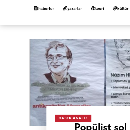
haberler
yazarlar
teori
kültür
HABER ANALIZ
Popülist so