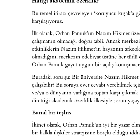
Hangi akademik özerklik?
Bu temel itirazı çevreleyen ‘koruyucu kuşak’a göz
karşılaşıyoruz.
İlk olarak, Orhan Pamuk’un Nazım Hikmet üzeri
çalışmanın olmadığı doğru tabii. Ancak merkezin
etkinliklerin Nazım Hikmet’in hayatının arkeoloj
olmadığını, merkezin edebiyat üstüne her türlü 
Orhan Pamuk gayet uygun bir açılış konuşmacısı 
Buradaki soru şu: Bir üniversite Nazım Hikme
çalışabilir? Bu soruya evet cevabı verebilmek 
ve/ya o dünyanın varlığına toptan karşı çıkmak 
direttiği akademik özerklik ilkesiyle sorun yaşay
Banal bir teşhis
İkinci olarak, Orhan Pamuk’un iyi bir yazar olmad
bir halkla ilişkiler stratejisine borçlu olduğu iddia