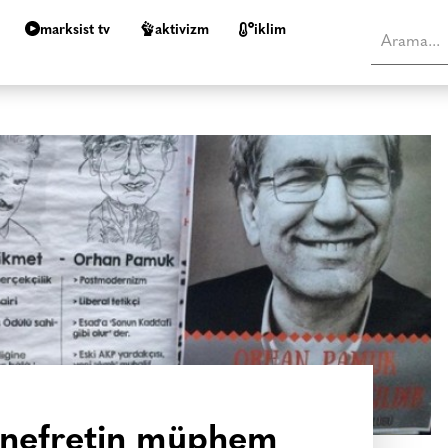
marksist tv
aktivizm
i̇klim
l nefretin müphem