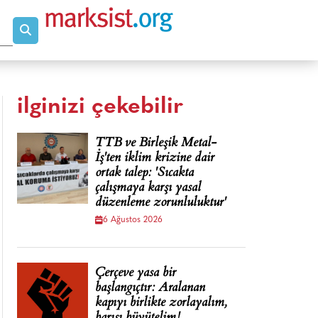
ilginizi çekebilir
TTB ve Birleşik Metal-
İş'ten iklim krizine dair
ortak talep: 'Sıcakta
çalışmaya karşı yasal
düzenleme zorunluluktur'
6 Ağustos 2026
Çerçeve yasa bir
başlangıçtır: Aralanan
kapıyı birlikte zorlayalım,