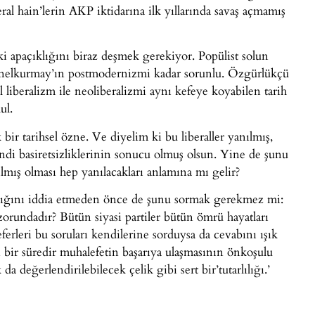
ral hain’lerin AKP iktidarına ilk yıllarında savaş açmamış
 apaçıklığını biraz deşmek gerekiyor. Popülist solun
enelkurmay’ın postmodernizmi kadar sorunlu. Özgürlükçü
al liberalizm ile neoliberalizmi aynı kefeye koyabilen tarih
ul.
 bir tarihsel özne. Ve diyelim ki bu liberaller yanılmış,
 kendi basiretsizliklerinin sonucu olmuş olsun. Yine de şunu
lmış olması hep yanılacakları anlamına mı gelir?
ıldığını iddia etmeden önce de şunu sormak gerekmez mi:
rundadır? Bütün siyasi partiler bütün ömrü hayatları
erleri bu soruları kendilerine sorduysa da cevabını ışık
n bir süredir muhalefetin başarıya ulaşmasının önkoşulu
 da değerlendirilebilecek çelik gibi sert bir’tutarlılığı.’