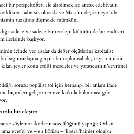
eci bir perspektiften ele alabilmek ise ancak edebiyatın
erklikten habersiz olmakla ve Marx’ın eleştirmeye bile
omizmin tuzağına düşmekle mümkün.
dığı sadece ve sadece bir totoloji: kültürün de bir endüstri
m ilerisinde başlıyor.
minin içinde yer alsalar da değer ölçütlerini kapitalist
ve bu bağımsızlaşma gerçek bir toplumsal eleştiriyi mümkün
rel kılan şeyler konu ettiği meseleler ve yaratıcısının’devrimci
ebildiği sorusu popülist sol için herhangi bir anlam ifade
nme biçimleri geliştirmemize katkıda bulunması gibi
yor.
lu bir eleştiri
at ve söylemin iktidarın sözcülüğünü yaptığı; Orhan
ama evet’çi ve – en kötüsü – ‘liberal’hainler olduğu