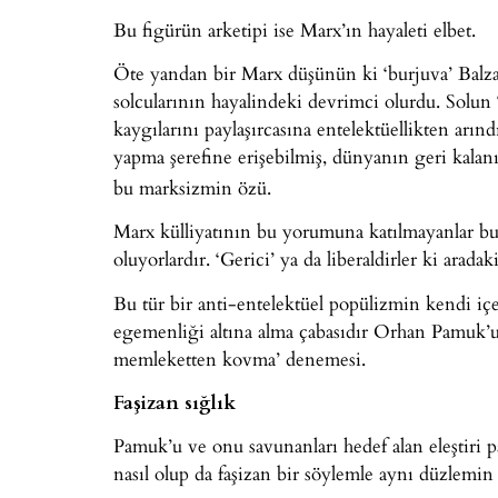
Bu figürün arketipi ise Marx’ın hayaleti elbet.
Öte yandan bir Marx düşünün ki ‘burjuva’ Balzac
solcularının hayalindeki devrimci olurdu. Solun 
kaygılarını paylaşırcasına entelektüellikten arı
yapma şerefine erişebilmiş, dünyanın geri kalan
bu marksizmin özü.
Marx külliyatının bu yorumuna katılmayanlar bur
oluyorlardır. ‘Gerici’ ya da liberaldirler ki aradak
Bu tür bir anti-entelektüel popülizmin kendi içe
egemenliği altına alma çabasıdır Orhan Pamuk’u
memleketten kovma’ denemesi.
Faşizan sığlık
Pamuk’u ve onu savunanları hedef alan eleştiri pa
nasıl olup da faşizan bir söylemle aynı düzlemin 