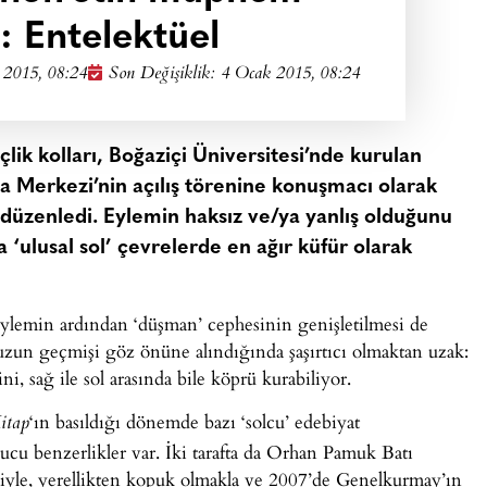
: Entelektüel
 2015, 08:24
Son Değişiklik: 4 Ocak 2015, 08:24
lik kolları, Boğaziçi Üniversitesi’nde kurulan
 Merkezi’nin açılış törenine konuşmacı olarak
düzenledi. Eylemin haksız ve/ya yanlış olduğunu
a ‘ulusal sol’ çevrelerde en ağır küfür olarak
eylemin ardından ‘düşman’ cephesinin genişletilmesi de
uzun geçmişi göz önüne alındığında şaşırtıcı olmaktan uzak:
, sağ ile sol arasında bile köprü kurabiliyor.
‘ın basıldığı dönemde bazı ‘solcu’ edebiyat
itap
ucu benzerlikler var. İki tarafta da Orhan Pamuk Batı
zmiyle, yerellikten kopuk olmakla ve 2007’de Genelkurmay’ın