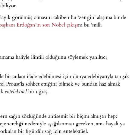
abiliyor.
ayık görülmüş olmasını takiben bu ‘zengin’ alaşıma bir de
şkanı Erdoğan’ın son Nobel çıkışı
nı bu ‘milli
amama haliyle ilintili olduğunu söylemek yanıltıcı
ir anlam ifade edebilmesi için dünya edebiyatıyla tanışık
el Proust’la sohbet ettiğini bilmek ve bundan haz almak
mak
bir uğraş.
entelektüel
rn sağın sözlüğünde antisemit bir biçim almıştır hep:
dejenereliği nedeniyle aşağılanması gereken, ama hayali ya
korkulan bir figürdür sağ için entelektüel.