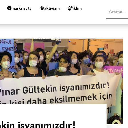
marksist tv
aktivizm
i̇klim
kin isyanımızdır!