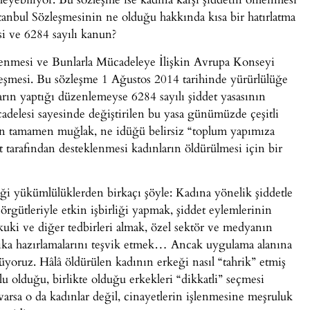
tanbul Sözleşmesinin ne olduğu hakkında kısa bir hatırlatma
i ve 6284 sayılı kanun?
lenmesi ve Bunlarla Mücadeleye İlişkin Avrupa Konseyi
zleşmesi. Bu sözleşme 1 Ağustos 2014 tarihinde yürürlülüğe
arın yaptığı düzenlemeyse 6284 sayılı şiddet yasasının
adelesi sayesinde değiştirilen bu yasa günümüzde çeşitli
nın tamamen muğlak, ne idüğü belirsiz “toplum yapımıza
t tarafından desteklenmesi kadınların öldürülmesi için bir
iği yükümlülüklerden birkaçı şöyle: Kadına yönelik şiddetle
örgütleriyle etkin işbirliği yapmak, şiddet eylemlerinin
uki ve diğer tedbirleri almak, özel sektör ve medyanın
tika hazırlamalarını teşvik etmek… Ancak uygulama alanına
yoruz. Hâlâ öldürülen kadının erkeği nasıl “tahrik” etmiş
 olduğu, birlikte olduğu erkekleri “dikkatli” seçmesi
 varsa o da kadınlar değil, cinayetlerin işlenmesine meşruluk