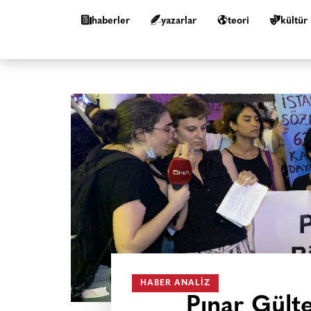
haberler
yazarlar
teori
kültür
HABER ANALIZ
Pınar Gülte