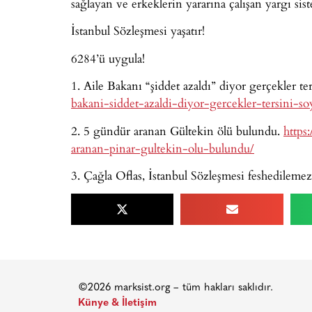
sağlayan ve erkeklerin yararına çalışan yargı sist
İstanbul Sözleşmesi yaşatır!
6284’ü uygula!
1. Aile Bakanı “şiddet azaldı” diyor gerçekler te
bakani-siddet-azaldi-diyor-gercekler-tersini-so
2. 5 gündür aranan Gültekin ölü bulundu.
https
aranan-pinar-gultekin-olu-bulundu/
3. Çağla Oflas, İstanbul Sözleşmesi feshedileme
©2026 marksist.org – tüm hakları saklıdır.
Künye & İletişim