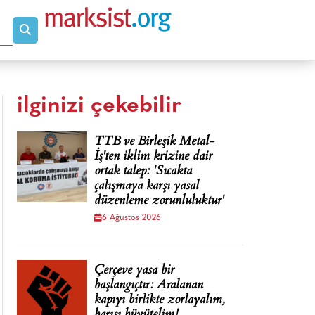
ilginizi çekebilir
TTB ve Birleşik Metal-
İş'ten iklim krizine dair
ortak talep: 'Sıcakta
çalışmaya karşı yasal
düzenleme zorunluluktur'
6 Ağustos 2026
Çerçeve yasa bir
başlangıçtır: Aralanan
kapıyı birlikte zorlayalım,