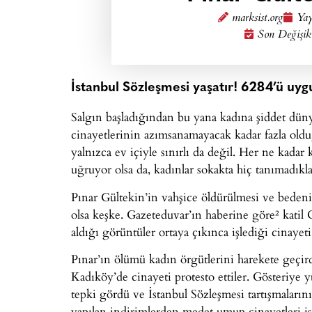
marksist.org
Yay
Son Değişik
İstanbul Sözleşmesi yaşatır! 6284’ü uyg
Salgın başladığından bu yana kadına şiddet düny
cinayetlerinin azımsanamayacak kadar fazla oldu
yalnızca ev içiyle sınırlı da değil. Her ne kadar 
uğruyor olsa da, kadınlar sokakta hiç tanımadıkla
Pınar Gültekin’in vahşice öldürülmesi ve beden
olsa keşke. Gazeteduvar’ın haberine göre² kat
aldığı görüntüler ortaya çıkınca işlediği cinayeti 
Pınar’ın ölümü kadın örgütlerini harekete geçird
Kadıköy’de cinayeti protesto ettiler. Gösteriye 
tepki gördü ve İstanbul Sözleşmesi tartışmalarını
yapılan indirimlerden medet umup cinayetleri iş