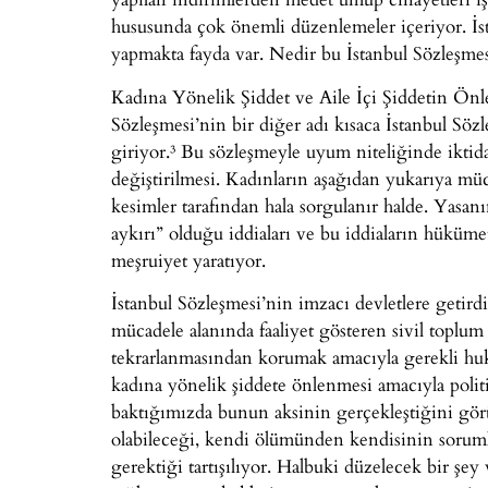
hususunda çok önemli düzenlemeler içeriyor. İs
yapmakta fayda var. Nedir bu İstanbul Sözleşmes
Kadına Yönelik Şiddet ve Aile İçi Şiddetin Ön
Sözleşmesi’nin bir diğer adı kısaca İstanbul Sö
giriyor.³ Bu sözleşmeyle uyum niteliğinde iktid
değiştirilmesi. Kadınların aşağıdan yukarıya müc
kesimler tarafından hala sorgulanır halde. Yasa
aykırı” olduğu iddiaları ve bu iddiaların hüküme
meşruiyet yaratıyor.
İstanbul Sözleşmesi’nin imzacı devletlere getird
mücadele alanında faaliyet gösteren sivil toplum 
tekrarlanmasından korumak amacıyla gerekli huk
kadına yönelik şiddete önlenmesi amacıyla poli
baktığımızda bunun aksinin gerçekleştiğini görü
olabileceği, kendi ölümünden kendisinin sorumlu
gerektiği tartışılıyor. Halbuki düzelecek bir şey