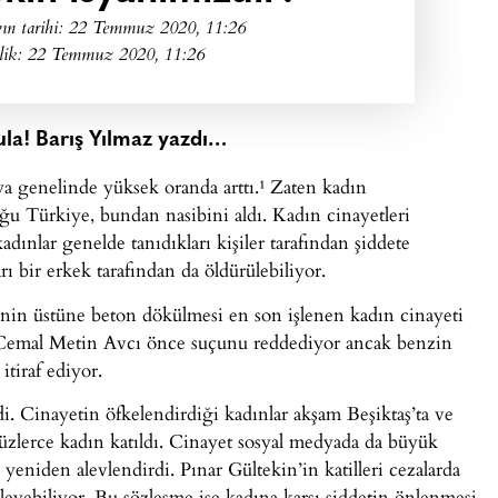
ın tarihi:
22 Temmuz 2020, 11:26
lik: 22 Temmuz 2020, 11:26
ula! Barış Yılmaz yazdı…
a genelinde yüksek oranda arttı.¹ Zaten kadın
ğu Türkiye, bundan nasibini aldı. Kadın cinayetleri
kadınlar genelde tanıdıkları kişiler tarafından şiddete
rı bir erkek tarafından da öldürülebiliyor.
inin üstüne beton dökülmesi en son işlenen kadın cinayeti
il Cemal Metin Avcı önce suçunu reddediyor ancak benzin
itiraf ediyor.
i. Cinayetin öfkelendirdiği kadınlar akşam Beşiktaş’ta ve
yüzlerce kadın katıldı. Cinayet sosyal medyada da büyük
 yeniden alevlendirdi. Pınar Gültekin’in katilleri cezalarda
leyebiliyor. Bu sözleşme ise kadına karşı şiddetin önlenmesi