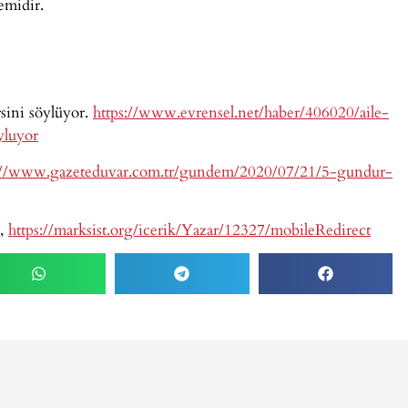
emidir.
rsini söylüyor.
https://www.evrensel.net/haber/406020/aile-
yluyor
://www.gazeteduvar.com.tr/gundem/2020/07/21/5-gundur-
z,
https://marksist.org/icerik/Yazar/12327/mobileRedirect