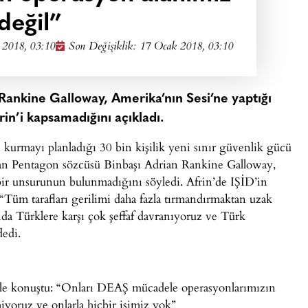
değil”
 2018, 03:10
Son Değişiklik: 17 Ocak 2018, 03:10
Rankine Galloway, Amerika’nın Sesi’ne yaptığı
in’i kapsamadığını açıkladı.
kurmayı planladığı 30 bin kişilik yeni sınır güvenlik gücü
pan Pentagon sözcüsü Binbaşı Adrian Rankine Galloway,
ir unsurunun bulunmadığını söyledi. Afrin’de IŞİD’in
Tüm tarafları gerilimi daha fazla tırmandırmaktan uzak
a Türklere karşı çok şeffaf davranıyoruz ve Türk
dedi.
yle konuştu: “Onları DEAŞ mücadele operasyonlarımızın
iyoruz ve onlarla hiçbir işimiz yok”