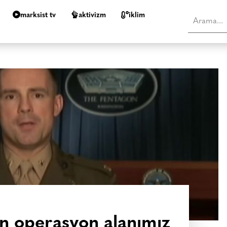
marksist tv
aktivizm
i̇klim
in operasyon alanımız