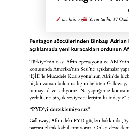
marksist.org
Yayın tarihi:
17 Ocak
Pentagon sözcülerinden Binbaşı Adrian 
açıklamada yeni kuracakları ordunun Afr
Türkiye’nin olası Afrin operasyonu ve ABD’nin 
konusunda Amerika’nın Sesi’ne açıklamalar ya
‘IŞİD’le Mücadele Koalisyonu’nun Afrin’de hiçb
hiçbir zaman bulunmadığını belirten Galloway, “
tutmaya davet ediyoruz. Ne yaptığımız konusund
yetkililerle birçok seviyede iletişim halindeyiz” 
“PYD’yi desteklemiyoruz”
Galloway, Afrin’deki PYD güçleri hakkında şö
parçası olarak kabul etmiyoruz. Onları desteklem