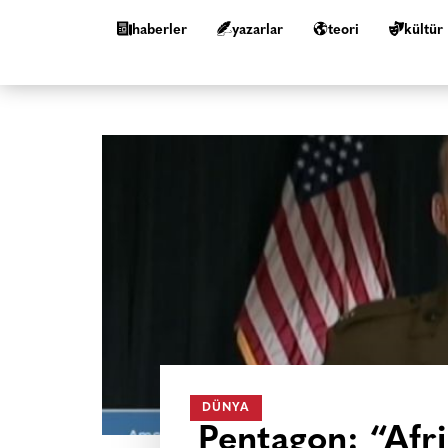
haberler
yazarlar
teori
kültür
DÜNYA
Pentagon: “Afr