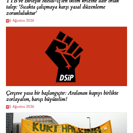
TTB ve Birleşik Metal-İş'ten iklim krizine dair ortak
talep: 'Sıcakta çalışmaya karşı yasal düzenleme
zorunluluktur'
6 Ağustos 2026
Çerçeve yasa bir başlangıçtır: Aralanan kapıyı birlikte
zorlayalım, barışı büyütelim!
5 Ağustos 2026