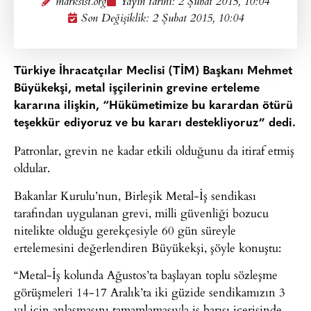
marksist.org
Yayın tarihi:
2 Şubat 2015, 10:04
Son Değişiklik: 2 Şubat 2015, 10:04
Türkiye İhracatçılar Meclisi (TİM) Başkanı Mehmet
Büyükekşi, metal işçilerinin grevine erteleme
kararına ilişkin, “Hükümetimize bu karardan ötürü
teşekkür ediyoruz ve bu kararı destekliyoruz” dedi.
Patronlar, grevin ne kadar etkili olduğunu da itiraf etmiş
oldular.
Bakanlar Kurulu’nun, Birleşik Metal-İş sendikası
tarafından uygulanan grevi, milli güvenliği bozucu
nitelikte olduğu gerekçesiyle 60 gün süreyle
ertelemesini değerlendiren Büyükekşi, şöyle konuştu:
“Metal-İş kolunda Ağustos’ta başlayan toplu sözleşme
görüşmeleri 14-17 Aralık’ta iki güzide sendikamızın 3
yıl için anlaşmasını tamamlamasıyla iş barışı içerisinde