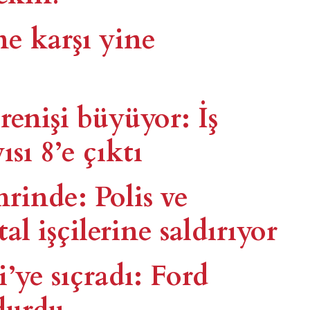
ne karşı yine
irenişi büyüyor: İş
sı 8’e çıktı
rinde: Polis ve
al işçilerine saldırıyor
i’ye sıçradı: Ford
durdu