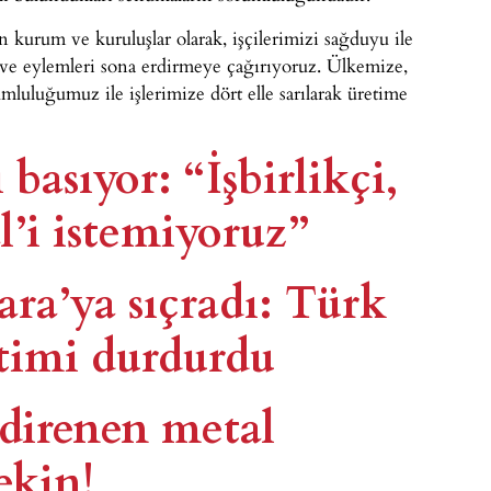
kurum ve kuruluşlar olarak, işçilerimizi sağduyu ile
ve eylemleri sona erdirmeye çağırıyoruz. Ülkemize,
umluluğumuz ile işlerimize dört elle sarılarak üretime
ı basıyor: “İşbirlikçi,
l’i istemiyoruz”
ara’ya sıçradı: Türk
etimi durdurdu
direnen metal
ekin!