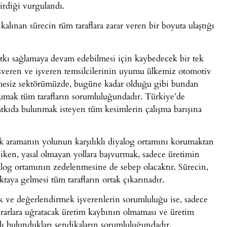
irdiği vurgulandı.
alınan sürecin tüm taraflara zarar veren bir boyuta ulaştığı
kı sağlamaya devam edebilmesi için kaybedecek bir tek
şveren ve işveren temsilcilerinin uyumu ülkemiz otomotiv
hesiz sektörümüzde, bugüne kadar olduğu gibi bundan
korumak tüm tarafların sorumluluğundadır. Türkiye’de
tkıda bulunmak isteyen tüm kesimlerin çalışma barışına
k aramanın yolunun karşılıklı diyalog ortamını korumaktan
e iken, yasal olmayan yollara başvurmak, sadece üretimin
alog ortamının zedelenmesine de sebep olacaktır. Sürecin,
ktaya gelmesi tüm tarafların ortak çıkarınadır.
mek ve değerlendirmek işverenlerin sorumluluğu ise, sadece
zararlara uğratacak üretim kaybının olmaması ve üretim
ğlı bulundukları sendikaların sorumluluğundadır.