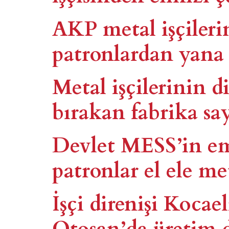
AKP metal işçileri
patronlardan yana​
Metal işçilerinin d
bırakan fabrika sayı
Devlet MESS’in em
patronlar el ele met
İşçi direnişi Kocael
Otosan’da üretim 