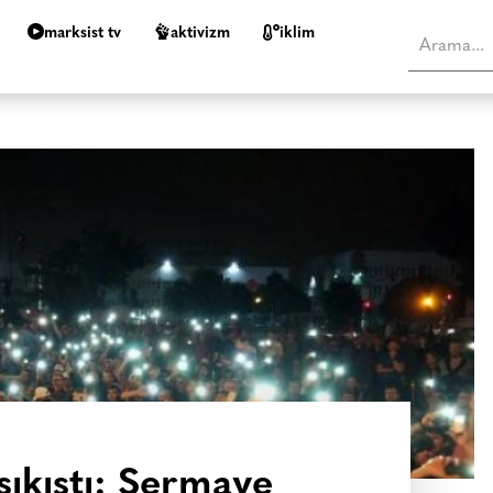
marksist tv
aktivizm
i̇klim
sıkıştı: Sermaye