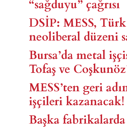
“sağduyu” çağrısı
DSİP: MESS, Türk
neoliberal düzeni s
Bursa’da metal işçi
Tofaş ve Coşkunöz
MESS’ten geri adım
işçileri kazanacak!
Başka fabrikalarda