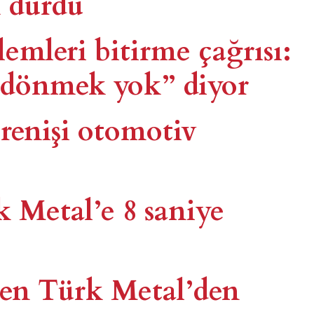
 durdu
emleri bitirme çağrısı:
r dönmek yok” diyor
irenişi otomotiv
k Metal’e 8 saniye
nen Türk Metal’den