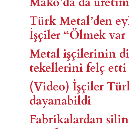
Mako’da da üretim
Türk Metal’den eyl
İşçiler “Ölmek va
Metal işçilerinin d
tekellerini felç etti
(Video) İşçiler Tür
dayanabildi
Fabrikalardan sili