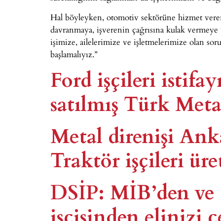
Hal böyleyken, otomotiv sektörüne hizmet veren 
davranmaya, işverenin çağrısına kulak vermeye 
işimize, ailelerimize ve işletmelerimize olan sor
başlamalıyız.”
Ford işçileri istifay
satılmış Türk Meta
Metal direnişi Ank
Traktör işçileri ür
DSİP: MİB’den ve 
işçisinden elinizi ç