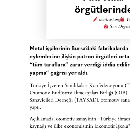
örgütlerind
marksist.org
Ya
Son Değişi
Metal işçilerinin Bursa’daki fabrikalard
eylemlerine ilişkin patron örgütleri ort
“tüm taraflara” zarar verdiği iddia edili
yapma” çağrısı yer aldı.
Türkiye İşveren Sendikaları Konfederasyonu (T
Otomotiv Endüstrisi İhracatçıları Birliği (OİB
Sanayicileri Derneği (TAYSAD), otomotiv sanay
yaptı.
Açıklamada, otomotiv sanayinin “Türkiye ihrac
kaynağı ve ülke ekonomisinin lokomotif işkolu”