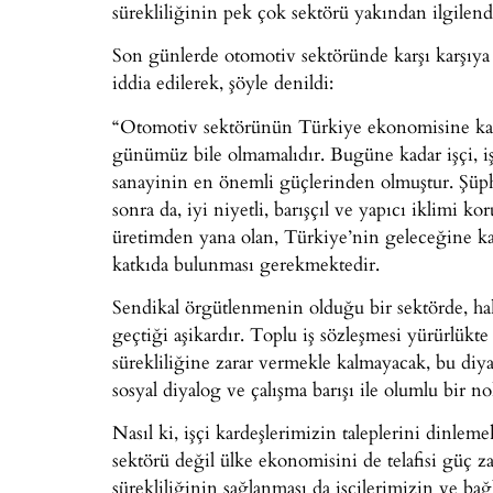
sürekliliğinin pek çok sektörü yakından ilgilend
Son günlerde otomotiv sektöründe karşı karşıya k
iddia edilerek, şöyle denildi:
“Otomotiv sektörünün Türkiye ekonomisine kat
günümüz bile olmamalıdır. Bugüne kadar işçi, i
sanayinin en önemli güçlerinden olmuştur. Şüp
sonra da, iyi niyetli, barışçıl ve yapıcı iklimi 
üretimden yana olan, Türkiye’nin geleceğine ka
katkıda bulunması gerekmektedir.
Sendikal örgütlenmenin olduğu bir sektörde, ha
geçtiği aşikardır. Toplu iş sözleşmesi yürürlükt
sürekliliğine zarar vermekle kalmayacak, bu diy
sosyal diyalog ve çalışma barışı ile olumlu bir no
Nasıl ki, işçi kardeşlerimizin taleplerini dinle
sektörü değil ülke ekonomisini de telafisi güç 
sürekliliğinin sağlanması da işçilerimizin ve ba