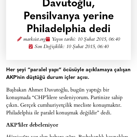
Davutoğlu,
Pensilvanya yerine
Philadelphia dedi
marksist.org
Yayın tarihi:
10 Şubat 2015, 06:40
Son Değişiklik: 10 Şubat 2015, 06:40
Her şeyi “paralel yapı” öcüsüyle açıklamaya çalışan
AKP’nin düştüğü durum içler açısı.
Başbakan Ahmet Davutoğlu, bugün yaptığı bir
konuşmada “CHP’lilere sesleniyorum. Partinize sahip
çıkın. Gerçek cumhuriyetçilik mecliste konuşmaktır.
Philadelphia ile paralel konuşmak değildir” dedi.
AKP’liler debeleniyor
‘te yer alan habere göre, Başbakanlık kaynakları,