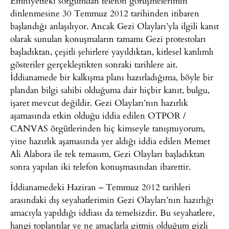
Emniyetteki sorgumdan telefon görüşmelerimin
dinlenmesine 30 Temmuz 2012 tarihinden itibaren
başlandığı anlaşılıyor. Ancak Gezi Olayları’yla ilgili kanıt
olarak sunulan konuşmaların tamamı Gezi protestoları
başladıktan, çeşitli şehirlere yayıldıktan, kitlesel katılımlı
gösteriler gerçekleştikten sonraki tarihlere ait.
İddianamede bir kalkışma planı hazırladığıma, böyle bir
plandan bilgi sahibi olduğuma dair hiçbir kanıt, bulgu,
işaret mevcut değildir. Gezi Olayları’nın hazırlık
aşamasında etkin olduğu iddia edilen OTPOR /
CANVAS örgütlerinden hiç kimseyle tanışmıyorum,
yine hazırlık aşamasında yer aldığı iddia edilen Memet
Ali Alabora ile tek temasım, Gezi Olayları başladıktan
sonra yapılan iki telefon konuşmasından ibarettir.
İddianamedeki Haziran – Temmuz 2012 tarihleri
arasındaki dış seyahatlerimin Gezi Olayları’nın hazırlığı
amacıyla yapıldığı iddiası da temelsizdir. Bu seyahatlere,
hangi toplantılar ve ne amaçlarla gitmiş olduğum gizli