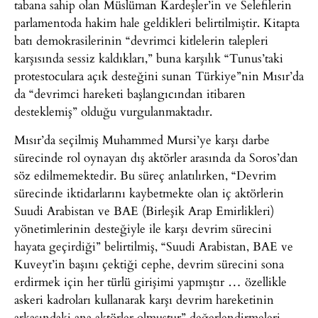
tabana sahip olan Müslüman Kardeşler’in ve Selefilerin
parlamentoda hakim hale geldikleri belirtilmiştir. Kitapta
batı demokrasilerinin “devrimci kitlelerin talepleri
karşısında sessiz kaldıkları,” buna karşılık “Tunus’taki
protestoculara açık desteğini sunan Türkiye”nin Mısır’da
da “devrimci hareketi başlangıcından itibaren
desteklemiş” olduğu vurgulanmaktadır.
Mısır’da seçilmiş Muhammed Mursi’ye karşı darbe
sürecinde rol oynayan dış aktörler arasında da Soros’dan
söz edilmemektedir. Bu süreç anlatılırken, “Devrim
sürecinde iktidarlarını kaybetmekte olan iç aktörlerin
Suudi Arabistan ve BAE (Birleşik Arap Emirlikleri)
yönetimlerinin desteğiyle ile karşı devrim sürecini
hayata geçirdiği” belirtilmiş, “Suudi Arabistan, BAE ve
Kuveyt’in başını çektiği cephe, devrim sürecini sona
erdirmek için her türlü girişimi yapmıştır … özellikle
askeri kadroları kullanarak karşı devrim hareketinin
arkasındaki ana aktörler olmuştur” değerlendirmeleri