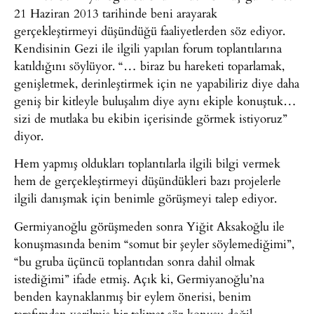
21 Haziran 2013 tarihinde beni arayarak
gerçekleştirmeyi düşündüğü faaliyetlerden söz ediyor.
Kendisinin Gezi ile ilgili yapılan forum toplantılarına
katıldığını söylüyor. “… biraz bu hareketi toparlamak,
genişletmek, derinleştirmek için ne yapabiliriz diye daha
geniş bir kitleyle buluşalım diye aynı ekiple konuştuk…
sizi de mutlaka bu ekibin içerisinde görmek istiyoruz”
diyor.
Hem yapmış oldukları toplantılarla ilgili bilgi vermek
hem de gerçekleştirmeyi düşündükleri bazı projelerle
ilgili danışmak için benimle görüşmeyi talep ediyor.
Germiyanoğlu görüşmeden sonra Yiğit Aksakoğlu ile
konuşmasında benim “somut bir şeyler söylemediğimi”,
“bu gruba üçüncü toplantıdan sonra dahil olmak
istediğimi” ifade etmiş. Açık ki, Germiyanoğlu’na
benden kaynaklanmış bir eylem önerisi, benim
tarafımdan verilmiş bir talimat söz konusu değil.