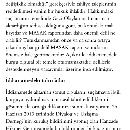
değişiklik olmadığı” gerekçesiyle tahliye taleplerimin
reddedilmesi vahim bir hukuk ihlalidir. Hakkımdaki
suçlamanın temelinde Gezi Olayları’na finansman
aktardığım iddiası olduğuna göre, bu konudaki mali
kayıtlar ve MASAK raporundan daha önemli delil ne
olabilir? Tutuklanmamdan önce ya da sonra ortaya
çıkarılmış hangi delil MASAK raporu sonuçlarını
önemsiz hale getirmektedir? Açıktır ki iddianamedeki
kurgu olgusal bir temele oturmamaktadır; delillerle
desteklenmeyen varsayımlar üzerine inşa edilmiştir.
İddianamedeki tahrifatlar
İddianamede aktarılan somut olguların, suçlamayla ilgili
kurguya uydurulmak için nasıl tahrif edildiklerini
gösteren iki örneği dikkatinize sunmak istiyorum. 26
Haziran 2013 tarihinde Diyalog ve Uzlaşma
Derneği’nin kuruluş bildirimini yapmış olan Hanzade
Hikmet Germiyanoğlu bu bildirimden birkaç gün önce