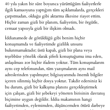
40 yıla yakın bir süre boyunca yürüttüğüm faaliyetlerle
ilgili kamuoyuna yaptığım tüm açıklamalarda, gerçekleri
çarpıtmadan, olduğu gibi aktarma ilkesine riayet ettim.
Hiçbir zaman gizli bir planım, faaliyetim, bir örgütle,
cemaat yapısıyla gizli bir ilişkim olmadı.
İddianamede de görüldüğü gibi benim hiçbir
konuşmamda ve faaliyetimde gizlilik unsuru
bulunmamaktadır; üstü kapalı, gizli bir plana veya
teşebbüse yönelik olarak şifreli konuştuğumu ima eden,
anlaşılması zor hiçbir ifadem yoktur. Tüm konuşmalarım
aynı cep telefonundan, tüm yazışmalarım aynı mail
adreslerinden yapılmıştır; bilgisayarımda önemli bilgiler
içeren silinmiş hiçbir dosya yoktur. Takdir edersiniz ki
bu durum, gizli bir kalkışma planını gerçekleştirmek
için çalışan, gizli bir şebekeyi yöneten birisinin davranış
biçimine uygun değildir. İddia makamının hangi
faaliyetimden, eylemimden, düşüncemden ötürü darbeye