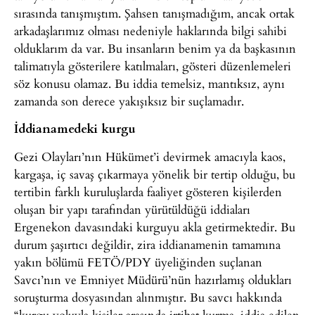
sırasında tanışmıştım. Şahsen tanışmadığım, ancak ortak
arkadaşlarımız olması nedeniyle haklarında bilgi sahibi
olduklarım da var. Bu insanların benim ya da başkasının
talimatıyla gösterilere katılmaları, gösteri düzenlemeleri
söz konusu olamaz. Bu iddia temelsiz, mantıksız, aynı
zamanda son derece yakışıksız bir suçlamadır.
İddianamedeki kurgu
Gezi Olayları’nın Hükümet’i devirmek amacıyla kaos,
kargaşa, iç savaş çıkarmaya yönelik bir tertip olduğu, bu
tertibin farklı kuruluşlarda faaliyet gösteren kişilerden
oluşan bir yapı tarafından yürütüldüğü iddiaları
Ergenekon davasındaki kurguyu akla getirmektedir. Bu
durum şaşırtıcı değildir, zira iddianamenin tamamına
yakın bölümü FETÖ/PDY üyeliğinden suçlanan
Savcı’nın ve Emniyet Müdürü’nün hazırlamış oldukları
soruşturma dosyasından alınmıştır. Bu savcı hakkında
“kurgu yoluyla kişiler arasında irtibat kurma, iddia edilen