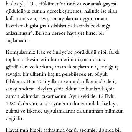
baskısıyla T.C. Hükümeti’ni istifaya zorlamak gayesi
güdüldüğü; bunun gerçekleşmemesi halinde ise silah
kullanımı ve iç savaş senaryolarına uygun ortamı
hazırlamak gibi gizli silahları da hazırda beklettiği
anlaşılmıştır”. Bu son derece haysiyet kırıcı bir
suçlamadır.
Komşularımız Irak ve Suriye’de görüldüğü gibi, farklı
toplumsal kesimlerin birbirlerini düşman olarak
gördükleri ve korkunç insanlık suçlarının işlendiği iç
savaşlar bir ülkenin başına gelebilecek en büyük
felakettir. Ben 70’li yılların sonunda ülkemizde de iç
savaşı andıran olaylara şahit oldum ve bunları hiçbir
zaman aklımdan çıkarmadım. Aynı şekilde, 12 Eylül
1980 darbesini, askeri yönetim dönemindeki baskıyı,
zulmü ve işkence uygulamalarını da unutmam mümkün
değildir.
Hayatımın hiçbir safhasında özgür seçimler dışında bir