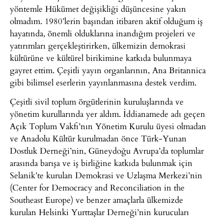
yöntemle Hükümet değişikliği düşüncesine yakın
olmadım. 1980’lerin başından itibaren aktif olduğum iş
hayatında, önemli olduklarına inandığım projeleri ve
yatırımları gerçekleştirirken, ülkemizin demokrasi
kültürüne ve kültürel birikimine katkıda bulunmaya
gayret ettim. Çeşitli yayın organlarının, Ana Britannica
gibi bilimsel eserlerin yayınlanmasına destek verdim.
Çeşitli sivil toplum örgütlerinin kuruluşlarında ve
yönetim kurullarında yer aldım. İddianamede adı geçen
Açık Toplum Vakfı’nın Yönetim Kurulu üyesi olmadan
ve Anadolu Kültür kurulmadan önce Türk-Yunan
Dostluk Derneği’nin, Güneydoğu Avrupa’da toplumlar
arasında barışa ve iş birliğine katkıda bulunmak için
Selanik’te kurulan Demokrasi ve Uzlaşma Merkezi’nin
(Center for Democracy and Reconciliation in the
Southeast Europe) ve benzer amaçlarla ülkemizde
kurulan Helsinki Yurttaşlar Derneği’nin kurucuları