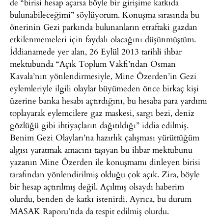
de “birisi hesap açarsa böyle bir girişime katkıda
bulunabileceğimi” söylüyorum. Konuşma sırasında bu
önerinin Gezi parkında bulunanların etraftaki gazdan
etkilenmemeleri için faydalı olacağını düşünmüştüm.
İddianamede yer alan, 26 Eylül 2013 tarihli ihbar
mektubunda “Açık Toplum Vakfı’ndan Osman
Kavala’nın yönlendirmesiyle, Mine Özerden’in Gezi
eylemleriyle ilgili olaylar büyümeden önce birkaç kişi
üzerine banka hesabı açtırdığını, bu hesaba para yardımı
toplayarak eylemcilere gaz maskesi, sargı bezi, deniz
gözlüğü gibi ihtiyaçların dağıtıldığı” iddia edilmiş.
Benim Gezi Olayları’na hazırlık çalışması yürüttüğüm
algısı yaratmak amacını taşıyan bu ihbar mektubunu
yazanın Mine Özerden ile konuşmamı dinleyen birisi
tarafından yönlendirilmiş olduğu çok açık. Zira, böyle
bir hesap açtırılmış değil. Açılmış olsaydı haberim
olurdu, benden de katkı istenirdi. Ayrıca, bu durum
MASAK Raporu’nda da tespit edilmiş olurdu.