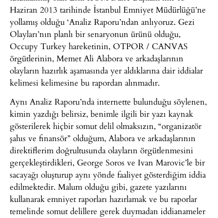
Haziran 2013 tarihinde İstanbul Emniyet Müdürlüğü’ne
yollamış olduğu ‘Analiz Raporu’ndan anlıyoruz. Gezi
Olayları’nın planlı bir senaryonun ürünü olduğu,
Occupy Turkey hareketinin, OTPOR / CANVAS
örgütlerinin, Memet Ali Alabora ve arkadaşlarının
olayların hazırlık aşamasında yer aldıklarına dair iddialar
kelimesi kelimesine bu rapordan alınmadır.
Aynı Analiz Raporu’nda internette bulunduğu söylenen,
kimin yazdığı belirsiz, benimle ilgili bir yazı kaynak
gösterilerek hiçbir somut delil olmaksızın, “organizatör
şahıs ve finansör” olduğum, Alabora ve arkadaşlarının
direktiflerim doğrultusunda olayların örgütlenmesini
gerçekleştirdikleri, George Soros ve Ivan Marovic’le bir
sacayağı oluşturup aynı yönde faaliyet gösterdiğim iddia
edilmektedir. Malum olduğu gibi, gazete yazılarını
kullanarak emniyet raporları hazırlamak ve bu raporlar
temelinde somut delillere gerek duymadan iddianameler