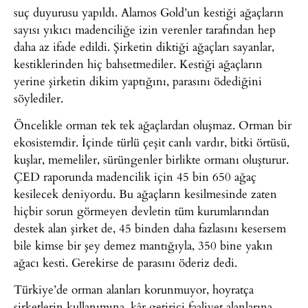
suç duyurusu yapıldı. Alamos Gold’un kestiği ağaçların
sayısı yıkıcı madenciliğe izin verenler tarafından hep
daha az ifade edildi. Şirketin diktiği ağaçları sayanlar,
kestiklerinden hiç bahsetmediler. Kestiği ağaçların
yerine şirketin dikim yaptığını, parasını ödediğini
söylediler.
Öncelikle orman tek tek ağaçlardan oluşmaz. Orman bir
ekosistemdir. İçinde türlü çeşit canlı vardır, bitki örtüsü,
kuşlar, memeliler, sürüngenler birlikte ormanı oluşturur.
ÇED raporunda madencilik için 45 bin 650 ağaç
kesilecek deniyordu. Bu ağaçların kesilmesinde zaten
hiçbir sorun görmeyen devletin tüm kurumlarından
destek alan şirket de, 45 binden daha fazlasını kesersem
bile kimse bir şey demez mantığıyla, 350 bine yakın
ağacı kesti. Gerekirse de parasını öderiz dedi.
Türkiye’de orman alanları korunmuyor, hoyratça
şirketlerin kullanımına, kâr getirici faaliyet alanlarına