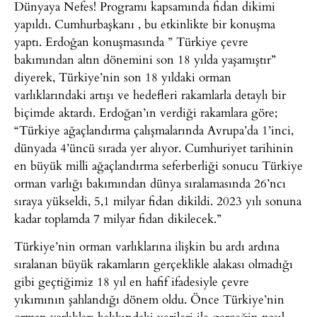
Dünyaya Nefes! Programı kapsamında fidan dikimi
yapıldı. Cumhurbaşkanı , bu etkinlikte bir konuşma
yaptı. Erdoğan konuşmasında ” Türkiye çevre
bakımından altın dönemini son 18 yılda yaşamıştır”
diyerek, Türkiye’nin son 18 yıldaki orman
varlıklarındaki artışı ve hedefleri rakamlarla detaylı bir
biçimde aktardı. Erdoğan’ın verdiği rakamlara göre;
“Türkiye ağaçlandırma çalışmalarında Avrupa’da 1’inci,
dünyada 4’üncü sırada yer alıyor. Cumhuriyet tarihinin
en büyük milli ağaçlandırma seferberliği sonucu Türkiye
orman varlığı bakımından dünya sıralamasında 26’ncı
sıraya yükseldi, 5,1 milyar fidan dikildi. 2023 yılı sonuna
kadar toplamda 7 milyar fidan dikilecek.”
Türkiye’nin orman varlıklarına ilişkin bu ardı ardına
sıralanan büyük rakamların gerçeklikle alakası olmadığı
gibi geçtiğimiz 18 yıl en hafif ifadesiyle çevre
yıkımının şahlandığı dönem oldu. Önce Türkiye’nin
orman varlıkları hakkındaki verileri ile gerçeğin nasıl