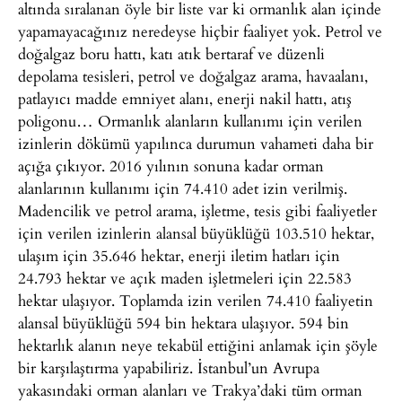
altında sıralanan öyle bir liste var ki ormanlık alan içinde
yapamayacağınız neredeyse hiçbir faaliyet yok. Petrol ve
doğalgaz boru hattı, katı atık bertaraf ve düzenli
depolama tesisleri, petrol ve doğalgaz arama, havaalanı,
patlayıcı madde emniyet alanı, enerji nakil hattı, atış
poligonu… Ormanlık alanların kullanımı için verilen
izinlerin dökümü yapılınca durumun vahameti daha bir
açığa çıkıyor. 2016 yılının sonuna kadar orman
alanlarının kullanımı için 74.410 adet izin verilmiş.
Madencilik ve petrol arama, işletme, tesis gibi faaliyetler
için verilen izinlerin alansal büyüklüğü 103.510 hektar,
ulaşım için 35.646 hektar, enerji iletim hatları için
24.793 hektar ve açık maden işletmeleri için 22.583
hektar ulaşıyor. Toplamda izin verilen 74.410 faaliyetin
alansal büyüklüğü 594 bin hektara ulaşıyor. 594 bin
hektarlık alanın neye tekabül ettiğini anlamak için şöyle
bir karşılaştırma yapabiliriz. İstanbul’un Avrupa
yakasındaki orman alanları ve Trakya’daki tüm orman