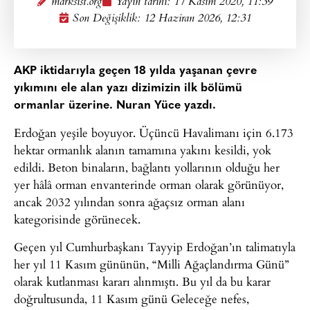
marksist.org
Yayın tarihi:
17 Kasım 2020, 11:39
Son Değişiklik: 12 Haziran 2026, 12:31
AKP iktidarıyla geçen 18 yılda yaşanan çevre
yıkımını ele alan yazı dizimizin ilk bölümü
ormanlar üzerine. Nuran Yüce yazdı.
Erdoğan yeşile boyuyor. Üçüncü Havalimanı için 6.173
hektar ormanlık alanın tamamına yakını kesildi, yok
edildi. Beton binaların, bağlantı yollarının olduğu her
yer hâlâ orman envanterinde orman olarak görünüyor,
ancak 2032 yılından sonra ağaçsız orman alanı
kategorisinde görünecek.
Geçen yıl Cumhurbaşkanı Tayyip Erdoğan’ın talimatıyla
her yıl 11 Kasım gününün, “Milli Ağaçlandırma Günü”
olarak kutlanması kararı alınmıştı. Bu yıl da bu karar
doğrultusunda, 11 Kasım günü Geleceğe nefes,