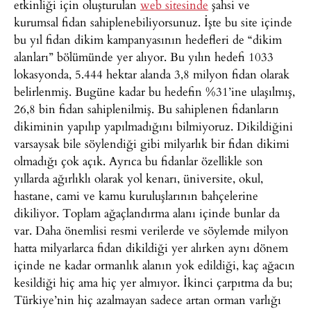
etkinliği için oluşturulan
web sitesinde
şahsi ve
kurumsal fidan sahiplenebiliyorsunuz. İşte bu site içinde
bu yıl fidan dikim kampanyasının hedefleri de “dikim
alanları” bölümünde yer alıyor. Bu yılın hedefi 1033
lokasyonda, 5.444 hektar alanda 3,8 milyon fidan olarak
belirlenmiş. Bugüne kadar bu hedefin %31’ine ulaşılmış,
26,8 bin fidan sahiplenilmiş. Bu sahiplenen fidanların
dikiminin yapılıp yapılmadığını bilmiyoruz. Dikildiğini
varsaysak bile söylendiği gibi milyarlık bir fidan dikimi
olmadığı çok açık. Ayrıca bu fidanlar özellikle son
yıllarda ağırlıklı olarak yol kenarı, üniversite, okul,
hastane, cami ve kamu kuruluşlarının bahçelerine
dikiliyor. Toplam ağaçlandırma alanı içinde bunlar da
var. Daha önemlisi resmi verilerde ve söylemde milyon
hatta milyarlarca fidan dikildiği yer alırken aynı dönem
içinde ne kadar ormanlık alanın yok edildiği, kaç ağacın
kesildiği hiç ama hiç yer almıyor. İkinci çarpıtma da bu;
Türkiye’nin hiç azalmayan sadece artan orman varlığı