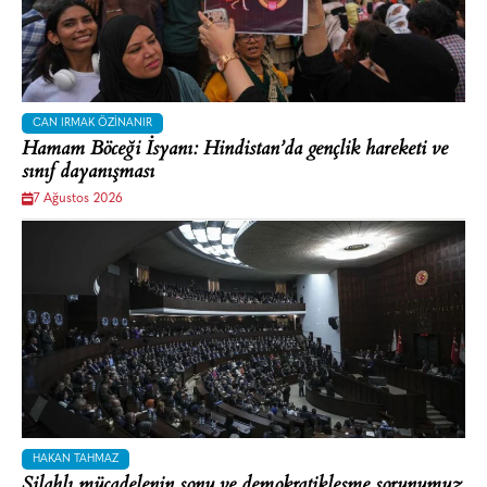
CAN IRMAK ÖZINANIR
Hamam Böceği İsyanı: Hindistan’da gençlik hareketi ve
sınıf dayanışması
7 Ağustos 2026
HAKAN TAHMAZ
Silahlı mücadelenin sonu ve demokratikleşme sorunumuz