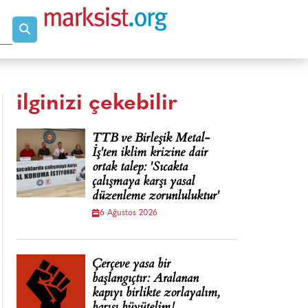
ilginizi çekebilir
TTB ve Birleşik Metal-
İş'ten iklim krizine dair
ortak talep: 'Sıcakta
çalışmaya karşı yasal
düzenleme zorunluluktur'
6 Ağustos 2026
Çerçeve yasa bir
başlangıçtır: Aralanan
kapıyı birlikte zorlayalım,