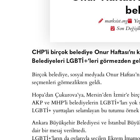
be
marksist.org
Yay
Son Değişik
CHP’li birçok belediye Onur Haftası’nı 
Belediyeleri LGBTİ+’leri görmezden gel
Birçok belediye, sosyal medyada Onur Haftası’n
seçmenleri görmezlikten geldi.
Hopa’dan Çukurova’ya, Mersin’den İzmir’e birç
AKP ve MHP’li belediyelerin LGBTİ+’ları yok sa
LGBTİ+ yurttaşları selamlayan bu tutumu örnek o
Ankara Büyükşehir Belediyesi ve İstanbul Büyük
dair bir mesaj verilmedi.
LGBTİ+’ların da oylarıyla seçilen Ekrem İmam