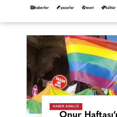
haberler
yazarlar
teori
kültür
HABER ANALIZ
Onur Haftası’