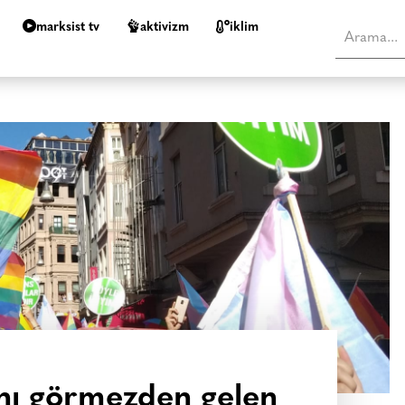
marksist tv
aktivizm
i̇klim
nı görmezden gelen