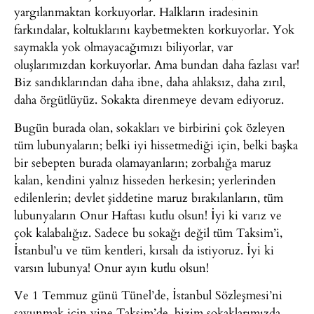
yargılanmaktan korkuyorlar. Halkların iradesinin
farkındalar, koltuklarını kaybetmekten korkuyorlar. Yok
saymakla yok olmayacağımızı biliyorlar, var
oluşlarımızdan korkuyorlar. Ama bundan daha fazlası var!
Biz sandıklarından daha ibne, daha ahlaksız, daha zırıl,
daha örgütlüyüz. Sokakta direnmeye devam ediyoruz.
Bugün burada olan, sokakları ve birbirini çok özleyen
tüm lubunyaların; belki iyi hissetmediği için, belki başka
bir sebepten burada olamayanların; zorbalığa maruz
kalan, kendini yalnız hisseden herkesin; yerlerinden
edilenlerin; devlet şiddetine maruz bırakılanların, tüm
lubunyaların Onur Haftası kutlu olsun! İyi ki varız ve
çok kalabalığız. Sadece bu sokağı değil tüm Taksim’i,
İstanbul’u ve tüm kentleri, kırsalı da istiyoruz. İyi ki
varsın lubunya! Onur ayın kutlu olsun!
Ve 1 Temmuz günü Tünel’de, İstanbul Sözleşmesi’ni
savunmak için yine Taksim’de, bizim sokaklarımızda