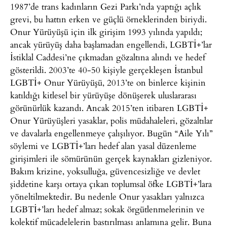
1987’de trans kadınların Gezi Parkı’nda yaptığı açlık
grevi, bu hattın erken ve güçlü örneklerinden biriydi.
Onur Yürüyüşü için ilk girişim 1993 yılında yapıldı;
ancak yürüyüş daha başlamadan engellendi, LGBTİ+’lar
İstiklal Caddesi’ne çıkmadan gözaltına alındı ve hedef
gösterildi. 2003’te 40-50 kişiyle gerçekleşen İstanbul
LGBTİ+ Onur Yürüyüşü, 2013’te on binlerce kişinin
katıldığı kitlesel bir yürüyüşe dönüşerek uluslararası
görünürlük kazandı. Ancak 2015’ten itibaren LGBTİ+
Onur Yürüyüşleri yasaklar, polis müdahaleleri, gözaltılar
ve davalarla engellenmeye çalışılıyor. Bugün “Aile Yılı”
söylemi ve LGBTİ+’ları hedef alan yasal düzenleme
girişimleri ile sömürünün gerçek kaynakları gizleniyor.
Bakım krizine, yoksulluğa, güvencesizliğe ve devlet
şiddetine karşı ortaya çıkan toplumsal öfke LGBTİ+’lara
yöneltilmektedir. Bu nedenle Onur yasakları yalnızca
LGBTİ+’ları hedef almaz; sokak örgütlenmelerinin ve
kolektif mücadelelerin bastırılması anlamına gelir. Buna