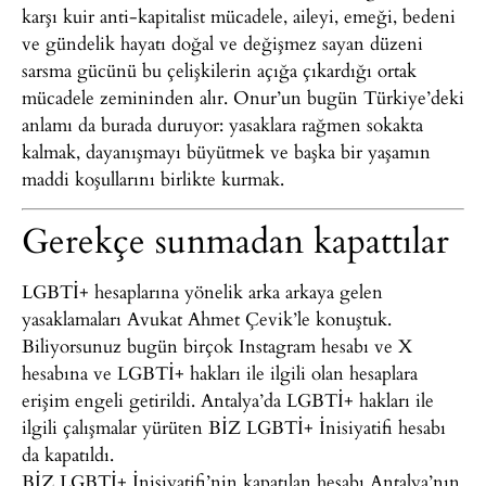
karşı kuir anti-kapitalist mücadele, aileyi, emeği, bedeni
ve gündelik hayatı doğal ve değişmez sayan düzeni
sarsma gücünü bu çelişkilerin açığa çıkardığı ortak
mücadele zemininden alır. Onur’un bugün Türkiye’deki
anlamı da burada duruyor: yasaklara rağmen sokakta
kalmak, dayanışmayı büyütmek ve başka bir yaşamın
maddi koşullarını birlikte kurmak.
Gerekçe sunmadan kapattılar
LGBTİ+ hesaplarına yönelik arka arkaya gelen
yasaklamaları Avukat Ahmet Çevik’le konuştuk.
Biliyorsunuz bugün birçok Instagram hesabı ve X
hesabına ve LGBTİ+ hakları ile ilgili olan hesaplara
erişim engeli getirildi. Antalya’da LGBTİ+ hakları ile
ilgili çalışmalar yürüten BİZ LGBTİ+ İnisiyatifi hesabı
da kapatıldı.
BİZ LGBTİ+ İnisiyatifi’nin kapatılan hesabı Antalya’nın