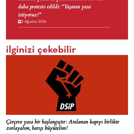
daha protesto edildi: “Yaşatan yasa
istiyoruz!”
3 Ağustos 2026
ilginizi çekebilir
Çerçeve yasa bir başlangıçtır: Aralanan kapıyı birlikte
zorlayalım, barışı büyütelim!