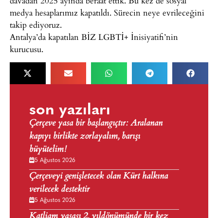
davadan 2025 ayında beraat ettik. Bu kez de sosyal
medya hesaplarımız kapatıldı. Sürecin neye evrileceğini
takip ediyoruz.
Antalya’da kapatılan BİZ LGBTİ+ İnisiyatifi’nin
kurucusu.
son yazıları
Çerçeve yasa bir başlangıçtır: Aralanan
kapıyı birlikte zorlayalım, barışı
büyütelim!
5 Ağustos 2026
Çerçeveyi genişletecek olan Kürt halkına
verilecek destektir
5 Ağustos 2026
Katliam yasası 2. yıldönümünde bir kez