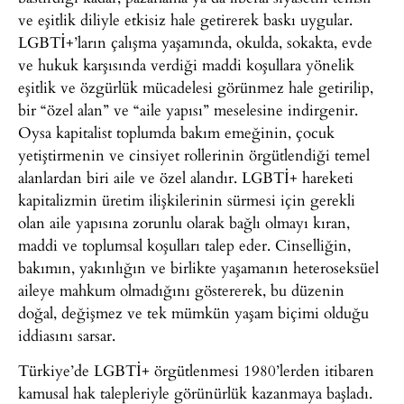
ve eşitlik diliyle etkisiz hale getirerek baskı uygular.
LGBTİ+’ların çalışma yaşamında, okulda, sokakta, evde
ve hukuk karşısında verdiği maddi koşullara yönelik
eşitlik ve özgürlük mücadelesi görünmez hale getirilip,
bir “özel alan” ve “aile yapısı” meselesine indirgenir.
Oysa kapitalist toplumda bakım emeğinin, çocuk
yetiştirmenin ve cinsiyet rollerinin örgütlendiği temel
alanlardan biri aile ve özel alandır. LGBTİ+ hareketi
kapitalizmin üretim ilişkilerinin sürmesi için gerekli
olan aile yapısına zorunlu olarak bağlı olmayı kıran,
maddi ve toplumsal koşulları talep eder. Cinselliğin,
bakımın, yakınlığın ve birlikte yaşamanın heteroseksüel
aileye mahkum olmadığını göstererek, bu düzenin
doğal, değişmez ve tek mümkün yaşam biçimi olduğu
iddiasını sarsar.
Türkiye’de LGBTİ+ örgütlenmesi 1980’lerden itibaren
kamusal hak talepleriyle görünürlük kazanmaya başladı.