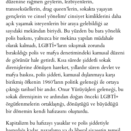
düzenine rağmen geylerin, lezbiyenlerin,
transseksüellerin, drag queen’lerin, sokakta yaşayan
gençlerin ve cinsel yönelim/ cinsiyet kimliklerini daha
açık yaşamak isteyenlerin bir araya gelebildiği az
sayıdaki mekândan biriydi. Bu yüzden bu bara yönelik
polis baskını, yalnızca bir mekâna yapılan müdahale
olarak kalmadı, LGBTİ+’ların sıkışmak zorunda
bırakıldığı polis ve mafya denetimindeki kamusal düzeni
de görünür hale getirdi. Kısa sürede şiddetli sokak
direnişlerine dönüşen hareket, yıllardır süren devlet ve
mafya baskısı, polis şiddeti, kamusal dışlanmaya karşı
birikmiş öfkenin 1960’ların politik geleneği ile ortaya
çıktığı tarihsel bir andır. Onur Yürüyüşleri geleneği, bu
sokak direnişinin ve ardından doğan önceki LGBTİ+
örgütlenmelerin ortaklaştığı, dönüştüğü ve büyüdüğü
bir dönemin kendi hafızasını oluşturdu.
Kapitalizm bu hafızayı yasaklar ve polis şiddetiyle
bastırdığı kadar, pazarlama ya da liberal siyasetin temsil