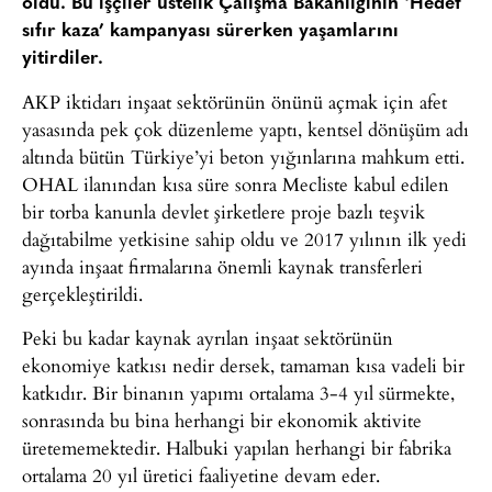
öldü. Bu işçiler üstelik Çalışma Bakanlığının ‘Hedef
sıfır kaza’ kampanyası sürerken yaşamlarını
yitirdiler.
AKP iktidarı inşaat sektörünün önünü açmak için afet
yasasında pek çok düzenleme yaptı, kentsel dönüşüm adı
altında bütün Türkiye’yi beton yığınlarına mahkum etti.
OHAL ilanından kısa süre sonra Mecliste kabul edilen
bir torba kanunla devlet şirketlere proje bazlı teşvik
dağıtabilme yetkisine sahip oldu ve 2017 yılının ilk yedi
ayında inşaat firmalarına önemli kaynak transferleri
gerçekleştirildi.
Peki bu kadar kaynak ayrılan inşaat sektörünün
ekonomiye katkısı nedir dersek, tamaman kısa vadeli bir
katkıdır. Bir binanın yapımı ortalama 3-4 yıl sürmekte,
sonrasında bu bina herhangi bir ekonomik aktivite
üretememektedir. Halbuki yapılan herhangi bir fabrika
ortalama 20 yıl üretici faaliyetine devam eder.