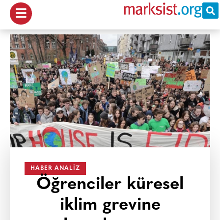
HABER ANALIZ
Öğrenciler küresel
iklim grevine