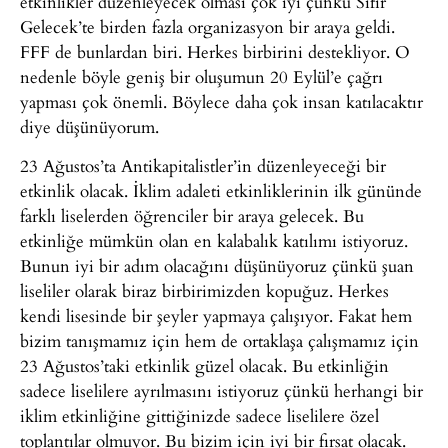
etkinlikler düzenleyecek olması çok iyi çünkü Sıfır
Gelecek’te birden fazla organizasyon bir araya geldi.
FFF de bunlardan biri. Herkes birbirini destekliyor. O
nedenle böyle geniş bir oluşumun 20 Eylül’e çağrı
yapması çok önemli. Böylece daha çok insan katılacaktır
diye düşünüyorum.
23 Ağustos’ta Antikapitalistler’in düzenleyeceği bir
etkinlik olacak. İklim adaleti etkinliklerinin ilk gününde
farklı liselerden öğrenciler bir araya gelecek. Bu
etkinliğe mümkün olan en kalabalık katılımı istiyoruz.
Bunun iyi bir adım olacağını düşünüyoruz çünkü şuan
liseliler olarak biraz birbirimizden kopuğuz. Herkes
kendi lisesinde bir şeyler yapmaya çalışıyor. Fakat hem
bizim tanışmamız için hem de ortaklaşa çalışmamız için
23 Ağustos’taki etkinlik güzel olacak. Bu etkinliğin
sadece liselilere ayrılmasını istiyoruz çünkü herhangi bir
iklim etkinliğine gittiğinizde sadece liselilere özel
toplantılar olmuyor. Bu bizim için iyi bir fırsat olacak.