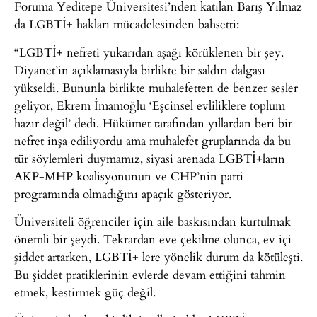
Foruma Yeditepe Üniversitesi’nden katılan Barış Yılmaz
da LGBTİ+ hakları mücadelesinden bahsetti:
“LGBTİ+ nefreti yukarıdan aşağı körüklenen bir şey.
Diyanet’in açıklamasıyla birlikte bir saldırı dalgası
yükseldi. Bununla birlikte muhalefetten de benzer sesler
geliyor, Ekrem İmamoğlu ‘Eşcinsel evliliklere toplum
hazır değil’ dedi. Hükümet tarafından yıllardan beri bir
nefret inşa ediliyordu ama muhalefet gruplarında da bu
tür söylemleri duymamız, siyasi arenada LGBTİ+ların
AKP-MHP koalisyonunun ve CHP’nin parti
programında olmadığını apaçık gösteriyor.
Üniversiteli öğrenciler için aile baskısından kurtulmak
önemli bir şeydi. Tekrardan eve çekilme olunca, ev içi
şiddet artarken, LGBTİ+ lere yönelik durum da kötüleşti.
Bu şiddet pratiklerinin evlerde devam ettiğini tahmin
etmek, kestirmek güç değil.