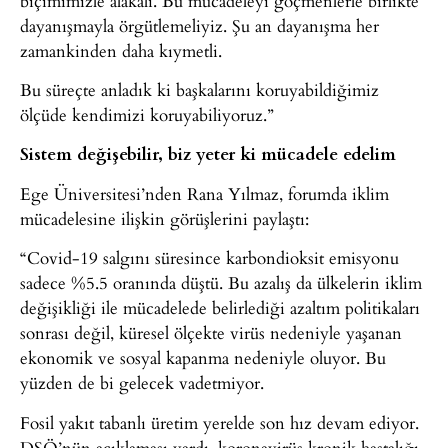
biçimimizle alakalı. Bu mücadeleyi göçmenlerle birlikte
dayanışmayla örgütlemeliyiz. Şu an dayanışma her
zamankinden daha kıymetli.
Bu süreçte anladık ki başkalarını koruyabildiğimiz
ölçüde kendimizi koruyabiliyoruz.”
Sistem değişebilir, biz yeter ki mücadele edelim
Ege Üniversitesi’nden Rana Yılmaz, forumda iklim
mücadelesine ilişkin görüşlerini paylaştı:
“Covid-19 salgını süresince karbondioksit emisyonu
sadece %5.5 oranında düştü. Bu azalış da ülkelerin iklim
değişikliği ile mücadelede belirlediği azaltım politikaları
sonrası değil, küresel ölçekte virüs nedeniyle yaşanan
ekonomik ve sosyal kapanma nedeniyle oluyor. Bu
yüzden de bi gelecek vadetmiyor.
Fosil yakıt tabanlı üretim yerelde son hız devam ediyor.
DSÖ’nün açıklaması vardı, koronavirüs kronik hastalığı