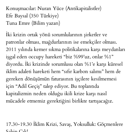
Konuşmacılar: Nuran Yüce (Antikapitalistler)
Efe Baysal (350 Türkiye)
Tuna Emre (Bilim yazarı)
İki krizin ortak yönü sorumlularının şirketler ve
patronlar olması, mağdurlarının ise emekçiler olması.
2011 yılında kemer sıkma politikalarına karşı meydanları
işgal eden occupy hareketi “biz %99’uz, onlar %1”
diyordu. İki krizinde sorumlusu olan %1’e karşı küresel
iklim adaleti hareketi hem “sıfır karbon salımı” hem de
gereken dönüşümün faturasının işçilere kesilmemesi
için “Adil Geçiş” talep ediyor. Bu toplantıda
kapitalizmin neden olduğu ikili krize karşı nasıl
mücadele etmemiz gerektiğini birlikte tartışacağız.
17.30-19.30 İklim Krizi, Savaş, Yoksulluk: Göçmenlere
Sahip Çık!