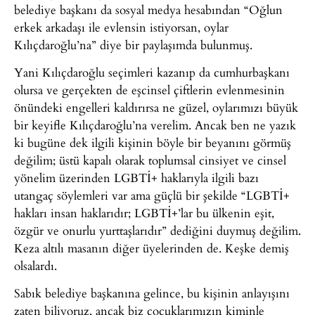
belediye başkanı da sosyal medya hesabından “Oğlun
erkek arkadaşı ile evlensin istiyorsan, oylar
Kılıçdaroğlu’na” diye bir paylaşımda bulunmuş.
Yani Kılıçdaroğlu seçimleri kazanıp da cumhurbaşkanı
olursa ve gerçekten de eşcinsel çiftlerin evlenmesinin
önündeki engelleri kaldırırsa ne güzel, oylarımızı büyük
bir keyifle Kılıçdaroğlu’na verelim. Ancak ben ne yazık
ki bugüne dek ilgili kişinin böyle bir beyanını görmüş
değilim; üstü kapalı olarak toplumsal cinsiyet ve cinsel
yönelim üzerinden LGBTİ+ haklarıyla ilgili bazı
utangaç söylemleri var ama güçlü bir şekilde “LGBTİ+
hakları insan haklarıdır; LGBTİ+’lar bu ülkenin eşit,
özgür ve onurlu yurttaşlarıdır” dediğini duymuş değilim.
Keza altılı masanın diğer üyelerinden de. Keşke demiş
olsalardı.
Sabık belediye başkanına gelince, bu kişinin anlayışını
zaten biliyoruz, ancak biz çocuklarımızın kiminle