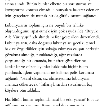
altına alındı. Bütün bunlar elbette bir soruşturma ve
kovuşturma konusu olmadı; lubunyalara hakaret edenler
için gerçekten de mutlak bir özgürlük ortamı sağlandı.
Lubunyaların toplum için ne büyük bir tehlike
oluşturduğunu ispat etmek için çok sayıda ilde “Büyük
Aile Yürüyüşü” adı altında nefret gösterileri düzenlendi.
Lubunyaların, daha doğrusu lubunyaları geçtik, temel
hak ve özgürlükler için sokağa çıkmaya çalışan herkesin
gözaltına alındığı, tutuklandığı, ağır cezalarda
yargılandığı bir ortamda, bu nefret gösterilerine
katılanlar ve düzenleyenler hakkında hiçbir işlem
yapılmadı. İşlem yapılmadı ne kelime; polis koruması
sağlandı, “Helal olsun, siz olmasaydınız lubunyalar
ailemizi çökertecek!” laflarıyla sırtları sıvazlandı, baş
köşelere oturtuldular.
Ha, bütün bunlar toplumda nasıl bir etki yarattı? Elbette
nüfusun bir kısmının üzerine etkili olmuşlardır,