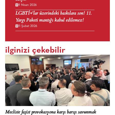
9 Nisan 2026
LGBTİ+'lar üzerindeki baskılara son! 11.
Yargı Paketi mantığı kabul edilemez!
11 Şubat 2026
ilginizi çekebilir
Mecliste faşist provokasyona karşı barışı savunmak