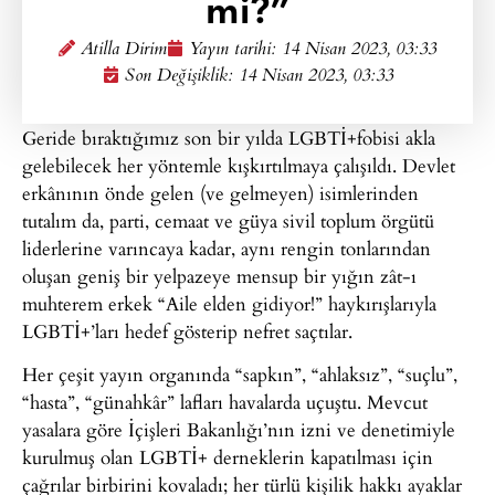
mi?”
Atilla Dirim
Yayın tarihi:
14 Nisan 2023, 03:33
Son Değişiklik: 14 Nisan 2023, 03:33
Geride bıraktığımız son bir yılda LGBTİ+fobisi akla
gelebilecek her yöntemle kışkırtılmaya çalışıldı. Devlet
erkânının önde gelen (ve gelmeyen) isimlerinden
tutalım da, parti, cemaat ve güya sivil toplum örgütü
liderlerine varıncaya kadar, aynı rengin tonlarından
oluşan geniş bir yelpazeye mensup bir yığın zât-ı
muhterem erkek “Aile elden gidiyor!” haykırışlarıyla
LGBTİ+’ları hedef gösterip nefret saçtılar.
Her çeşit yayın organında “sapkın”, “ahlaksız”, “suçlu”,
“hasta”, “günahkâr” lafları havalarda uçuştu. Mevcut
yasalara göre İçişleri Bakanlığı’nın izni ve denetimiyle
kurulmuş olan LGBTİ+ derneklerin kapatılması için
çağrılar birbirini kovaladı; her türlü kişilik hakkı ayaklar