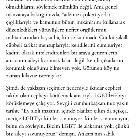
olmadıklarını söylemek mümkün değil. Ama genel
manzaraya baktığımızda, “ailemizi çökertiyorlar”
çığlıklarıyla ve kamunun bütün imkânlarını kullanarak
düzenledikleri yürüyüşlere nefret örgütlerinin
militanlarından başka hiç kimse katılmadı. Çünkü sakallı
cübbeli tarikat mensuplarıyla, kendilerini cumhuriyet
kadını olarak nitelendirenleri bir araya getirenlerin
amacının aileyi korumak falan değil, kendi çıkarlarını
korumak olduğunu bilmeyen yok. Görünen köy ne
zaman kılavuz istemiş ki?
Şimdi de yaklaşan seçimler nedeniyle iktidar cephesi
rakibi olan cepheyi kötülemek amacıyla LGBTİ+fobiyi
körüklemeye çalışıyor. Sevgili cumhurbaşkanımız yakın
tarihte “Ey altılı masanın içinde olanlar; çıkın da açıkça,
mertçe LGBT’yi kimler savunuyor, kimler savunmuyor,
bunu da söyleyin. Bizim LGBT ile alakamız yok, çünkü
biz aileyi savunuyoruz” demişti. Ankara’nın sabık