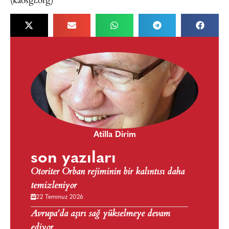
Atilla Dirim
son yazıları
Otoriter Orban rejiminin bir kalıntısı daha
temizleniyor
22 Temmuz 2026
Avrupa'da aşırı sağ yükselmeye devam
ediyor