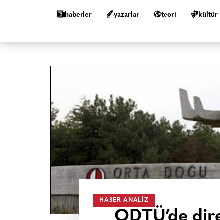
haberler
yazarlar
teori
kültür
HABER ANALIZ
ODTÜ’de dire