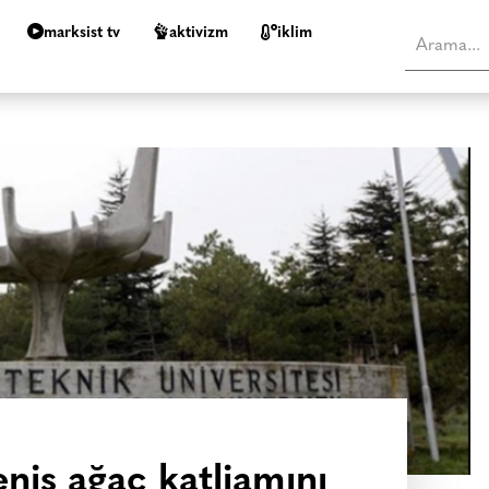
marksist tv
aktivizm
i̇klim
niş ağaç katliamını