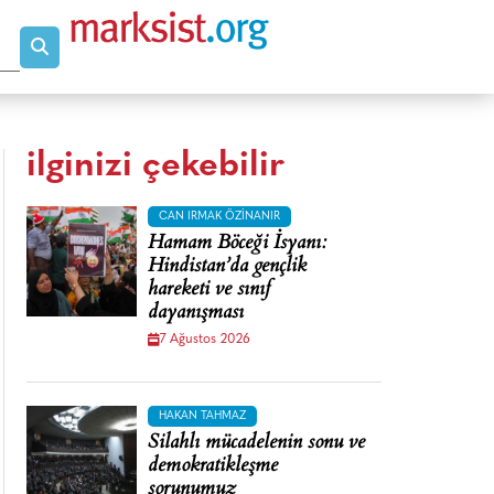
ilginizi çekebilir
CAN IRMAK ÖZINANIR
Hamam Böceği İsyanı:
Hindistan’da gençlik
hareketi ve sınıf
dayanışması
7 Ağustos 2026
HAKAN TAHMAZ
Silahlı mücadelenin sonu ve
demokratikleşme
sorunumuz