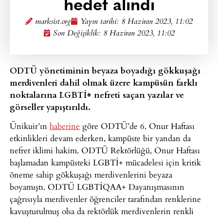
hedef alındı
marksist.org
Yayın tarihi:
8 Haziran 2023, 11:02
Son Değişiklik: 8 Haziran 2023, 11:02
ODTÜ yönetiminin beyaza boyadığı gökkuşağı
merdivenleri dahil olmak üzere kampüsün farklı
noktalarına LGBTİ+ nefreti saçan yazılar ve
görseller yapıştırıldı.
Ünikuir’ın
haberine
göre ODTÜ’de 6. Onur Haftası
etkinlikleri devam ederken, kampüste bir yandan da
nefret iklimi hakim. ODTÜ Rektörlüğü, Onur Haftası
başlamadan kampüsteki LGBTİ+ mücadelesi için kritik
öneme sahip gökkuşağı merdivenlerini beyaza
boyamıştı. ODTÜ LGBTİQAA+ Dayanışmasının
çağrısıyla merdivenler öğrenciler tarafından renklerine
kavuşturulmuş olsa da rektörlük merdivenlerin renkli