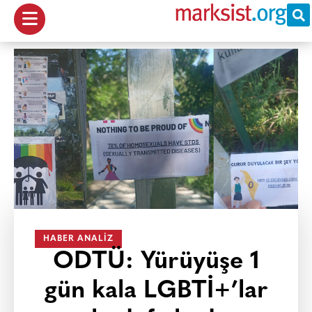
HABER ANALIZ
ODTÜ: Yürüyüşe 1
gün kala LGBTİ+’lar