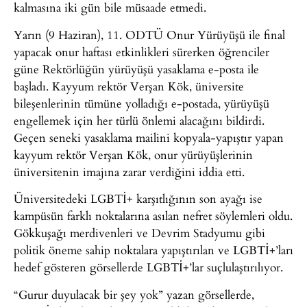
kalmasına iki gün bile müsaade etmedi.
Yarın (9 Haziran), 11. ODTÜ Onur Yürüyüşü ile final
yapacak onur haftası etkinlikleri sürerken öğrenciler
güne Rektörlüğün yürüyüşü yasaklama e-posta ile
başladı. Kayyum rektör Verşan Kök, üniversite
bileşenlerinin tümüne yolladığı e-postada, yürüyüşü
engellemek için her türlü önlemi alacağını bildirdi.
Geçen seneki yasaklama mailini kopyala-yapıştır yapan
kayyum rektör Verşan Kök, onur yürüyüşlerinin
üniversitenin imajına zarar verdiğini iddia etti.
Üniversitedeki LGBTİ+ karşıtlığının son ayağı ise
kampüsün farklı noktalarına asılan nefret söylemleri oldu.
Gökkuşağı merdivenleri ve Devrim Stadyumu gibi
politik öneme sahip noktalara yapıştırılan ve LGBTİ+’ları
hedef gösteren görsellerde LGBTİ+’lar suçlulaştırılıyor.
“Gurur duyulacak bir şey yok” yazan görsellerde,